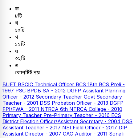
ক
৮টি
খ
১০টি
গ
১২টি
ঘ
৩২টি
ঙ
কোনটিই নয়
BUET
BSCIC Technical Officer
BCS
18th BCS Preli -
1997
PSC
BPDB SA - 2012
DGFP Assistant Planning
Officer - 2012
Secondary Teacher
Govt Secondary
Teacher - 2001
DSS Probation Officer - 2013
DGFP
FPI/FWA - 2011
NTRCA
6th NTRCA College - 2010
Primary Teacher
Pre-Primary Teacher - 2016
ECS
District Election Officer/Assistant Secretary - 2004
DSS
Assistant Teacher - 2017
NSI Field Officer - 2017
DIP
Assistant Director - 2007
CAG Auditor - 2011
Sonali