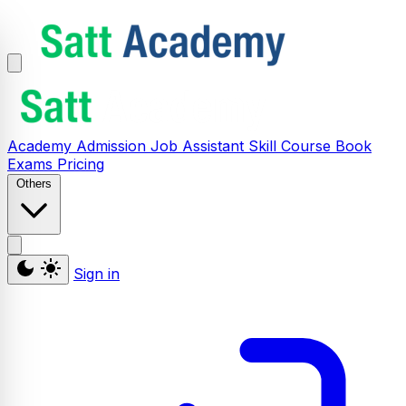
Academy
Admission
Job Assistant
Skill
Course
Book
Exams
Pricing
Others
Sign in