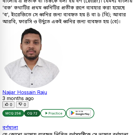
বাংলায় এ প্রতীক বা চিহ্নকে বলা হয় বর্ণ (Letter)। যেমনঃ বাংলায়
'বক' কথাটির প্রথম ধ্বনিটির প্রতীক রূপে ব্যবহার করা হয়েছে
'ব', ইংরেজিতে সে ধ্বনির জন্য ব্যবহৃত হয় B বা b (বি); আবার
আরবি, ফারসি ও উর্দুতে একই ধ্বনির জন্য ব্যবহৃত হয় (বে)।
Najjar Hossain Raju
3 months ago
0
0
MCQ:
256
CQ:
72
Practice
বর্ণমালা
যে কোনো ভাষায় ব্যবহৃত লিখিত বর্ণসমষ্টিকে সে ভাষার বর্ণমালা