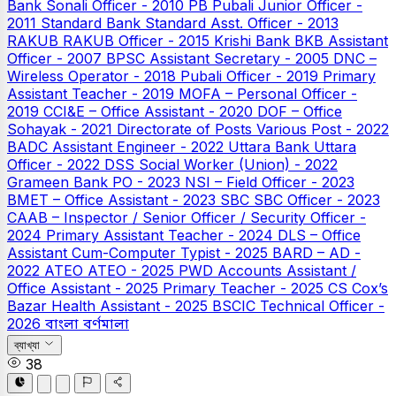
Bank
Sonali Officer - 2010
PB
Pubali Junior Officer -
2011
Standard Bank
Standard Asst. Officer - 2013
RAKUB
RAKUB Officer - 2015
Krishi Bank
BKB Assistant
Officer - 2007
BPSC Assistant Secretary - 2005
DNC –
Wireless Operator - 2018
Pubali Officer - 2019
Primary
Assistant Teacher - 2019
MOFA – Personal Officer -
2019
CCI&E – Office Assistant - 2020
DOF – Office
Sohayak - 2021
Directorate of Posts Various Post - 2022
BADC Assistant Engineer - 2022
Uttara Bank
Uttara
Officer - 2022
DSS Social Worker (Union) - 2022
Grameen Bank PO - 2023
NSI – Field Officer - 2023
BMET – Office Assistant - 2023
SBC
SBC Officer - 2023
CAAB – Inspector / Senior Officer / Security Officer -
2024
Primary Assistant Teacher - 2024
DLS – Office
Assistant Cum-Computer Typist - 2025
BARD – AD -
2022
ATEO
ATEO - 2025
PWD Accounts Assistant /
Office Assistant - 2025
Primary Teacher - 2025
CS Cox’s
Bazar Health Assistant - 2025
BSCIC Technical Officer -
2026
বাংলা
বর্ণমালা
ব্যাখ্যা
38