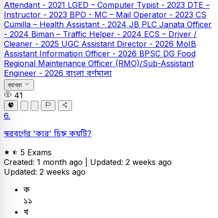
Attendant - 2021
LGED – Computer Typist - 2023
DTE –
Instructor - 2023
BPO - MC – Mail Operator - 2023
CS
Cumilla – Health Assistant - 2024
JB PLC
Janata Officer
- 2024
Biman – Traffic Helper - 2024
ECS – Driver /
Cleaner - 2025
UGC Assistant Director - 2026
MoIB
Assistant Information Officer - 2026
BPSC DG Food
Regional Maintenance Officer (RMO)/Sub-Assistant
Engineer - 2026
বাংলা
বর্ণমালা
ব্যাখ্যা
41
6.
স্বরবর্ণের 'কার' চিহ্ন কয়টি?
5 Exams
Created: 1 month ago |
Updated: 2 weeks ago
Updated: 2 weeks ago
ক
১১
খ