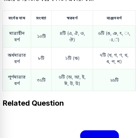
বর্ণের নাম
সংখ্যা
স্বরবর্ণ
ব্যঞ্জনবর্ণ
মাত্রাহীন
৪টি (এ, ঐ, ও,
৬টি (ঙ, ঞ, ৎ, ং,
১০টি
বর্ণ
ঔ)
ঃ,ঁ)
অর্ধমাত্রার
৭টি (খ, গ, ণ, থ,
৮টি
১টি (ঋ)
বর্ণ
ধ, প, শ)
পূর্ণমাত্রার
৬টি (অ, আ, ই,
৩২টি
২৬টি
বর্ণ
ঈ, উ, উ)
Related Question