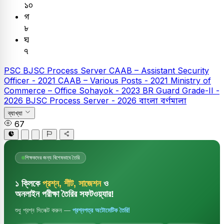
১০
গ
৮
ঘ
৭
PSC
BJSC Process Server
CAAB – Assistant Security
Officer - 2021
CAAB – Various Posts - 2021
Ministry of
Commerce – Office Sohayok - 2023
BR Guard Grade-II -
2026
BJSC Process Server - 2026
বাংলা
বর্ণমালা
ব্যাখ্যা
67
শিক্ষকদের জন্য বিশেষভাবে তৈরি
১ ক্লিকে
প্রশ্ন, শীট, সাজেশন
ও
অনলাইন পরীক্ষা তৈরির সফটওয়্যার!
শুধু প্রশ্ন সিলেক্ট করুন —
প্রশ্নপত্র অটোমেটিক তৈরি!