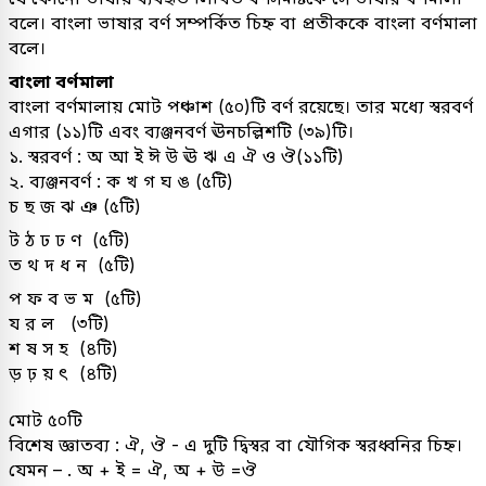
বলে। বাংলা ভাষার বর্ণ সম্পর্কিত চিহ্ন বা প্রতীককে বাংলা বর্ণমালা
বলে।
বাংলা বর্ণমালা
বাংলা বর্ণমালায় মোট পঞ্চাশ (৫০)টি বর্ণ রয়েছে। তার মধ্যে স্বরবর্ণ
এগার (১১)টি এবং ব্যঞ্জনবর্ণ ঊনচল্লিশটি (৩৯)টি।
১. স্বরবর্ণ : অ আ ই ঈ উ ঊ ঋ এ ঐ ও ঔ(১১টি)
২. ব্যঞ্জনবর্ণ : ক খ গ ঘ ঙ (৫টি)
চ ছ জ ঝ ঞ (৫টি)
ট ঠ ঢ ঢ ণ (৫টি)
ত থ দ ধ ন (৫টি)
প ফ ব ভ ম (৫টি)
য র ল (৩টি)
শ ষ স হ (৪টি)
ড় ঢ় য় ৎ (৪টি)
মোট ৫০টি
বিশেষ জ্ঞাতব্য : ঐ, ঔ - এ দুটি দ্বিস্বর বা যৌগিক স্বরধ্বনির চিহ্ন।
যেমন – . অ + ই = ঐ, অ + উ =ঔ