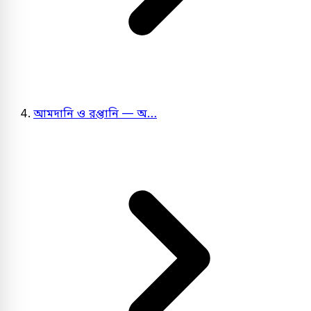
আমদানি ও রপ্তানি — অ…