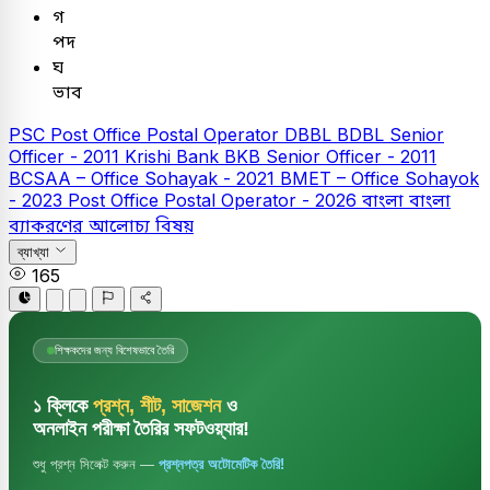
গ
পদ
ঘ
ভাব
PSC
Post Office Postal Operator
DBBL
BDBL Senior
Officer - 2011
Krishi Bank
BKB Senior Officer - 2011
BCSAA – Office Sohayak - 2021
BMET – Office Sohayok
- 2023
Post Office Postal Operator - 2026
বাংলা
বাংলা
ব্যাকরণের আলোচ্য বিষয়
ব্যাখ্যা
165
শিক্ষকদের জন্য বিশেষভাবে তৈরি
১ ক্লিকে
প্রশ্ন, শীট, সাজেশন
ও
অনলাইন পরীক্ষা তৈরির সফটওয়্যার!
শুধু প্রশ্ন সিলেক্ট করুন —
প্রশ্নপত্র অটোমেটিক তৈরি!