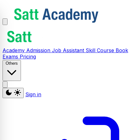
Academy
Admission
Job Assistant
Skill
Course
Book
Exams
Pricing
Others
Sign in