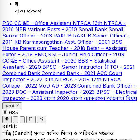
ঘ
বাক্য প্রকরণ
PSC
CCI&E – Office Assistant
NTRCA
13th NTRCA -
2016
NBR Various Posts - 2010
Sonali Bank
Sonali
Senior Officer - 2013
RAKUB
RAKUB Senior Officer -
2011
KB
Karmasangsthan Asst. Officer - 2001
DSS
House Parent cum Teacher - 2018
Betar – Assistant
Editor - 2019
PMO,NSI – Junior Field Officer - 2019
CCI&E – Office Assistant - 2020
BBS – Statistical
Assistant - 2020
BPSC – Senior Instructor (TTC) - 2021
Combined Bank
Combined Bank - 2021
ACC Court
Inspector - 2022
15th NTRCA - 2019
17th NTRCA
College - 2022
MoD AD - 2023
Combined Bank Officer -
2023
DOC – Assistant Inspector - 2023
BPSC – Electrical
Inspector - 2023
বাংলা
2020
বাংলা ব্যাকরণের আলোচ্য বিষয়
ব্যাখ্যা
685
ব্যাখ্যাঃ
সন্ধি (Sandhi) মূলত ধ্বনির মিলন ও পরিবর্তন সংক্রান্ত