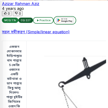
Azizar Rahman Aziz
4 years ago
0
0
MCQ:
1.1k
CQ:
227
Practice
সরল সমীকরণ (Simple/linear equation)
একজন
দোকানদার
দাঁড়িপাল্লার
বাম পাল্লায়
5 কেজি
ওজনের
একটি
বাটখারা ও
ডান পাল্লায়
কিছু আলু
দিলেন।
পাল্লা দুইটির
জিনিসের
ওজন কি