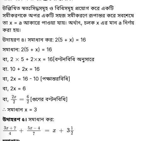
উল্লিখিত স্বতঃসিদ্ধসমূহ ও বিধিসমূহ প্রয়োগ করে একটি
সমীকরণকে অপর একটি সহজ সমীকরণে রূপান্তর করে সবশেষে
তা x = a আকারে পাওয়া যায়। অর্থাৎ, চলক x এর মান a নির্ণয়
করা হয়।
উদাহরণ ৪। সমাধান কর: 2(5 + x) = 16
সমাধান: 2(5 + x) = 16
×
×
×
×
বা, 2
5 + 2
x = 16[বণ্টনবিধি অনুসারে
বা. 10 + 2x = 16
বা, 2x = 16 - 10 [পক্ষান্তরবিধি]
বা, 2x = 6
2
x
2
=
6
2
6
2
x
=
বা,
[গুণের বণ্টনবিধি]
2
2
∴ সমাধান x = 3
উদাহরণ ৫।
সমাধান কর:
3
x
+
7
4
+
5
x
-
4
7
=
x
+
3
1
2
5
−
4
3
+
7
1
x
x
+
=
+
3
x
2
4
7
সমাধান: