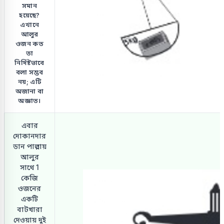
সমান
হয়েছে?
এখানে
আলুর
ওজন কত
তা
নির্দিষ্টভাবে
বলা সম্ভব
নয়; এটি
অজানা বা
অজ্ঞাত।
এবার
দোকানদার
ডান পাল্লায়
আলুর
সাথে 1
কেজি
ওজনের
একটি
বাটখারা
দেওয়ায় দুই