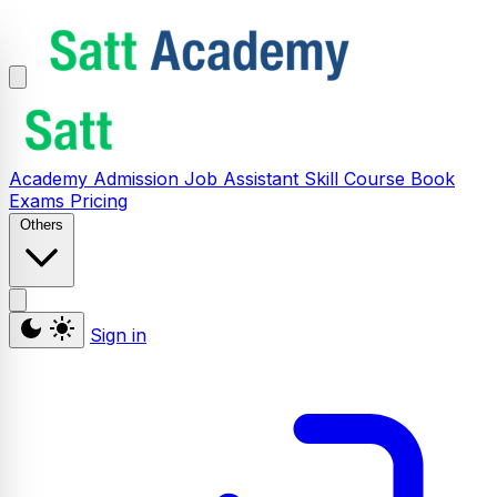
Academy
Admission
Job Assistant
Skill
Course
Book
Exams
Pricing
Others
Sign in