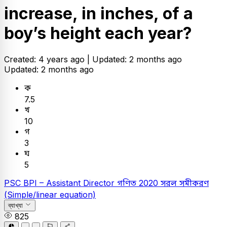
increase, in inches, of a
boy’s height each year?
Created: 4 years ago |
Updated: 2 months ago
Updated: 2 months ago
ক
7.5
খ
10
গ
3
ঘ
5
PSC
BPI – Assistant Director
গণিত
2020
সরল সমীকরণ
(Simple/linear equation)
ব্যাখ্যা
825