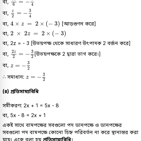
=
−
বা,
4
6
z
2
=
-
3
4
3
z
=
−
বা,
2
4
4
×
z
=
2
×
(
-
3
)
4
×
=
2
×
(
−
3
)
বা,
[আড়গুণন করে]
z
2
×
2
z
=
2
×
(
-
3
)
2
×
2
=
2
×
(
−
3
)
বা,
z
বা, 2z = - 3 [উভয়পক্ষ থেকে সাধারণ উৎপাদক 2 বর্জন করে]
2
z
2
=
-
3
2
3
2
z
=
−
বা,
[উভয়পক্ষকে 2 দ্বারা ভাগ করে।]
2
2
z
=
-
3
2
3
=
−
বা,
z
2
z
=
-
3
2
3
=
−
∴ সমাধান:
z
2
(৪) প্রতিসাম্যবিধি
সমীকরণ: 2x + 1 = 5x - 8
বা, 5x - 8 = 2x + 1
একই সাথে বামপক্ষের সবগুলো পদ ডানপক্ষে ও ডানপক্ষের
সবগুলো পদ বামপক্ষে কোনো চিহ্ন পরিবর্তন না করে স্থানান্তর করা
যায়। একে বলা হয়
প্রতিসাম্যবিধি
।