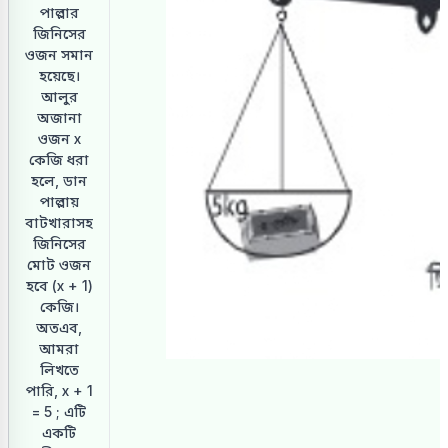
পাল্লার
জিনিসের
ওজন সমান
হয়েছে।
আলুর
অজানা
ওজন x
কেজি ধরা
হলে, ডান
পাল্লায়
বাটখারাসহ
জিনিসের
মোট ওজন
হবে (x + 1)
কেজি।
অতএব,
আমরা
লিখতে
পারি, x + 1
= 5 ; এটি
একটি