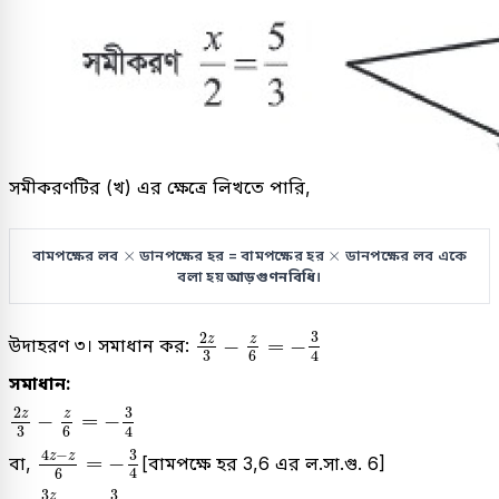
সমীকরণটির (খ) এর ক্ষেত্রে লিখতে পারি,
×
×
×
×
বামপক্ষের লব
ডানপক্ষের হর = বামপক্ষের হর
ডানপক্ষের লব একে
বলা হয়
আড়গুণনবিধি
।
2
z
3
-
z
6
=
-
3
4
3
2
z
z
−
=
−
উদাহরণ ৩। সমাধান কর:
4
3
6
সমাধান:
2
z
3
-
z
6
=
-
3
4
3
2
z
z
−
=
−
4
3
6
4
z
-
z
6
=
-
3
4
4
−
3
z
z
=
−
বা,
[বামপক্ষে হর 3,6 এর ল.সা.গু. 6]
4
6
3
z
6
=
-
3
4
3
3
z