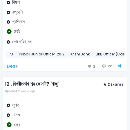
বিফল
রপ্তানি
প্রতিদান
উর্বর
কোনোটিই নয়
PB
Pubali Junior Officer-2012
Krishi Bank
BKB Officer (Cash)
Des
2k
2
12 .
বিপরীতার্থখ শব্দ কোনটি? 'ঋজু'
2 Exams
Updated: 2 weeks ago
সুপ্ত
শান্ত
বক্র