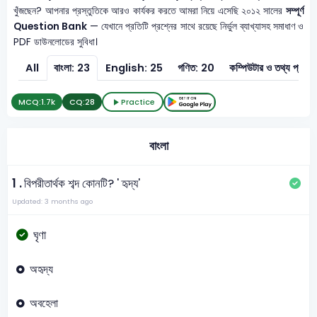
খুঁজছেন? আপনার প্রস্তুতিকে আরও কার্যকর করতে আমরা নিয়ে এসেছি ২০১২ সালের
সম্পূর্ণ
Question Bank
— যেখানে প্রতিটি প্রশ্নের সাথে রয়েছে নির্ভুল ব্যাখ্যাসহ সমাধাণ ও
PDF ডাউনলোডের সুবিধা।
All
বাংলা: 23
English: 25
গণিত: 20
কম্পিউটার ও 
MCQ:
1.7k
CQ:
28
Practice
বাংলা
1 .
বিপরীতার্থক শব্দ কোনটি? ' হৃদ্য'
Updated: 3 months ago
ঘৃণা
অহৃদ্য
অবহেলা