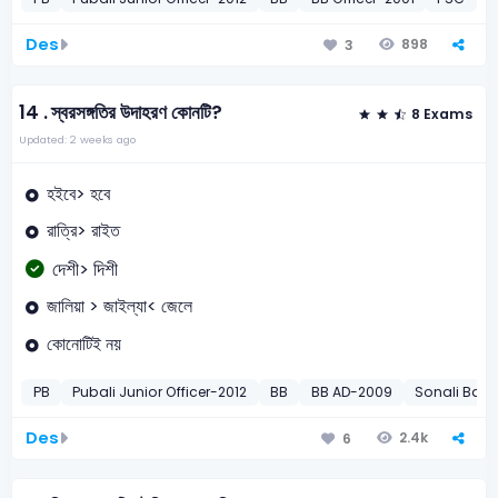
Des
898
3
14 .
স্বরসঙ্গতির উদাহরণ কোনটি?
8 Exams
Updated: 2 weeks ago
হইবে> হবে
রাত্রি> রাইত
দেশী> দিশী
জালিয়া > জাইল্যা< জেলে
কোনোটিই নয়
PB
Pubali Junior Officer-2012
BB
BB AD-2009
Sonali Bank
Des
2.4k
6