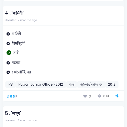
4 .
'কামিনী'
Updated: 7 months ago
ভামিনী
সীমন্তিনী
নারী
আত্মজ
কোনোটিই নয়
PB
Pubali Junior Officer-2012
বাংলা
প্রতিশব্দ/সমার্থক শব্দ
2012
Des
813
3
5 .
'লক্ষ্য'
Updated: 7 months ago