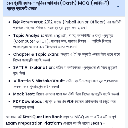
কেন পূবালী ব্যাংক - জুনিয়র অফিসার (Cash) MCQ (বহুনির্বাচনী)
প্রশ্ন ব্যাংকটি সেরা?
নির্ভুল উত্তর ও ব্যাখ্যা:
2012 সালের (Pubali Junior Officer) এর প্রতিটি
প্রশ্নের পেছনের লজিক ও সহজ ব্যাখ্যা যুক্ত করা হয়েছে।
Topic Analysis:
বাংলা, English, গণিত, কম্পিউটার ও তথ্য প্রযুক্তি
(Computer & ICT), সাধারণ জ্ঞান, সাধারণ বিজ্ঞান — প্রতিটি বিষয়ের
পারফরম্যান্স আলাদা করে বিশ্লেষণ করতে পারবেন।
Chapter & Topic Exam:
অধ্যায় ও টপিক অনুযায়ী এক্সাম দিয়ে ধাপে ধাপে
নিজের প্রস্তুতি যাচাই করুন।
SATT AI Explanation:
কঠিন বা কনফিউজিং প্রশ্নগুলো AI দিয়ে মুহূর্তেই
বুঝে নিন।
⚔️ Battle & Mistake Vault:
লাইভ ব্যাটেল খেলুন এবং ভুল প্রশ্নগুলো
সংরক্ষণ করে পুনরায় প্র্যাকটিস করুন।
Mock Test:
রিয়েল এক্সামের মতো মক টেস্ট দিয়ে নিজের প্রস্তুতি যাচাই করুন।
PDF Download:
প্রশ্ন ও সমাধান PDF হিসেবে ডাউনলোড বা প্রিন্ট করে
অফলাইনে পড়ুন।
আমাদের এই
নিয়োগ Question Bank
শুধুমাত্র MCQ নয় — এটি একটি সম্পূর্ণ
Exam Preparation Platform
যেখানে আপনি পাবেন
Learn +