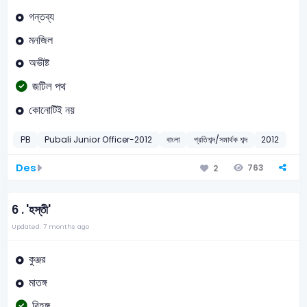
গন্তব্য
মনজিল
অভীষ্ট
জটিল পথ
কোনোটিই নয়
PB
Pubali Junior Officer-2012
বাংলা
প্রতিশব্দ/সমার্থক শব্দ
2012
Des
763
2
6 .
'হস্তী'
Updated: 7 months ago
কুঞ্জর
মাতঙ্গ
বিহঙ্গ