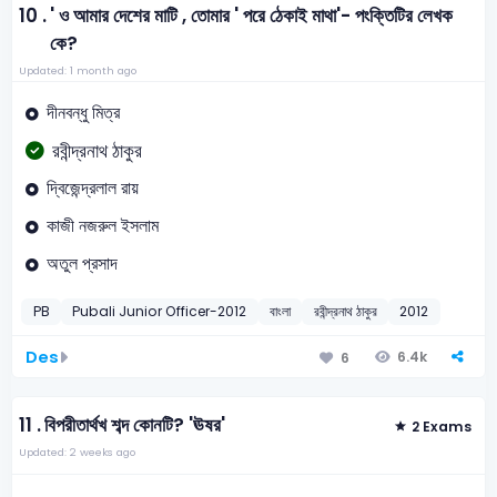
10 .
' ও আমার দেশের মাটি , তোমার ' পরে ঠেকাই মাথা'- পংক্তিটির লেখক
কে?
Updated: 1 month ago
দীনবন্ধু মিত্র
রবীন্দ্রনাথ ঠাকুর
দ্বিজেন্দ্রলাল রায়
কাজী নজরুল ইসলাম
অতুল প্রসাদ
PB
Pubali Junior Officer-2012
বাংলা
রবীন্দ্রনাথ ঠাকুর
2012
Des
6.4k
6
11 .
বিপরীতার্থখ শব্দ কোনটি? 'ঊষর'
2 Exams
Updated: 2 weeks ago