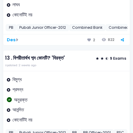
লাঘব
কোনোটিই নয়
PB
Pubali Junior Officer-2012
Combined Bank
Combined Ban
Des
822
2
13 .
বিপরীতার্থখ শব্দ কোনটি? 'বিরক্ত'
9 Exams
Updated: 2 weeks ago
বিমুগ্ধ
প্রসন্ন
অনুরক্ত
আনন্দিত
কোনোটিই নয়
PB
Pubali Junior Officer-2012
BB
BB Officer-2001
PSC
D