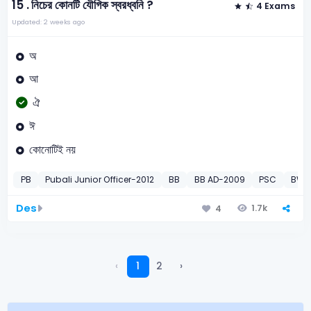
15 .
নিচের কোনটি যৌগিক স্বরধ্বনি ?
4 Exams
Updated: 2 weeks ago
অ
আ
ঐ
ঈ
কোনোটিই নয়
PB
Pubali Junior Officer-2012
BB
BB AD-2009
PSC
BWDB
Des
1.7k
4
‹
1
2
›