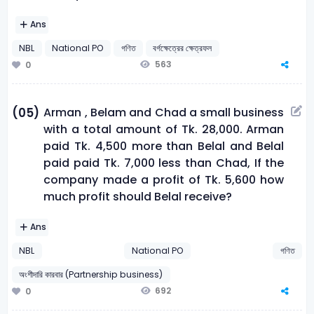
Ans
NBL
National PO
গণিত
বর্গক্ষেত্রের ক্ষেত্রফল
563
0
Arman , Belam and Chad a small business
(05)
with a total amount of Tk. 28,000. Arman
paid Tk. 4,500 more than Belal and Belal
paid paid Tk. 7,000 less than Chad, If the
company made a profit of Tk. 5,600 how
much profit should Belal receive?
Ans
NBL
National PO
গণিত
অংশীদারি কারবার (Partnership business)
692
0