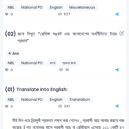
NBL
National PO
English
Miscellaneous
627
0
রচনা লিখুন: “রোহিঙ্গা সঙ্কট এবং বাংলাদেশের অর্থনীতিতে ইহার
(02)
প্রভাব”
Ans
NBL
National PO
বাংলা
প্রবন্ধ রচনা
2k
0
Translate into English:
(01)
NBL
National PO
English
Translation
391
0
দীর্ঘ দিন ধরে নিন্মমুখী প্রবনতা লক্ষ্য করা গেলেও , প্রবাসী আয় আবার বারতে শুরু
করেছে । গত নভেম্বর মাসে প্রবাসী আয় বা রেমিট্যান্স এসেছে ১২১ কোটি ৪৭