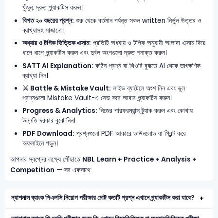
খুঁজুন, দ্রুত প্র্যাকটিস করুন।
বিগত ২০ বছরের প্রশ্ন:
শুরু থেকে বর্তমান পর্যন্ত সকল written নির্ভুল উত্তর ও
ব্যাখ্যাসহ সাজানো।
অধ্যায় ও টপিক ভিত্তিক এক্সাম:
প্রতিটি অধ্যায় ও টপিক অনুযায়ী আলাদা এক্সাম দিয়ে
ধাপে ধাপে প্র্যাকটিস করুন এবং দুর্বল অংশগুলো দ্রুত শনাক্ত করুন।
SATT AI Explanation:
কঠিন প্রশ্ন বা থিওরি বুঝতে AI থেকে তাৎক্ষণিক
ব্যাখ্যা নিন।
⚔️ Battle & Mistake Vault:
লাইভ ব্যাটেলে অংশ নিন এবং ভুল
প্রশ্নগুলো Mistake Vault-এ সেভ করে আবার প্র্যাকটিস করুন।
Progress & Analytics:
নিজের পারফরম্যান্স ট্র্যাক করুন এবং কোথায়
উন্নতি দরকার বুঝে নিন।
PDF Download:
প্রশ্নগুলো PDF আকারে ডাউনলোড বা প্রিন্ট করে
অফলাইনে পড়ুন।
আপনার স্বপ্নের লক্ষ্যে পৌঁছাতে
NBL
Learn + Practice + Analysis +
Competition
— সব একসাথে
ন্যাশনাল ব্যাংক পিএলসি নিয়োগ পরীক্ষার মোট কতটি প্রশ্ন এখানে প্র্যাকটিস করা যাবে?