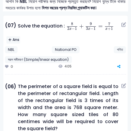
আপনি কি
NBL
নিয়োগ পরীক্ষার জন্য নিজেকে প্রস্তুত করছেন? নিয়োগ যুদ্ধে টিকে থাকার
সবচেয়ে কার্যকর উপায় হলো
বিগত বছরের প্রশ্ন নিয়মিত প্র্যাকটিস করা
।
8
2
x
-
1
+
9
3
x
-
1
=
7
x
+
1
8
9
7
(07)
+
=
Solve the equation :
2
−
1
3
−
1
+
1
x
x
x
Ans
NBL
National PO
গণিত
সরল সমীকরণ (Simple/linear equation)
405
0
The perimeter of a square field is equal to
(06)
the perimeter of rectangular field. Length
of the rectangular field is 3 times of its
width and the area is 768 square meter.
How many square sized tiles of 80
centimes wide will be required to cover
the square field?