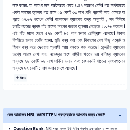
লক্ষ ডলার, যা আগের মাস অক্টোবরের চেয়ে ৪.৪৭ শতাংশ বেশি। গত অর্থবছরের
একই সময়ের তুলনায় গত মাসে ২৬ কোটি ৩৩ লাখ বেশি প্রবাসী আয় এসেছে যা
প্রায় ২৭.৬৭ শতাংশ বেশি। বাংলাদেশ ব্যাংকের তথ্য অনুযায়ী , সব মিলিয়ে
চলতি বছরের প্রথম পাঁচ মাসের আগের বছরের তুলনায় বেড়েছে ১০.৭৬ শতাংশ ।
এই পাঁচ মাসে দেশে ৫৭৬ কোটি ৮৫ লাখ ডলার রেমিট্যান্স এসেছে। টাকার
বিপরীতে ডলার তেজি হওয়া, হুন্ডি বন্ধ করা এবং বিকাশের বেশ কিছু এজেন্ট ও
হিসাব বন্ধ করে দেওয়ায় প্রবাসী আয় বাড়তে শুরু করেছে। কেন্দ্রীয় ব্যাংকের
তথ্যে আরও দেখা যায়, নভেম্বর মাসে রাষ্ট্রীয় খাতের ছয় বানিজ্য ব্যাংকের
মাধ্যমে ২৬ কোটি ৯৬ লাখ মার্কিন ডলার এবং বেসরকারি খাতের ব্যাংকগুলোর
মাধ্যমে ৯২ কোটি ১ লাখ ডলার দেশে এসেছে।
Ans
কেন আমাদের NBL WRITTEN প্রশ্নব্যাংক আপনার জন্য সেরা?
Question Bank:
NBL-এর সকল ইউনিটের প্রশ্ন এক জায়গায় — সহজে