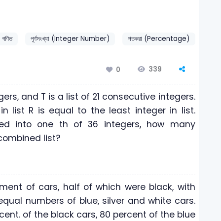
গণিত
পূর্ণসংখ্যা (Integer Number)
শতকরা (Percentage)
339
0
gers, and T is a list of 21 consecutive integers.
 list R is equal to the least integer in list.
ed into one th of 36 integers, how many
 combined list?
ment of cars, half of which were black, with
equal numbers of blue, silver and white cars.
ent. of the black cars, 80 percent of the blue