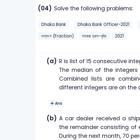
(04)
Solve the following problems:
Dhaka Bank
Dhaka Bank Officer-2021
ভগ্নাংশ (Fraction)
শতকরা হ্রাস-বৃদ্ধি
2021
(a)
R is list of 15 consecutive inte
The median of the integers in
Combined lists are combin
different integers are on the
Ans
(b)
A car dealer received a ship
the remainder consisting of 
During the next month, 70 perc