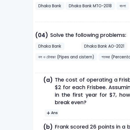
Dhaka Bank
Dhaka Bank MTO-2018
বাংলা
(04)
Solve the following problems:
Dhaka Bank
Dhaka Bank AO-2021
নল ও চৌবাচ্চা (Pipes and cistern)
শতকরা (Percent
(a)
The cost of operating a Fris
$2 for each Frisbee. Assumi
in the first year for $7, 
break even?
Ans
(b)
Frank scored 26 points in a 