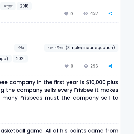
অনুবাদ
2018
437
0
গণিত
সরল সমীকরণ (Simple/linear equation)
age)
2021
296
0
bee company in the first year is $10,000 plus
ng the company sells every Frisbee it makes
how many Frisbees must the company sell to
basketball game. All of his points came from