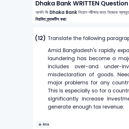
Dhaka Bank WRITTEN Question 
আপনি কি
Dhaka Bank
নিয়োগ পরীক্ষার জন্য নিজেকে প্রস্ত
নিয়মিত প্র্যাকটিস করা
।
(12)
Translate the following paragra
Amid Bangladesh's rapidly exp
laundering has become a major
includes over-and under-i
misdeclaration of goods. Nee
major problems for any countr
This is especially so for a countr
significantly increase invest
generate enough tax revenue.
Ans