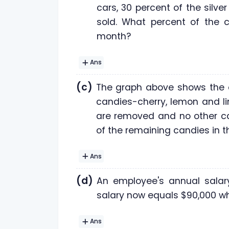
cars, 30 percent of the silv
sold. What percent of the 
month?
Ans
(c)
The graph above shows the di
candies-cherry, lemon and li
are removed and no other ca
of the remaining candies in th
Ans
(d)
An employee's annual salar
salary now equals $90,000 w
Ans