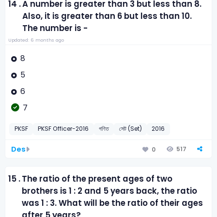
14 .
A number is greater than 3 but less than 8.
Also, it is greater than 6 but less than 10.
The number is -
Updated: 6 months ago
8
5
6
7
PKSF
PKSF Officer-2016
গণিত
সেট (Set)
2016
Des
517
0
15 .
The ratio of the present ages of two
brothers is 1 : 2 and 5 years back, the ratio
was 1 : 3. What will be the ratio of their ages
after 5 years?