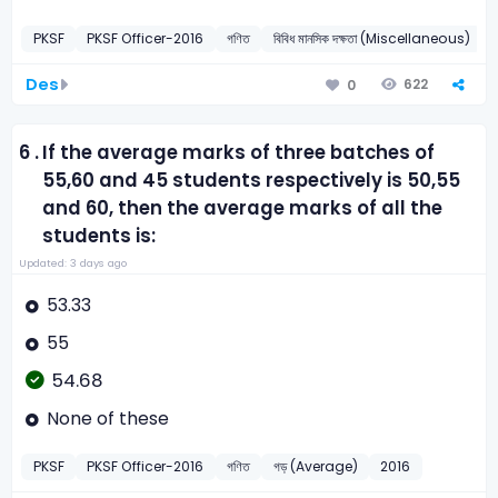
PKSF
PKSF Officer-2016
গণিত
বিবিধ মানসিক দক্ষতা (Miscellaneous)
Des
622
0
6 .
If the average marks of three batches of
55,60 and 45 students respectively is 50,55
and 60, then the average marks of all the
students is:
Updated: 3 days ago
53.33
55
54.68
None of these
PKSF
PKSF Officer-2016
গণিত
গড় (Average)
2016