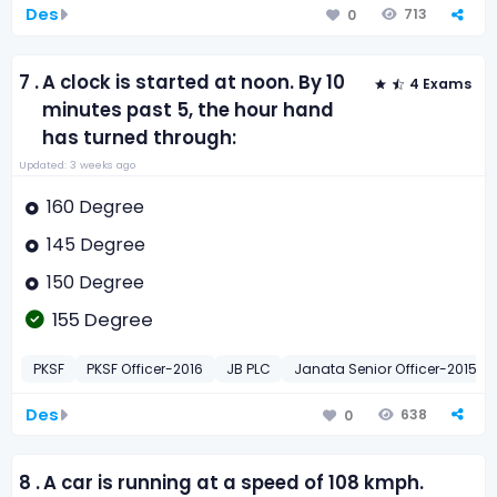
Des
713
0
7 .
A clock is started at noon. By 10
4 Exams
minutes past 5, the hour hand
has turned through:
Updated: 3 weeks ago
160 Degree
145 Degree
150 Degree
155 Degree
PKSF
PKSF Officer-2016
JB PLC
Janata Senior Officer-2015
Des
638
0
8 .
A car is running at a speed of 108 kmph.