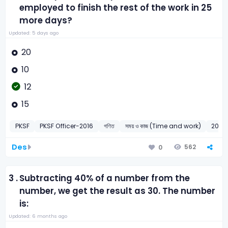
employed to finish the rest of the work in 25
more days?
Updated: 5 days ago
20
10
12
15
PKSF
PKSF Officer-2016
গণিত
সময় ও কাজ (Time and work)
2016
Des
562
0
3 .
Subtracting 40% of a number from the
number, we get the result as 30. The number
is:
Updated: 6 months ago