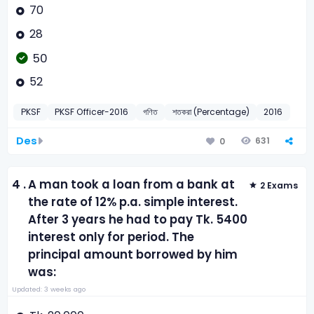
70
28
50
52
PKSF
PKSF Officer-2016
গণিত
শতকরা (Percentage)
2016
Des
631
0
4 .
A man took a loan from a bank at
2 Exams
the rate of 12% p.a. simple interest.
After 3 years he had to pay Tk. 5400
interest only for period. The
principal amount borrowed by him
was:
Updated: 3 weeks ago