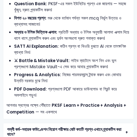
Question Bank:
PKSF-এর সকল ইউনিটের প্রশ্ন এক জায়গায় — সহজে
খুঁজুন, দ্রুত প্র্যাকটিস করুন।
বিগত ২০ বছরের প্রশ্ন:
শুরু থেকে বর্তমান পর্যন্ত সকল mcq নির্ভুল উত্তর ও
ব্যাখ্যাসহ সাজানো।
অধ্যায় ও টপিক ভিত্তিক এক্সাম:
প্রতিটি অধ্যায় ও টপিক অনুযায়ী আলাদা এক্সাম দিয়ে
ধাপে ধাপে প্র্যাকটিস করুন এবং দুর্বল অংশগুলো দ্রুত শনাক্ত করুন।
SATT AI Explanation:
কঠিন প্রশ্ন বা থিওরি বুঝতে AI থেকে তাৎক্ষণিক
ব্যাখ্যা নিন।
⚔️ Battle & Mistake Vault:
লাইভ ব্যাটেলে অংশ নিন এবং ভুল
প্রশ্নগুলো Mistake Vault-এ সেভ করে আবার প্র্যাকটিস করুন।
Progress & Analytics:
নিজের পারফরম্যান্স ট্র্যাক করুন এবং কোথায়
উন্নতি দরকার বুঝে নিন।
PDF Download:
প্রশ্নগুলো PDF আকারে ডাউনলোড বা প্রিন্ট করে
অফলাইনে পড়ুন।
আপনার স্বপ্নের লক্ষ্যে পৌঁছাতে
PKSF
Learn + Practice + Analysis +
Competition
— সব একসাথে
পল্লী কর্ম-সহায়ক ফাউণ্ডেশন নিয়োগ পরীক্ষার মোট কতটি প্রশ্ন এখানে প্র্যাকটিস করা
যাবে?