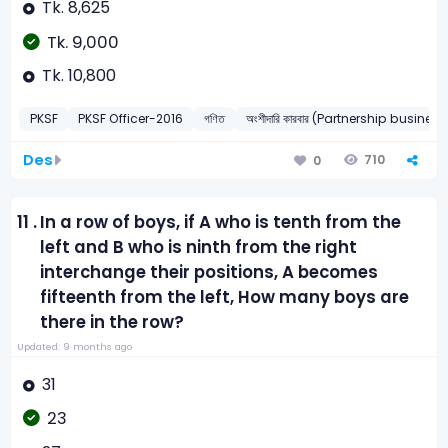
Tk. 8,625
Tk. 9,000
Tk. 10,800
PKSF
PKSF Officer-2016
গণিত
অংশীদারি কারবার (Partnership business
Des
710
0
11 .
In a row of boys, if A who is tenth from the
left and B who is ninth from the right
interchange their positions, A becomes
fifteenth from the left, How many boys are
there in the row?
Updated: 9 months ago
31
23