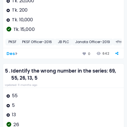
Tk. 20,000
Tk. 200
Tk. 10,000
Tk. 15,000
PKSF
PKSF Officer-2016
JB PLC
Janata Officer-2019
গণিত
Des
642
0
5 .
Identify the wrong number in the series: 69,
55, 26, 13, 5
Updated: 11 months ago
55
5
13
26