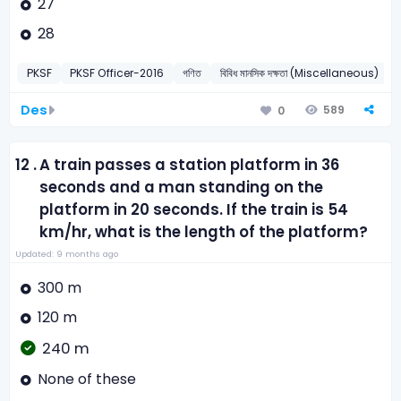
27
28
PKSF
PKSF Officer-2016
গণিত
বিবিধ মানসিক দক্ষতা (Miscellaneous)
Des
589
0
12 .
A train passes a station platform in 36
seconds and a man standing on the
platform in 20 seconds. If the train is 54
km/hr, what is the length of the platform?
Updated: 9 months ago
300 m
120 m
240 m
None of these