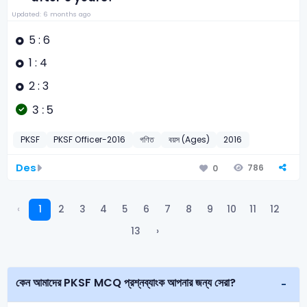
Updated: 6 months ago
5 : 6
1 : 4
2 : 3
3 : 5
PKSF
PKSF Officer-2016
গণিত
বয়স (Ages)
2016
Des
786
0
‹
1
2
3
4
5
6
7
8
9
10
11
12
13
›
কেন আমাদের PKSF MCQ প্রশ্নব্যাংক আপনার জন্য সেরা?