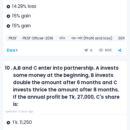
14.29% loss
15% gain
15% gain
PKSF
PKSF Officer-2016
গণিত
লাভ-ক্ষতি (Profit and loss)
2016
Des
603
0
10 .
A,B and C enter into partnership. A invests
some money at the beginning, B invests
double the amount after 6 months and C
invests thrice the amount after 8 months.
If the annual profit be Tk. 27,000, C's share
is:
Updated: 3 days ago
Tk. 11,250