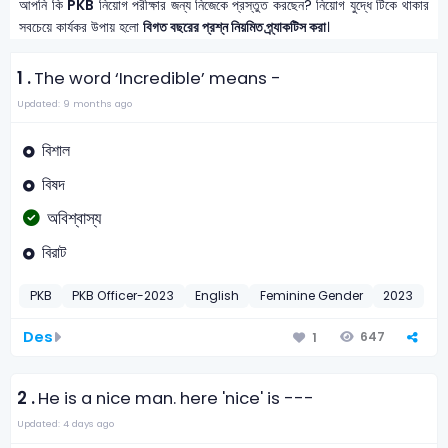
আপনি কি
PKB
নিয়োগ পরীক্ষার জন্য নিজেকে প্রস্তুত করছেন? নিয়োগ যুদ্ধে টিকে থাকার
সবচেয়ে কার্যকর উপায় হলো
বিগত বছরের প্রশ্ন নিয়মিত প্র্যাকটিস করা
।
1 .
The word ‘Incredible’ means -
Updated: 9 months ago
বিশাল
বিষদ
অবিশ্বাস্য
বিরাট
PKB
PKB Officer-2023
English
Feminine Gender
2023
Des
647
1
2 .
He is a nice man. here 'nice' is ---
Updated: 4 days ago