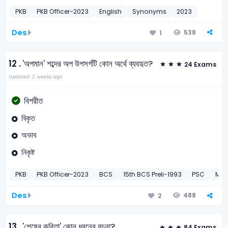
PKB
PKB Officer-2023
English
Synonyms
2023
Des
538
1
12 .
'অপমান' শব্দের অপ উপসর্গটি কোন অর্থে ব্যবহৃত?
24 Exams
Updated: 2 weeks ago
বিপরীত
বিকৃত
অভাব
নিকৃষ্ট
PKB
PKB Officer-2023
BCS
15th BCS Preli-1993
PSC
MoP
Des
488
2
13 .
'শেষের কবিতা' কোন ধরনের রচনা?
84 Exams