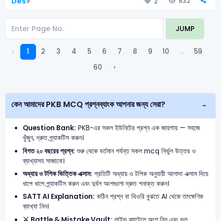
Des
532
2
JUMP
‹
1
2
3
4
5
6
7
8
9
10
...
59
60
›
কেন আমাদের PKB MCQ প্রশ্নব্যাংক আপনার জন্য সেরা?
Question Bank:
PKB-এর সকল ইউনিটের প্রশ্ন এক জায়গায় — সহজে
খুঁজুন, দ্রুত প্র্যাকটিস করুন।
বিগত ২০ বছরের প্রশ্ন:
শুরু থেকে বর্তমান পর্যন্ত সকল mcq নির্ভুল উত্তর ও
ব্যাখ্যাসহ সাজানো।
অধ্যায় ও টপিক ভিত্তিক এক্সাম:
প্রতিটি অধ্যায় ও টপিক অনুযায়ী আলাদা এক্সাম দিয়ে
ধাপে ধাপে প্র্যাকটিস করুন এবং দুর্বল অংশগুলো দ্রুত শনাক্ত করুন।
SATT AI Explanation:
কঠিন প্রশ্ন বা থিওরি বুঝতে AI থেকে তাৎক্ষণিক
ব্যাখ্যা নিন।
⚔️ Battle & Mistake Vault:
লাইভ ব্যাটেলে অংশ নিন এবং ভুল