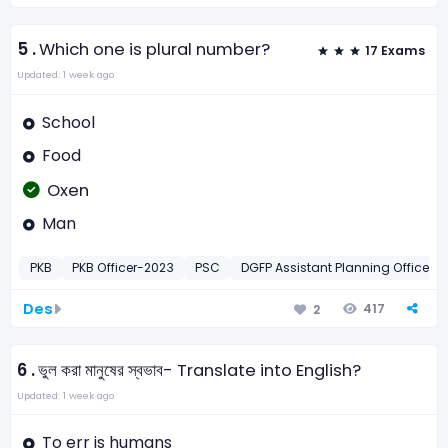
5 .
Which one is plural number?
17 Exams
Updated: 1 week ago
School
Food
Oxen
Man
PKB
PKB Officer-2023
PSC
DGFP Assistant Planning Officer-2
Des
417
2
6 .
ভুল করা মানুষের স্বভাব- Translate into English?
Updated: 1 week ago
To err is humans