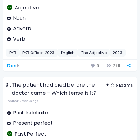
Adjective
Noun
Adverb
Verb
PKB
PKB Officer-2023
English
The Adjective
2023
Des
759
3
3 .
The patient had died before the
5 Exams
doctor came - Which tense is it?
Updated: 2 weeks ago
Past Indefinite
Present perfect
Past Perfect