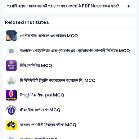
প্রবাসী কল্যাণ ব্যাংক এর এই প্রশ্ন ও সমাধানগুলো কি PDF হিসেবে পাওয়া যাবে?
Related Institutes
পােস্টমাস্টার জেনারেল এর কার্যালয় MCQ
বাংলাদেশ পেট্রোলিয়াম এক্সপ্লোরেশন এন্ড প্রোডাকশন কোম্পানী লিমিটেড MCQ
বিসিএস লিখিত MCQ
দি সিকিউরিটি প্রিন্টিং করপোরেশন বাংলাদেশ লি. MCQ
উপানুষ্ঠানিক শিক্ষা ব্যুরো MCQ
জীবন বীমা কর্পোরেশন MCQ
আয়কর পেশাজীবী নিবন্ধন পরীক্ষা MCQ