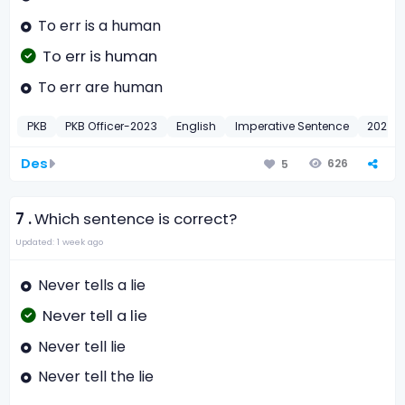
To err is a human
To err is human
To err are human
PKB
PKB Officer-2023
English
Imperative Sentence
2023
Des
626
5
7 .
Which sentence is correct?
Updated: 1 week ago
Never tells a lie
Never tell a lie
Never tell lie
Never tell the lie