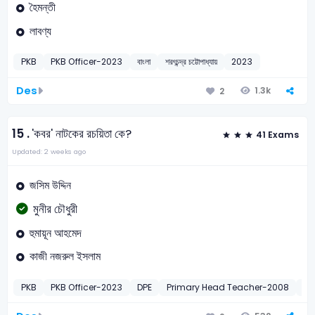
হৈমন্তী
লাবণ্য
PKB
PKB Officer-2023
বাংলা
শরৎচন্দ্র চট্টোপাধ্যায়
2023
Des
1.3k
2
15 .
'কবর' নাটকের রচয়িতা কে?
41 Exams
Updated: 2 weeks ago
জসিম উদ্দিন
মুনীর চৌধুরী
হুমায়ূন আহমেদ
কাজী নজরুল ইসলাম
PKB
PKB Officer-2023
DPE
Primary Head Teacher-2008
B