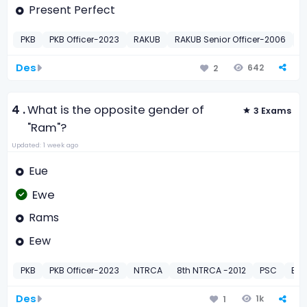
Present Perfect
PKB
PKB Officer-2023
RAKUB
RAKUB Senior Officer-2006
P
Des
642
2
4 .
What is the opposite gender of
3 Exams
"Ram"?
Updated: 1 week ago
Eue
Ewe
Rams
Eew
PKB
PKB Officer-2023
NTRCA
8th NTRCA -2012
PSC
BPO
Des
1k
1