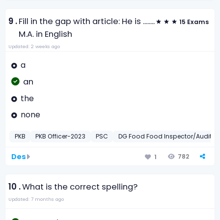
9 .
Fill in the gap with article: He is ........
15 Exams
M.A. in English
Updated: 2 weeks ago
a
an
the
none
PKB
PKB Officer-2023
PSC
DG Food Food Inspector/Auditor
Des
782
1
10 .
What is the correct spelling?
Updated: 7 months ago