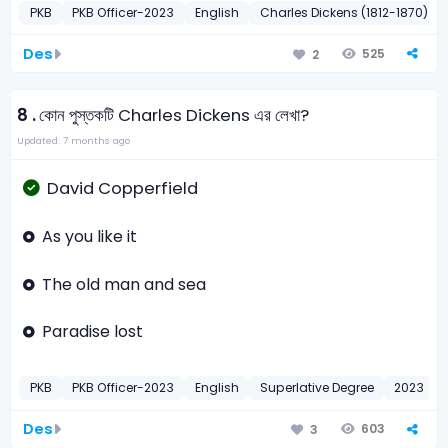
PKB
PKB Officer-2023
English
Charles Dickens (1812-1870)
Des
525
2
8 .
কোন পুস্তকটি Charles Dickens এর লেখা?
Updated: 7 months ago
David Copperfield
As you like it
The old man and sea
Paradise lost
PKB
PKB Officer-2023
English
Superlative Degree
2023
Des
603
3