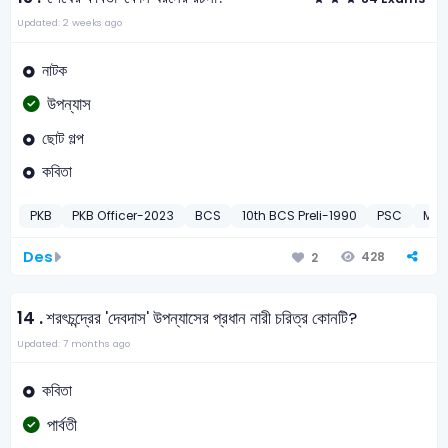
Updated: 2 weeks ago
নাটক
উপন্যাস
ছোট গল্প
কবিতা
PKB
PKB Officer-2023
BCS
10th BCS Preli-1990
PSC
MoL
Des
428
2
14 .
শরৎচন্দ্রের 'দেবদাস' উপন্যাসের প্রধান নারী চরিত্র কোনটি?
Updated: 7 months ago
কবিতা
পার্বতী