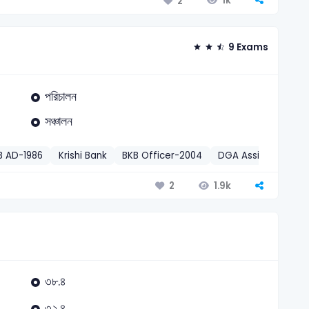
1k
2
9 Exams
পরিচালন
সঞ্চালন
B AD-1986
Krishi Bank
BKB Officer-2004
DGA Assistant Dire
1.9k
2
৩৮.৪
৩২.৪