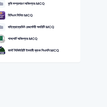
কৃষি সম্প্রসারণ অধিদপ্তর MCQ
বিসিএস লিখিত MCQ
মাইক্রোক্রেডিট রেগুলেটরী অথরিটি MCQ
পাসপোর্ট অধিদপ্তর MCQ
ফার্স্ট সিকিউরিটি ইসলামী ব্যাংক পিএলসি MCQ
মৌলিক বর্ণ (Primary Colors)
2014