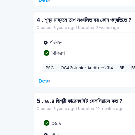
Des
4 .
শূন্য মাধ্যমে তাপ সঞ্চালিত হয় কোন পদ্ধতিতে ?
Created: 8 years ago |
Updated: 2 weeks ago
পরিবহন
বিকিরণ
PSC
OCAG Junior Auditor-2014
BB
B
Des
5 .
৯৮.৪ ডিগ্রী ফারেনহাইট সেলসিয়াসে কত ?
Created: 8 years ago |
Updated: 10 months ago
৩৬.৯
৩৪.২