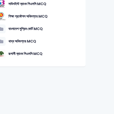
সাউথইস্ট ব্যাংক পিএলসি MCQ
শিক্ষা প্রকৌশল অধিদপ্তর MCQ
বাংলাদেশ সুপ্রিম কোর্ট MCQ
খাদ্য অধিদপ্তর MCQ
রূপালী ব্যাংক পিএলসি MCQ
Teacher-2013
Various Administrative Officer-2018
DGNM Senior