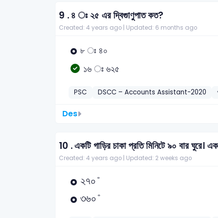
9 .
৪ ঃ ২৫ এর দ্বিগুাণুপাত কত?
Created: 4 years ago |
Updated: 6 months ago
৮ ঃ ৪০
১৬ ঃ ৬২৫
PSC
DSCC – Accounts Assistant-2020
Des
10 .
একটি গাড়ির চাকা প্রতি মিনিটে ৯০ বার ঘুরে। এক 
Created: 4 years ago |
Updated: 2 weeks ago
২৭০
°
২
৭
০
°
৩৬০
°
৩
৬
০
°