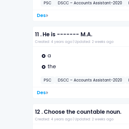
PSC
DSCC – Accounts Assistant-2020
Des
11 .
He is ------- M.A.
Created: 4 years ago |
Updated: 2 weeks ago
a
the
PSC
DSCC – Accounts Assistant-2020
Des
12 .
Choose the countable noun.
Created: 4 years ago |
Updated: 2 weeks ago