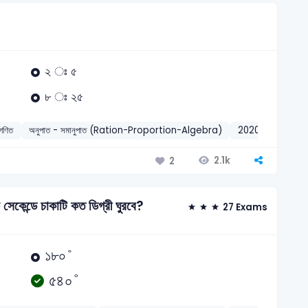
২ ঃ ৫
৮ ঃ ২৫
গণিত
অনুপাত - সমানুপাত (Ration-Proportion-Algebra)
2020
2.1k
2
সেকেন্ডে চাকাটি কত ডিগ্রী ঘুরবে?
27 Exams
১৮০
°
১
৮
০
°
৫৪০
°
৫
৪
০
°