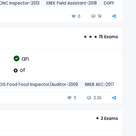
DNC Inspector-2013
EBEK Field Assistant-2018
DGFP FWVT-201
1k
0
15 Exams
an
of
DG Food Food Inspector/Auditor-2009
BREB AEC-2017
NSI Fie
2.2k
3
2 Exams