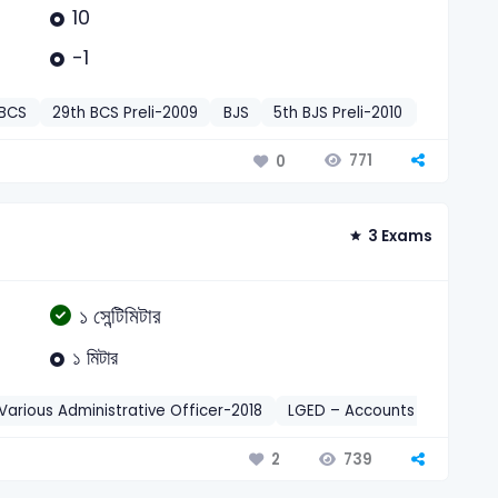
10
-1
BCS
29th BCS Preli-2009
BJS
5th BJS Preli-2010
MoD CSO 
771
0
3 Exams
১ সেন্টিমিটার
১ মিটার
Various Administrative Officer-2018
LGED – Accounts Assistant-
739
2