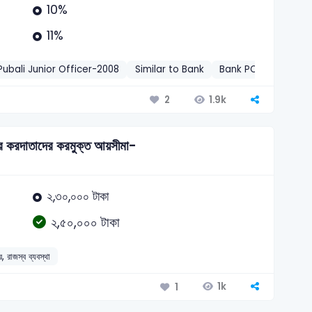
10%
11%
Pubali Junior Officer-2008
Similar to Bank
Bank PO-2013
সাধা
1.9k
2
ির করদাতাদের করমুক্ত আয়সীমা-
২,৩০,০০০ টাকা
২,৫০,০০০ টাকা
, রাজস্ব ব্যবস্থা
1k
1