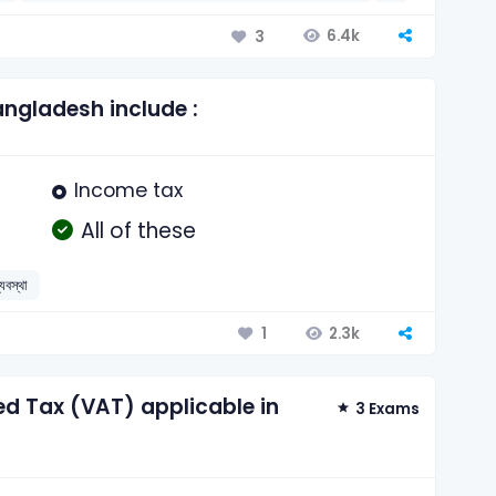
6.4k
3
angladesh include :
Income tax
All of these
যবস্থা
2.3k
1
ed Tax (VAT) applicable in
3 Exams