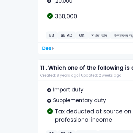
1,20,000
350,000
BB
BB AD
GK
সাধারণ জ্ঞান
বাংলাদেশের কর,
Des
11 .
Which one of the following is 
Created: 8 years ago |
Updated: 2 weeks ago
Import duty
Supplementary duty
Tax deducted at source on
professional income