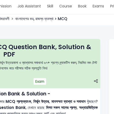
ission
Job Assistant
Skill
Course
Book
Exams
Pr
িষয়াবলী
বাংলাদেশের কর, রাজস্ব ব্যবস্থা > MCQ
স্থা MCQ Question Bank, Solution &
PDF
র্ভুল উত্তরমালা ও ব্যাখ্যাসহ সমাধান। ৬৭+ প্রশ্নে প্র্যাকটিস করুন, নিয়মিত মক টেস্ট
লোড করে পরীক্ষার সঠিক প্রস্তুতি নিন।
Exam
estion Bank & Solution -
্ষার
MCQ প্রশ্নব্যাংক, নির্ভুল উত্তর, মানসম্মত ব্যাখ্যা ও সমাধান
খুঁজছেন?
uestion Bank
, যেখানে রয়েছে
বিগত সকল সালের প্রশ্ন, অধ্যায়ভিত্তিক
ার প্রস্তুতিকে করবে আরও দ্রুত, স্মার্ট এবং কার্যকর।