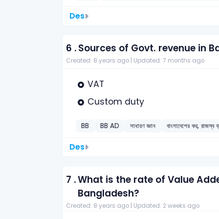
Des
6 .
Sources of Govt. revenue in B
Created: 8 years ago |
Updated: 7 months ago
VAT
Custom duty
BB
BB AD
সাধারণ জ্ঞান
বাংলাদেশের কর, রাজস্ব ব্
Des
7 .
What is the rate of Value Add
Bangladesh?
Created: 8 years ago |
Updated: 2 weeks ago