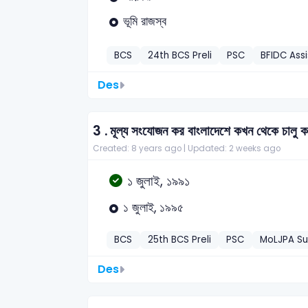
ভূমি রাজস্ব
BCS
24th BCS Preli
PSC
BFIDC Ass
Des
3 .
মূল্য সংযোজন কর বাংলাদেশে কখন থেকে চালু 
Created: 8 years ago |
Updated: 2 weeks ago
১ জুলাই, ১৯৯১
১ জুলাই, ১৯৯৫
BCS
25th BCS Preli
PSC
MoLJPA Su
Des