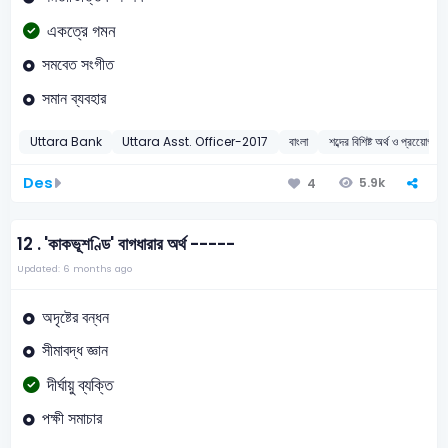
একত্রে গমন
সমবেত সংগীত
সমান ব্যবহার
Uttara Bank
Uttara Asst. Officer-2017
বাংলা
শব্দের বিশিষ্ট অর্থ ও প্রয়োেগ
Des
5.9k
4
12 .
'কাকভূশণ্ডি' বাগধারার অর্থ -----
Updated: 6 months ago
অদৃষ্টের বন্ধন
সীমাবদ্ধ জ্ঞান
দীর্ঘায়ু ব্যক্তি
পক্ষী সমাচার