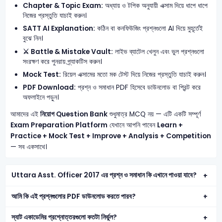
Chapter & Topic Exam:
অধ্যায় ও টপিক অনুযায়ী এক্সাম দিয়ে ধাপে ধাপে
নিজের প্রস্তুতি যাচাই করুন।
SATT AI Explanation:
কঠিন বা কনফিউজিং প্রশ্নগুলো AI দিয়ে মুহূর্তেই
বুঝে নিন।
⚔️ Battle & Mistake Vault:
লাইভ ব্যাটেল খেলুন এবং ভুল প্রশ্নগুলো
সংরক্ষণ করে পুনরায় প্র্যাকটিস করুন।
Mock Test:
রিয়েল এক্সামের মতো মক টেস্ট দিয়ে নিজের প্রস্তুতি যাচাই করুন।
PDF Download:
প্রশ্ন ও সমাধান PDF হিসেবে ডাউনলোড বা প্রিন্ট করে
অফলাইনে পড়ুন।
আমাদের এই
নিয়োগ Question Bank
শুধুমাত্র MCQ নয় — এটি একটি সম্পূর্ণ
Exam Preparation Platform
যেখানে আপনি পাবেন
Learn +
Practice + Mock Test + Improve + Analysis + Competition
— সব একসাথে।
Uttara Asst. Officer 2017 এর প্রশ্ন ও সমাধান কি এখানে পাওয়া যাবে?
আমি কি এই প্রশ্নগুলোর PDF ডাউনলোড করতে পারব?
স্যাট একাডেমির প্রশ্নোত্তরগুলো কতটা নির্ভুল?