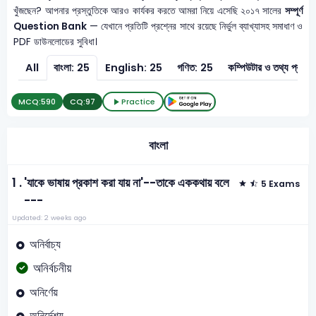
খুঁজছেন? আপনার প্রস্তুতিকে আরও কার্যকর করতে আমরা নিয়ে এসেছি ২০১৭ সালের
সম্পূর্ণ
Question Bank
— যেখানে প্রতিটি প্রশ্নের সাথে রয়েছে নির্ভুল ব্যাখ্যাসহ সমাধাণ ও
PDF ডাউনলোডের সুবিধা।
All
বাংলা: 25
English: 25
গণিত: 25
কম্পিউটার ও 
MCQ:
590
CQ:
97
Practice
বাংলা
1 .
'যাকে ভাষায় প্রকাশ করা যায় না'--তাকে এককথায় বলে
5 Exams
---
Updated: 2 weeks ago
অনির্বাচ্য
অনির্বচনীয়
অনির্ণেয়
অনির্দেশ্য