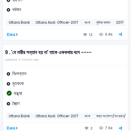
বর্ধমান
Uttara Bank
Uttara Asst. Officer-2017
বাংলা
সুফিয়া কামাল
2017
Des
5.8k
12
9 .
'যে নারীর সন্তান হয় না' তাকে এককথায় বলে ----
Updated: 6 months ago
নিঃসন্তান
মৃতবৎসা
বন্ধ্যা
স্ত্রৈণ
Uttara Bank
Uttara Asst. Officer-2017
বাংলা
বাক্য সংক্ষেপণ/সংকোচন/এক 
Des
7.5k
2