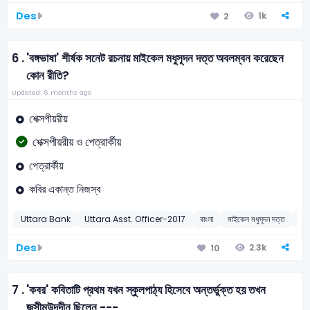
Des
1k
2
6 .
'বঙ্গভাষা' শীর্ষক সনেট রচনায় মাইকেল মধুসূদন দত্ত অবলম্বন করেছেন
কোন রীতি?
Updated: 6 months ago
শেক্সপীয়রীয়
শেক্সপীয়রীয় ও পেত্রার্কীয়
পেত্রার্কীয়
কবির একান্ত নিজস্ব
Uttara Bank
Uttara Asst. Officer-2017
বাংলা
মাইকেল মধুসূদন দত্ত
20
Des
2.3k
10
7 .
'কবর' কবিতাটি প্রথম যখন স্কুলপাঠ্য হিসেবে অন্তর্ভুক্ত হয় তখন
জসীমউদ্‌দীন ছিলেন ---