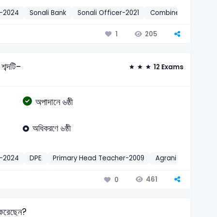
r-2024
Sonali Bank
Sonali Officer-2021
Combined Bank
C
205
1
শব্দটি-
12 Exams
অপাদানে ৬ষ্ঠী
অধিকরণে ৬ষ্ঠী
r-2024
DPE
Primary Head Teacher-2009
Agrani Bank
Agr
461
0
া করেছেন?