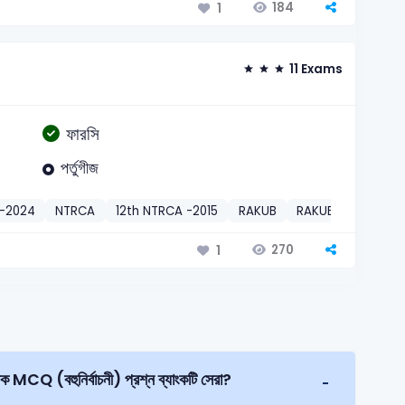
184
1
11 Exams
ফারসি
পর্তুগীজ
r-2024
NTRCA
12th NTRCA -2015
RAKUB
RAKUB Officer-20
270
1
বোর্ড — উপ সহকারী পরিচালক MCQ (বহুনির্বাচনী) প্রশ্ন ব্যাংকটি সেরা?