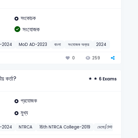
সংকোচক
সংযোজক
r-2024
MoD AD-2023
বাংলা
সংযোজক অব্যয়
2024
259
0
য় কর্তা?
6 Exams
প্রযোজক
মুখ্য
r-2024
NTRCA
16th NTRCA College-2019
ডেমো/টেস্ট
১৬ তম শিক্ষ