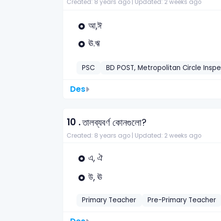
Created: 8 years ago |
Updated: 2 weeks ago
আ,ঈ
ঊ.ঋ
PSC
BD POST, Metropolitan Circle Insp
Des
10 .
তালব্যবর্ণ কোনগুলো?
Created: 8 years ago |
Updated: 2 weeks ago
এ, ঐ
উ, ঊ
Primary Teacher
Pre-Primary Teacher