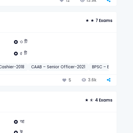
13.9k
12
7 Exams
৩ টি
৫ টি
Cashier-2018
CAAB – Senior Officer-2021
BPSC – Electrical In
3.6k
5
4 Exams
আ
ঈ