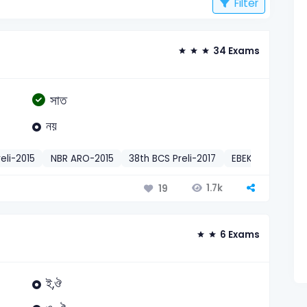
Filter
34 Exams
সাত
নয়
eli-2015
NBR ARO-2015
38th BCS Preli-2017
EBEK District Co
1.7k
19
6 Exams
ই,ঔ