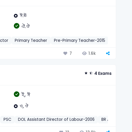
ঈ.ঊ
ঐ.ঔ
ector
Primary Teacher
Pre-Primary Teacher-2015
MoPA Admi
1.6k
7
4 Exams
ই, ঈ
ও, ঔ
PSC
DOL Assistant Director of Labour-2006
BR ASM-2022