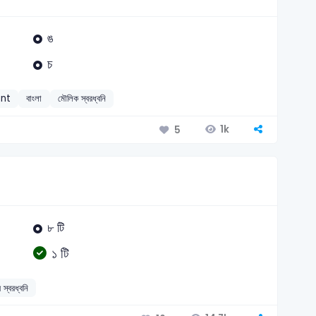
ঙ
চ
ant
বাংলা
মৌলিক স্বরধ্বনি
1k
5
৮ টি
১ টি
ব স্বরধ্বনি