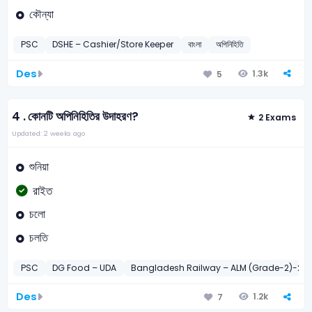
কৌন্যা
PSC
DSHE – Cashier/Store Keeper
বাংলা
অপিনিহিতি
Des
1.3k
5
4 .
কোনটি অপিনিহিতির উদাহরণ?
2 Exams
Updated: 2 weeks ago
শুনিয়া
রাইত
চলো
চলতি
PSC
DG Food – UDA
Bangladesh Railway – ALM (Grade-2)-20
Des
1.2k
7