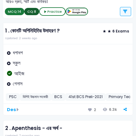
আরও দ্রুত, স্মার্ট এবং কার্যকর।
MCQ:
14
CQ:
8
Practice
1 .
কোনটি অপিনিহিতির উদাহরণ ?
6 Exams
Updated: 2 weeks ago
ধপাধপ
স্কুল
আইজ
গেলাস
PSC
ডিপিই উচ্চমান সহকারী
BCS
41st BCS Preli-2021
Primary Teach
Des
6.3k
2
2 .
Apenthesis - এর অর্থ -
Updated: 7 months ago