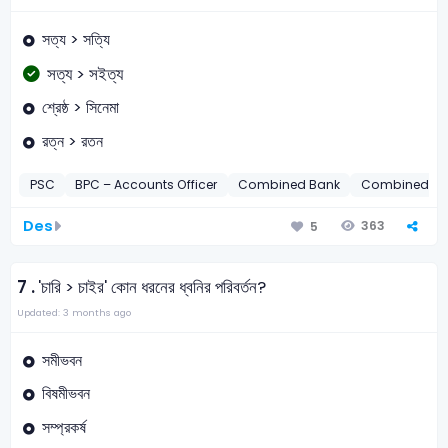
সত্য > সত্যি
সত্য > সইত্য
শ্রেষ্ঠ > সিনেমা
রত্ন > রতন
PSC
BPC – Accounts Officer
Combined Bank
Combined Ban
Des
363
5
7 .
'চারি > চাইর' কোন ধরনের ধ্বনির পরিবর্তন?
Updated: 3 months ago
সমীভবন
বিষমীভবন
সম্প্রকর্ষ