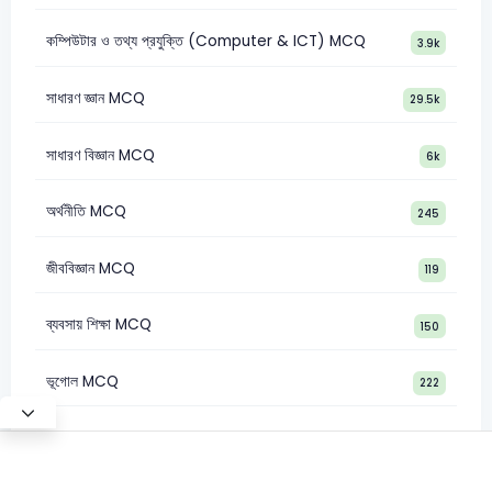
কম্পিউটার ও তথ্য প্রযুক্তি (Computer & ICT) MCQ
3.9k
সাধারণ জ্ঞান MCQ
29.5k
সাধারণ বিজ্ঞান MCQ
6k
অর্থনীতি MCQ
245
জীববিজ্ঞান MCQ
119
ব্যবসায় শিক্ষা MCQ
150
ভূগোল MCQ
222
Test Mode