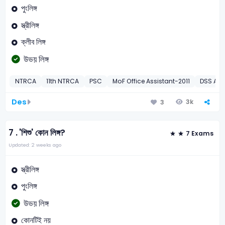
পুংলিঙ্গ
স্ত্রীলিঙ্গ
ক্লীব লিঙ্গ
উভয় লিঙ্গ
NTRCA
11th NTRCA
PSC
MoF Office Assistant-2011
DSS Ass
Des
3k
3
7 .
'শিশু' কোন লিঙ্গ?
7 Exams
Updated: 2 weeks ago
স্ত্রীলিঙ্গ
পুংলিঙ্গ
উভয় লিঙ্গ
কোনটিই নয়