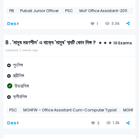
PB
Pubali Junior Officer
PSC
MoF Office Assistant-2011
DS
Des
3.3k
1
8 .
'মানুষ মরণশীল' এ বাক্যে 'মানুষ' শব্দটি কোন লিঙ্গ ?
10 Exams
Updated: 2 weeks ago
পুংলিঙ্গ
স্ত্রীলিঙ্গ
উভয়লিঙ্গ
ক্লীবলিঙ্গ
PSC
MOHFW – Office Assistant Cum-Computer Typist
MOHFW –
Des
1.2k
2