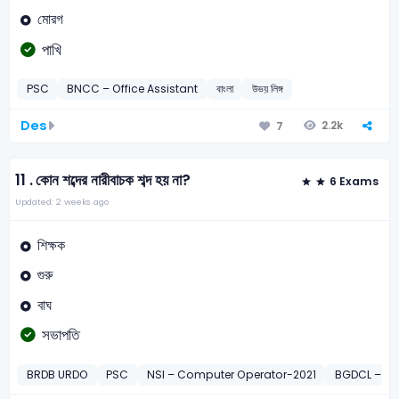
মোরগ
পাখি
PSC
BNCC – Office Assistant
বাংলা
উভয় লিঙ্গ
Des
2.2k
7
11 .
কোন শব্দের নারীবাচক শব্দ হয় না?
6 Exams
Updated: 2 weeks ago
শিক্ষক
গুরু
বাঘ
সভাপতি
BRDB URDO
PSC
NSI – Computer Operator-2021
BGDCL – As