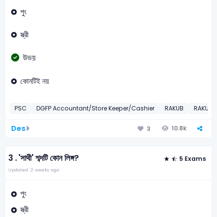
পুং
স্ত্রী
উভয়
কোনটিই নয়
PSC
DGFP Accountant/Store Keeper/Cashier
RAKUB
RAKUB O
Des
10.8k
3
3 .
'সাথী' শব্দটি কোন লিঙ্গ?
5 Exams
Updated: 2 weeks ago
পুং
স্ত্রী