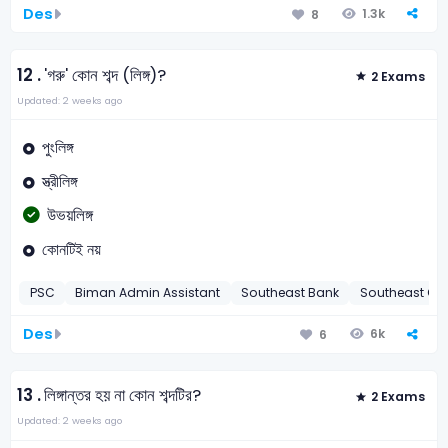
Des
1.3k
8
12 .
'গরু' কোন শব্দ (লিঙ্গ)?
2 Exams
Updated: 2 weeks ago
পুংলিঙ্গ
স্ত্রীলিঙ্গ
উভয়লিঙ্গ
কোনটিই নয়
PSC
Biman Admin Assistant
Southeast Bank
Southeast Off
Des
6k
6
13 .
লিঙ্গান্তর হয় না কোন শব্দটির?
2 Exams
Updated: 2 weeks ago