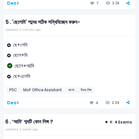
Des
2.2k
7
5 .
'ছেলেমি' শব্দের সঠিক সন্ধিবিচ্ছেদ করুন-
Updated: 11 months ago
ছে+লেমি
ছেলে+মি
ছেলে+আমি
ছে+এলেমি
PSC
MoF Office Assistant
বাংলা
উভয় লিঙ্গ
Des
2.3k
4
6 .
‘আমি’ শব্দটি কোন লিঙ্গ ?
4 Exams
Updated: 2 weeks ago