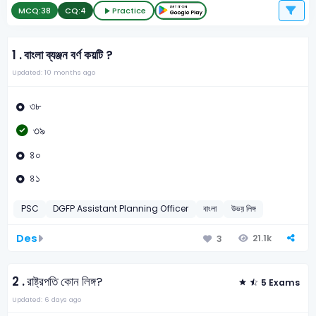
MCQ:
38
CQ:
4
Practice
1 .
বাংলা ব্যঞ্জন বর্ণ কয়টি ?
Updated: 10 months ago
৩৮
৩৯
৪০
৪১
PSC
DGFP Assistant Planning Officer
বাংলা
উভয় লিঙ্গ
Des
21.1k
3
2 .
রাষ্ট্রপতি কোন লিঙ্গ?
5 Exams
Updated: 6 days ago