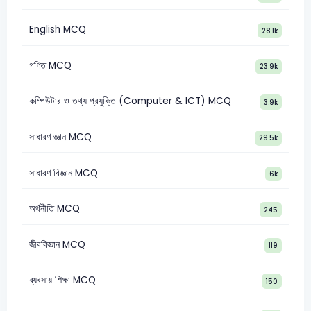
English MCQ
28.1k
গণিত MCQ
23.9k
কম্পিউটার ও তথ্য প্রযুক্তি (Computer & ICT) MCQ
3.9k
সাধারণ জ্ঞান MCQ
29.5k
সাধারণ বিজ্ঞান MCQ
6k
অর্থনীতি MCQ
245
জীববিজ্ঞান MCQ
119
ব্যবসায় শিক্ষা MCQ
150