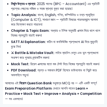
নির্ভুল উত্তর ও ব্যাখ্যা:
2025 সালের (BPC – Accountant) এর প্রতিটি
প্রশ্নের পেছনের লজিক ও সহজ ব্যাখ্যা যুক্ত করা হয়েছে।
Topic Analysis:
বাংলা, English, গণিত, কম্পিউটার ও তথ্য প্রযুক্তি
(Computer & ICT), সাধারণ জ্ঞান — প্রতিটি বিষয়ের পারফরম্যান্স আলাদা
করে বিশ্লেষণ করতে পারবেন।
Chapter & Topic Exam:
অধ্যায় ও টপিক অনুযায়ী এক্সাম দিয়ে ধাপে ধাপে
নিজের প্রস্তুতি যাচাই করুন।
SATT AI Explanation:
কঠিন বা কনফিউজিং প্রশ্নগুলো AI দিয়ে মুহূর্তেই
বুঝে নিন।
⚔️ Battle & Mistake Vault:
লাইভ ব্যাটেল খেলুন এবং ভুল প্রশ্নগুলো
সংরক্ষণ করে পুনরায় প্র্যাকটিস করুন।
Mock Test:
রিয়েল এক্সামের মতো মক টেস্ট দিয়ে নিজের প্রস্তুতি যাচাই করুন।
PDF Download:
প্রশ্ন ও সমাধান PDF হিসেবে ডাউনলোড বা প্রিন্ট করে
অফলাইনে পড়ুন।
আমাদের এই
নিয়োগ Question Bank
শুধুমাত্র MCQ নয় — এটি একটি সম্পূর্ণ
Exam Preparation Platform
যেখানে আপনি পাবেন
Learn +
Practice + Mock Test + Improve + Analysis + Competition
— সব একসাথে।