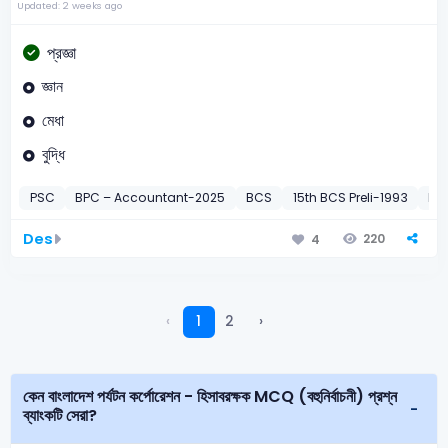
Updated: 2 weeks ago
প্রজ্ঞা
জ্ঞান
মেধা
বুদ্ধি
PSC
BPC – Accountant-2025
BCS
15th BCS Preli-1993
BB
Des
220
4
‹
1
2
›
কেন বাংলাদেশ পর্যটন কর্পোরেশন - হিসাবরক্ষক MCQ (বহুনির্বাচনী) প্রশ্ন
ব্যাংকটি সেরা?