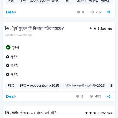
PSC
BPC – Accountant-2025
BCS
46th BCS Preli-2024
B
Des
202
8
14 .
'হ্ণ' যুক্তবর্ণটি কিভাবে গঠিত হয়েছে?
6 Exams
Updated: 2 weeks ago
হ্+ণ
হ্+ন
ণ্‌+হ
ন্‌+হ
PSC
BPC – Accountant-2025
বিটিভি উপ-সহকারী প্রকৌশলী-2023
BPSC
Des
453
4
15 .
Wisdom এর বাংলা অর্থ কী?
9 Exams