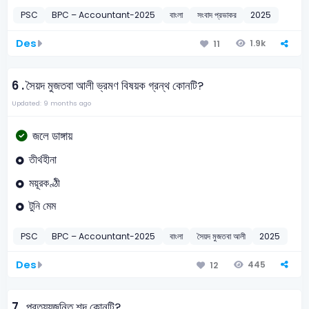
PSC
BPC – Accountant-2025
বাংলা
সংবাদ প্রভাকর
2025
Des
1.9k
11
6 .
সৈয়দ মুজতবা আলী ভ্রমণ বিষয়ক গ্রন্থ কোনটি?
Updated: 9 months ago
জলে ডাঙ্গায়
তীর্থহীনা
ময়ূরকণ্ঠী
টুনি মেম
PSC
BPC – Accountant-2025
বাংলা
সৈয়দ মুজতবা আলী
2025
Des
445
12
7 .
প্রত্যয়জনিত শব্দ কোনটি?