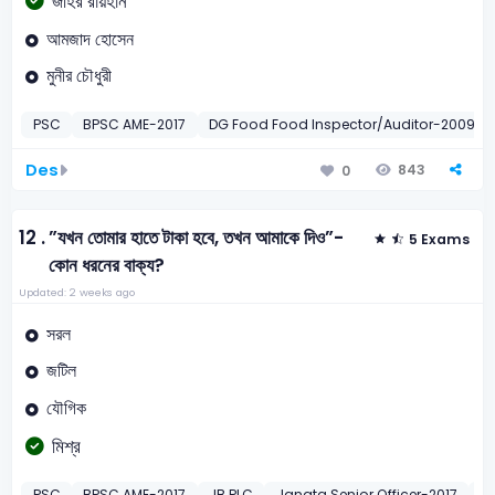
জহির রায়হান
আমজাদ হোসেন
মুনীর চৌধুরী
PSC
BPSC AME-2017
DG Food Food Inspector/Auditor-2009
Des
843
0
12 .
”যখন তোমার হাতে টাকা হবে, তখন আমাকে দিও”-
5 Exams
কোন ধরনের বাক্য?
Updated: 2 weeks ago
সরল
জটিল
যৌগিক
মিশ্র
PSC
BPSC AME-2017
JB PLC
Janata Senior Officer-2017
W