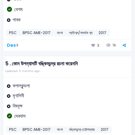
বেগম
পাবক
PSC
BPSC AME-2017
বাংলা
প্রতিশব্দ/সমার্থক শব্দ
2017
Des
1k
3
5 .
কোন উপন্যাসটি বঙ্কিমচন্দ্র রচনা করেননি
Updated: 11 months ago
কপালকুন্ডলা
মৃণালিনী
বিষবৃক্ষ
দেবদাস
PSC
BPSC AME-2017
বাংলা
বঙ্কিমচন্দ্র চট্টোপাধ্যায়
2017