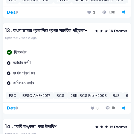
Des
1.9k
3
13 .
বাংলা ভাষায় প্রকাশিত প্রথম সাময়িক পত্রিকা-
16 Exams
Updated: 2 weeks ago
দিগদর্শন
সমাচার দর্পণ
সংবাদ প্রভাকর
আজিজননেহার
PSC
BPSC AME-2017
BCS
28th BCS Preli-2008
BJS
6th 
Des
1k
6
14 .
”কবি কঙ্কন” কার উপাধি?
12 Exams
Updated: 2 weeks ago