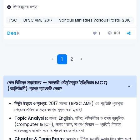
ঈশ্বরচন্দ্র গুপ্ত
PSC
BPSC AME-2017
Various Ministries Various Posts-2016
D
Des
891
1
‹
1
2
›
কেন বিভিন্ন মন্ত্রণালয় — সহকারী মেইন্টেন্যান্স ইঞ্জিনিয়ার MCQ
(বহুনির্বাচনী) প্রশ্ন ব্যাংকটি সেরা?
নির্ভুল উত্তর ও ব্যাখ্যা:
2017 সালের (BPSC AME) এর প্রতিটি প্রশ্নের
পেছনের লজিক ও সহজ ব্যাখ্যা যুক্ত করা হয়েছে।
Topic Analysis:
বাংলা, English, গণিত, কম্পিউটার ও তথ্য প্রযুক্তি
(Computer & ICT), সাধারণ জ্ঞান, সাধারণ বিজ্ঞান — প্রতিটি বিষয়ের
পারফরম্যান্স আলাদা করে বিশ্লেষণ করতে পারবেন।
Chapter & Topic Exam:
অধ্যায় ও টপিক অনুযায়ী এক্সাম দিয়ে ধাপে ধাপে