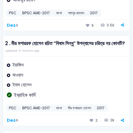
PSC
BPSC AME-2017
বাংলা
শামসুর রাহমান
2017
Des
3.5k
5
2 .
মীর মশাররফ হোসেন রচিত “বিষাদ সিন্ধু” উপন্যাসের চরিত্র নয় কোনটি?
Updated: 6 months ago
ইয়াজিদ
মাওয়ান
ইমাম হোসেন
ইব্রাহিক কার্দি
PSC
BPSC AME-2017
বাংলা
মীর মশাররফ হোসেন
2017
Des
2k
2