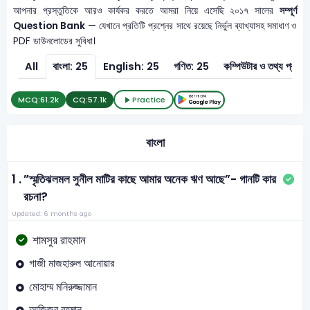
আপনার প্রস্তুতিকে আরও কার্যকর করতে আমরা নিয়ে এসেছি ২০১৭ সালের
সম্পূর্ণ
Question Bank
— যেখানে প্রতিটি প্রশ্নের সাথে রয়েছে নির্ভুল ব্যাখ্যাসহ সমাধাণ ও
PDF ডাউনলোডের সুবিধা।
All
বাংলা: 25
English: 25
গণিত: 25
কম্পিউটার ও 
MCQ:
61.2k
CQ:
57.1k
Practice
বাংলা
1 .
”স্মৃতিঝলমল সুনীল মাটির কাছে আমার অনেক ঋণ আছে”- গানটি কার
রচনা?
Updated: 6 months ago
শামসুর রাহমান
গাজী মাজহারুল আনোয়ার
মোহাম্ম মনিরুজ্জামান
আজিজুর রহমান