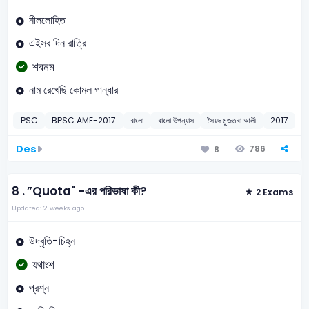
নীললোহিত
এইসব দিন রাত্রি
শবনম
নাম রেখেছি কোমল গান্ধার
PSC
BPSC AME-2017
বাংলা
বাংলা উপন্যাস
সৈয়দ মুজতবা আলী
2017
Des
786
8
8 .
”Quota" -এর পরিভাষা কী?
2 Exams
Updated: 2 weeks ago
উদ্বৃতি-চিহ্ন
যথাংশ
প্রশ্ন