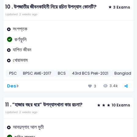
10 .
উপজাতীয় জীবনকাহিনী নিয়ে রচিত উপন্যাস কোনটি?
3 Exams
Updated: 2 weeks ago
সংশপ্তক
কর্ণফুলি
যাপিত জীবন
খোয়াবনাম
PSC
BPSC AME-2017
BCS
43rd BCS Preli-2021
Bangladesh
Des
3.4k
3
11 .
”হাজার বছর ধরে” উপন্যাসখানা কার রচনা?
10 Exams
Updated: 2 weeks ago
আবদুল্লাহ আল মুতী