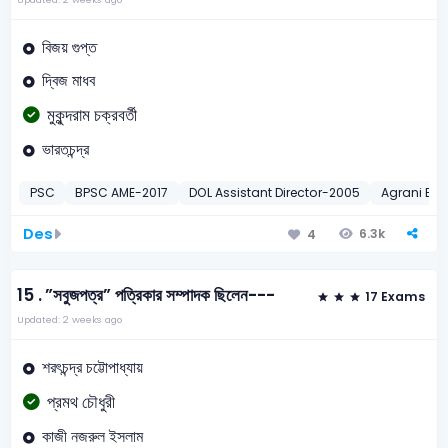
বিজয় গুপ্ত
দ্বিজ মাধব
মুকুন্দরাম চক্রবর্তী
ভারতচন্দ্র
PSC
BPSC AME-2017
DOL Assistant Director-2005
Agrani Ba
Des
6.3k
4
15 .
”সবুজপত্র” পত্রিকার সম্পাদক ছিলেন---
17 Exams
Updated: 2 weeks ago
শরৎচন্দ্র চট্টোপাধ্যায়
প্রমথ চৌধুরী
কাজী নজরুল ইসলাম