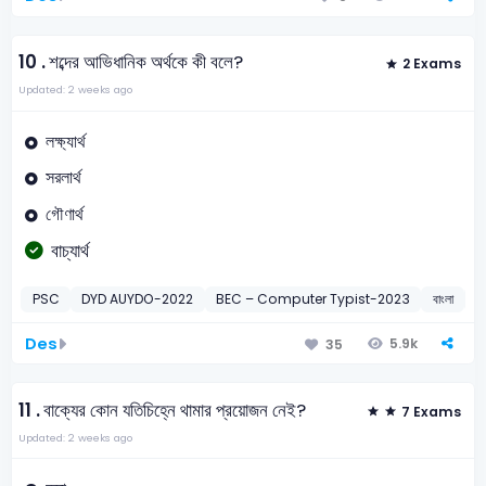
10 .
শব্দের আভিধানিক অর্থকে কী বলে?
2 Exams
Updated: 2 weeks ago
লক্ষ্যার্থ
সরলার্থ
গৌণার্থ
বাচ্যার্থ
PSC
DYD AUYDO-2022
BEC – Computer Typist-2023
বাংলা
অ
Des
5.9k
35
11 .
বাক্যের কোন যতিচিহ্নে থামার প্রয়োজন নেই?
7 Exams
Updated: 2 weeks ago