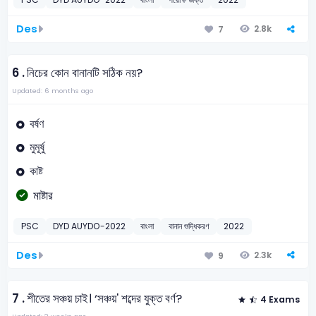
Des
2.8k
7
6 .
নিচের কোন বানানটি সঠিক নয়?
Updated: 6 months ago
বর্ষণ
মুমূর্ষু
কাষ্ট
মাষ্টার
PSC
DYD AUYDO-2022
বাংলা
বানান শুদ্ধিকরণ
2022
Des
2.3k
9
7 .
শীতের সঞ্চয় চাই। ‘সঞ্চয়' শব্দের যুক্ত বর্ণ?
4 Exams