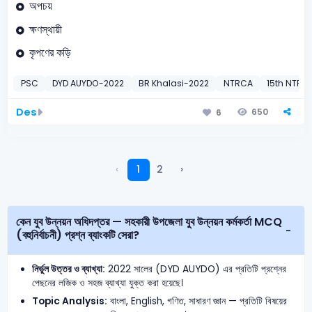
অপচয়
ক্ষণস্থায়ী
কৃপণের কড়ি
PSC
DYD AUYDO-2022
BR Khalasi-2022
NTRCA
15th NTRC
Des
650
6
‹
1
2
›
কেন যুব উন্নয়ন অধিদপ্তর — সহকারী উপজেলা যুব উন্নয়ন কর্মকর্তা MCQ
(বহুনির্বাচনী) প্রশ্ন ব্যাংকটি সেরা?
নির্ভুল উত্তর ও ব্যাখ্যা:
2022 সালের (DYD AUYDO) এর প্রতিটি প্রশ্নের
পেছনের লজিক ও সহজ ব্যাখ্যা যুক্ত করা হয়েছে।
Topic Analysis:
বাংলা, English, গণিত, সাধারণ জ্ঞান — প্রতিটি বিষয়ের