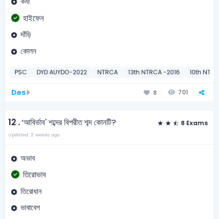
কমা
হাইফেন
দাঁড়ি
কোলন
PSC
DYD AUYDO-2022
NTRCA
13th NTRCA -2016
10th NTRC
Des
701
8
12 .
‘আবির্ভাব' শব্দের বিপরীত শব্দ কোনটি?
8 Exams
Updated: 2 weeks ago
অভাব
তিরোভাব
তিরোধান
ভাবাবেগ