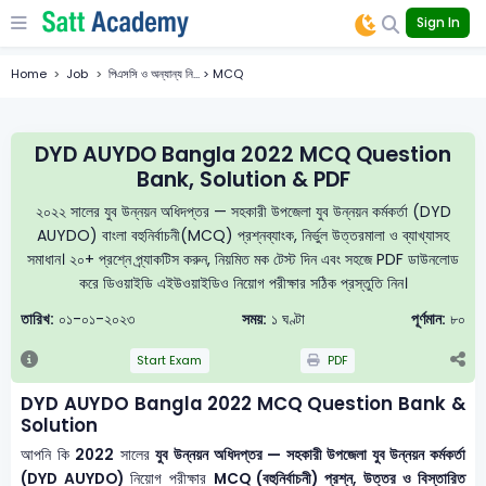
Sign In
Home
Job
পিএসসি ও অন্যান্য নি... > MCQ
DYD AUYDO Bangla 2022 MCQ Question
Bank, Solution & PDF
২০২২ সালের যুব উন্নয়ন অধিদপ্তর — সহকারী উপজেলা যুব উন্নয়ন কর্মকর্তা (DYD
AUYDO) বাংলা বহুনির্বাচনী(MCQ) প্রশ্নব্যাংক, নির্ভুল উত্তরমালা ও ব্যাখ্যাসহ
সমাধান। ২০+ প্রশ্নে প্র্যাকটিস করুন, নিয়মিত মক টেস্ট দিন এবং সহজে PDF ডাউনলোড
করে ডিওয়াইডি এইউওয়াইডিও নিয়োগ পরীক্ষার সঠিক প্রস্তুতি নিন।
তারিখ:
০১-০১-২০২৩
সময়:
১ ঘণ্টা
পূর্ণমান:
৮০
Start Exam
PDF
DYD AUYDO Bangla 2022 MCQ Question Bank &
Solution
আপনি কি
2022
সালের
যুব উন্নয়ন অধিদপ্তর — সহকারী উপজেলা যুব উন্নয়ন কর্মকর্তা
(DYD AUYDO)
নিয়োগ পরীক্ষার
MCQ (বহুনির্বাচনী) প্রশ্ন, উত্তর ও বিস্তারিত