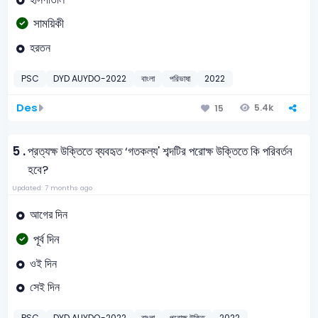
সাময়িকী
হরতন
PSC
DYD AUYDO-2022
বাংলা
পরিভাষা
2022
Des
5.4k
15
5 .
প্রত্যক্ষ উক্তিতে ব্যবহৃত ‘গতকল্য' শব্দটির পরোক্ষ উক্তিতে কি পরিবর্তন
হবে?
Updated: 7 months ago
আগের দিন
পূর্ব দিন
ওই দিন
সেই দিন
PSC
DYD AUYDO-2022
বাংলা
পরোক্ষ উক্তি
2022