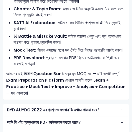
পারফরম্যান্স আলাদা করে বিশ্লেষণ করতে পারবেন।
Chapter & Topic Exam:
অধ্যায় ও টপিক অনুযায়ী এক্সাম দিয়ে ধাপে ধাপে
নিজের প্রস্তুতি যাচাই করুন।
SATT AI Explanation:
কঠিন বা কনফিউজিং প্রশ্নগুলো AI দিয়ে মুহূর্তেই
বুঝে নিন।
⚔️ Battle & Mistake Vault:
লাইভ ব্যাটেল খেলুন এবং ভুল প্রশ্নগুলো
সংরক্ষণ করে পুনরায় প্র্যাকটিস করুন।
Mock Test:
রিয়েল এক্সামের মতো মক টেস্ট দিয়ে নিজের প্রস্তুতি যাচাই করুন।
PDF Download:
প্রশ্ন ও সমাধান PDF হিসেবে ডাউনলোড বা প্রিন্ট করে
অফলাইনে পড়ুন।
আমাদের এই
নিয়োগ Question Bank
শুধুমাত্র MCQ নয় — এটি একটি সম্পূর্ণ
Exam Preparation Platform
যেখানে আপনি পাবেন
Learn +
Practice + Mock Test + Improve + Analysis + Competition
— সব একসাথে।
DYD AUYDO 2022 এর প্রশ্ন ও সমাধান কি এখানে পাওয়া যাবে?
আমি কি এই প্রশ্নগুলোর PDF ডাউনলোড করতে পারব?