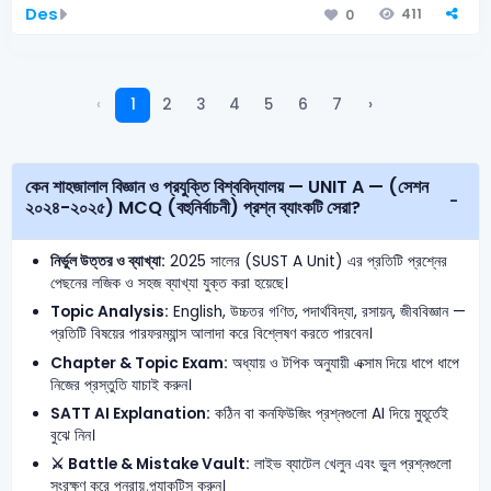
Des
411
0
‹
1
2
3
4
5
6
7
›
কেন শাহজালাল বিজ্ঞান ও প্রযুক্তি বিশ্ববিদ্যালয় — UNIT A — (সেশন
২০২৪-২০২৫) MCQ (বহুনির্বাচনী) প্রশ্ন ব্যাংকটি সেরা?
নির্ভুল উত্তর ও ব্যাখ্যা:
2025 সালের (SUST A Unit) এর প্রতিটি প্রশ্নের
পেছনের লজিক ও সহজ ব্যাখ্যা যুক্ত করা হয়েছে।
Topic Analysis:
English, উচ্চতর গণিত, পদার্থবিদ্যা, রসায়ন, জীববিজ্ঞান —
প্রতিটি বিষয়ের পারফরম্যান্স আলাদা করে বিশ্লেষণ করতে পারবেন।
Chapter & Topic Exam:
অধ্যায় ও টপিক অনুযায়ী এক্সাম দিয়ে ধাপে ধাপে
নিজের প্রস্তুতি যাচাই করুন।
SATT AI Explanation:
কঠিন বা কনফিউজিং প্রশ্নগুলো AI দিয়ে মুহূর্তেই
বুঝে নিন।
⚔️ Battle & Mistake Vault:
লাইভ ব্যাটেল খেলুন এবং ভুল প্রশ্নগুলো
সংরক্ষণ করে পুনরায় প্র্যাকটিস করুন।