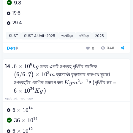
9.8
19.6
29.4
SUST
SUST A Unit-2025
পদার্থবিদ্যা
গতিবিদ্যা
2025
Des
348
0
6
×
10
6
k
g
6
14 .
6
×
10
ভরের একটি উপগ্রহ পৃথিবীর চারদিকে
k
g
(
6
/
6
.
7
)
×
10
3
m
3
6
/
6
.
7
×
10
(
)
ব্যাসার্ধের বৃত্তাকার কক্ষপথে ঘুরছে।
m
K
g
m
2
s
-
1
2
−
1
উপগ্রহটির কৌণিক ভরবেগ কত
? (পৃথিবীর ভর =
K
g
m
s
6
×
10
24
K
g
24
6
×
10
)
K
g
Updated: 1 year ago
6
×
10
14
14
6
×
10
36
×
10
14
14
36
×
10
6
×
10
12
12
6
×
10