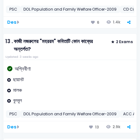
PSC
DOL Population and Family Welfare Officer-2009
CD Ciphe
Des
1.4k
6
13 .
কাজী নজরুলের "মহররম" কবিতাটি কোন কাব্যের
2 Exams
অন্তর্গত?
Updated: 3 weeks ago
অগ্নিবীণা
ছায়ানট
মালঞ্চ
বুলবুল
PSC
DOL Population and Family Welfare Officer-2009
ACC Assi
Des
2.9k
13