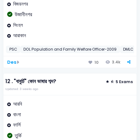
বিজয়নগর
উজানীনগর
সিংহল
আরাকান
PSC
DOL Population and Family Welfare Officer-2009
DMLC – J
Des
3.4k
10
12 .
"বাবুর্চি" কোন ভাষার শব্দ?
5 Exams
Updated: 3 weeks ago
আরবি
বাংলা
ফার্সি
তুর্কি