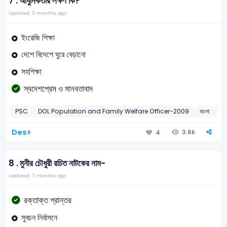
7 .
আধুনিকতার লক্ষণ কি?
Updated: 3 months ago
ইংরেজি শিক্ষা
দেশে বিদেশে ঘুরে বেড়ানো
সহশিক্ষা
স্বদেশপ্রেম ও মানবতাবাদ
PSC
DOL Population and Family Welfare Officer-2009
বাংলা
বাং
Des
3.6k
4
8 .
মুনীর চৌধুরী রচিত নাটকের নাম-
Updated: 7 months ago
রক্তাক্ত প্রান্তর
সুবচন নির্বাসনে