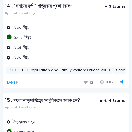
14 .
"সমাচার দর্পণ" পত্রিকার প্রকাশকাল-
3 Exams
Updated: 3 weeks ago
১৮০০ খ্রিঃ
১৮১৮ খ্রিঃ
১৮৩৫ খ্রিঃ
১৮৫০ খ্রিঃ
PSC
DOL Population and Family Welfare Officer-2009
Seconda
Des
3.8k
12
15 .
বাংলা কাব্যসাহিত্যে আধুনিকতার জনক কে?
4 Exams
Updated: 3 weeks ago
ঈশ্বরচন্দ্র গুপ্ত
মধুসূদন দত্ত