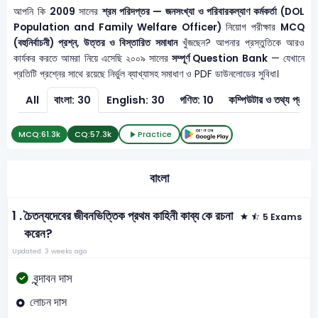
আপনি কি
2009
সালের
শ্রম পরিদপ্তর — জনসংখ্যা ও পরিবারকল্যাণ কর্মকর্তা (DOL
Population and Family Welfare Officer)
নিয়োগ পরীক্ষার
MCQ
(বহুনির্বাচনী) প্রশ্ন, উত্তর ও বিস্তারিত সমাধান
খুঁজছেন? আপনার প্রস্তুতিকে আরও
কার্যকর করতে আমরা নিয়ে এসেছি ২০০৯ সালের
সম্পূর্ণ Question Bank
— যেখানে
প্রতিটি প্রশ্নের সাথে রয়েছে নির্ভুল ব্যাখ্যাসহ সমাধাণ ও PDF ডাউনলোডের সুবিধা।
All
বাংলা: 30
English: 30
গণিত: 10
কম্পিউটার ও 
MCQ:
61.3k
CQ:
57.3k
Practice
বাংলা
1 .
চৈতন্যদেবের জীবনভিত্তিক প্রথম কাহিনী কাব্য কে রচনা
5 Exams
করেন?
Updated: 3 weeks ago
বৃন্দাবন দাস
লোচন দাস