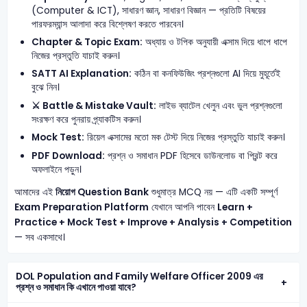
(Computer & ICT), সাধারণ জ্ঞান, সাধারণ বিজ্ঞান — প্রতিটি বিষয়ের
পারফরম্যান্স আলাদা করে বিশ্লেষণ করতে পারবেন।
Chapter & Topic Exam:
অধ্যায় ও টপিক অনুযায়ী এক্সাম দিয়ে ধাপে ধাপে
নিজের প্রস্তুতি যাচাই করুন।
SATT AI Explanation:
কঠিন বা কনফিউজিং প্রশ্নগুলো AI দিয়ে মুহূর্তেই
বুঝে নিন।
⚔️ Battle & Mistake Vault:
লাইভ ব্যাটেল খেলুন এবং ভুল প্রশ্নগুলো
সংরক্ষণ করে পুনরায় প্র্যাকটিস করুন।
Mock Test:
রিয়েল এক্সামের মতো মক টেস্ট দিয়ে নিজের প্রস্তুতি যাচাই করুন।
PDF Download:
প্রশ্ন ও সমাধান PDF হিসেবে ডাউনলোড বা প্রিন্ট করে
অফলাইনে পড়ুন।
আমাদের এই
নিয়োগ Question Bank
শুধুমাত্র MCQ নয় — এটি একটি সম্পূর্ণ
Exam Preparation Platform
যেখানে আপনি পাবেন
Learn +
Practice + Mock Test + Improve + Analysis + Competition
— সব একসাথে।
DOL Population and Family Welfare Officer 2009 এর
প্রশ্ন ও সমাধান কি এখানে পাওয়া যাবে?