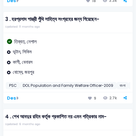
Des
3.3k
18
3 .
হরপ্রসাদ শাস্ত্রী পুঁথি সাহিত্য সংগ্রহের জন্য গিয়েছেন-
Updated: 11 months ago
তিব্বত, নেপাল
ভূটান, সিকিম
কাশী, বেনারস
বোম্বে, জয়পুর
PSC
DOL Population and Family Welfare Officer-2009
বাংলা
হরপ্
Des
2.7k
9
4 .
শেখ আবদুর রহিম কর্তৃক প্রকাশিত নয় এমন পত্রিকার নাম-
Updated: 6 months ago