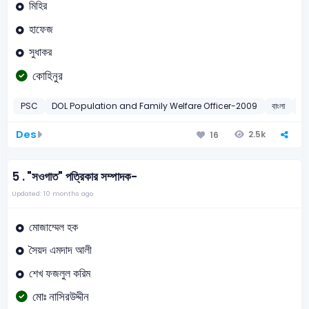
মিহির
হাফেজ
সুধাকর
কোহিনুর
PSC
DOL Population and Family Welfare Officer-2009
বাংলা
বাং
Des
2.5k
16
5 .
"সওগাত" পত্রিকার সম্পাদক-
Updated: 10 months ago
মোজাম্মেল হক
সৈয়দ এমদাদ আলী
শেখ ফজলুল করিম
মোঃ নাসিরউদ্দীন