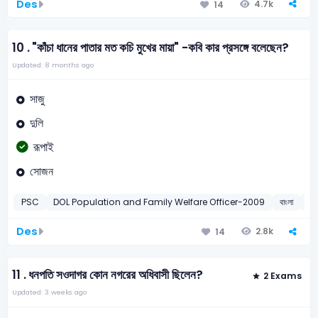
Des
4.7k
14
10 .
"কাঁচা ধানের পাতার মত কচি মুখের মায়া" -কবি কার প্রসঙ্গে বলেছেন?
Updated: 8 months ago
সাজু
দুলি
রূপাই
সোজন
PSC
DOL Population and Family Welfare Officer-2009
বাংলা
জসী
Des
2.8k
14
11 .
ধনপতি সওদাগর কোন নগরের অধিবাসী ছিলেন?
2 Exams
Updated: 3 weeks ago