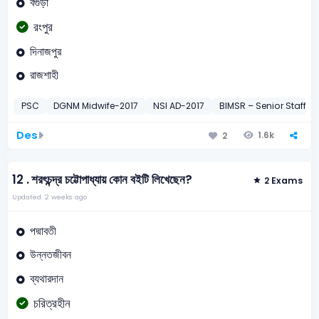
বগুড়া
রংপুর
দিনাজপুর
রাজশাহী
PSC
DGNM Midwife-2017
NSI AD-2017
BIMSR – Senior Staff N
Des
1.6k
2
12 .
শরৎচন্দ্র চট্টোপাধ্যায় কোন বইটি লিখেছেন?
2 Exams
Updated: 2 weeks ago
পদ্মাবতী
উন্নতজীবন
ব্যথারদান
চরিত্রহীন