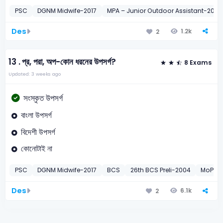
PSC
DGNM Midwife-2017
MPA – Junior Outdoor Assistant-2023
Des
1.2k
2
13 .
প্র, পরা, অপ-কোন ধরনের উপসর্গ?
8 Exams
Updated: 3 weeks ago
সংস্কৃত উপসর্গ
বাংলা উপসর্গ
বিদেশী উপসর্গ
কোনোটাই না
PSC
DGNM Midwife-2017
BCS
26th BCS Preli-2004
MoPA Ad
Des
6.1k
2