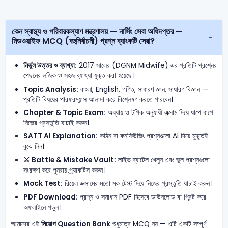
কেন স্বাস্থ্য ও পরিবারকল্যাণ মন্ত্রণালয় — নার্সিং সেবা অধিদপ্তর —
মিডওয়াইফ MCQ (বহুনির্বাচনী) প্রশ্ন ব্যাংকটি সেরা?
নির্ভুল উত্তর ও ব্যাখ্যা:
2017 সালের (DGNM Midwife) এর প্রতিটি প্রশ্নের
পেছনের লজিক ও সহজ ব্যাখ্যা যুক্ত করা হয়েছে।
Topic Analysis:
বাংলা, English, গণিত, সাধারণ জ্ঞান, সাধারণ বিজ্ঞান —
প্রতিটি বিষয়ের পারফরম্যান্স আলাদা করে বিশ্লেষণ করতে পারবেন।
Chapter & Topic Exam:
অধ্যায় ও টপিক অনুযায়ী এক্সাম দিয়ে ধাপে ধাপে
নিজের প্রস্তুতি যাচাই করুন।
SATT AI Explanation:
কঠিন বা কনফিউজিং প্রশ্নগুলো AI দিয়ে মুহূর্তেই
বুঝে নিন।
⚔️ Battle & Mistake Vault:
লাইভ ব্যাটেল খেলুন এবং ভুল প্রশ্নগুলো
সংরক্ষণ করে পুনরায় প্র্যাকটিস করুন।
Mock Test:
রিয়েল এক্সামের মতো মক টেস্ট দিয়ে নিজের প্রস্তুতি যাচাই করুন।
PDF Download:
প্রশ্ন ও সমাধান PDF হিসেবে ডাউনলোড বা প্রিন্ট করে
অফলাইনে পড়ুন।
আমাদের এই
নিয়োগ Question Bank
শুধুমাত্র MCQ নয় — এটি একটি সম্পূর্ণ