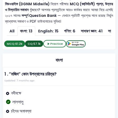
মিডওয়াইফ (DGNM Midwife)
নিয়োগ পরীক্ষার
MCQ (বহুনির্বাচনী) প্রশ্ন, উত্তর
ও বিস্তারিত সমাধান
খুঁজছেন? আপনার প্রস্তুতিকে আরও কার্যকর করতে আমরা নিয়ে এসেছি
২০১৭ সালের
সম্পূর্ণ Question Bank
— যেখানে প্রতিটি প্রশ্নের সাথে রয়েছে নির্ভুল
ব্যাখ্যাসহ সমাধাণ ও PDF ডাউনলোডের সুবিধা।
All
বাংলা: 13
English: 15
গণিত: 6
সাধারণ জ্ঞান: 41
সাধারণ 
MCQ:
61.2k
CQ:
57.1k
Practice
বাংলা
1 .
”মজিদ” কোন উপন্যাসের চরিত্র?
Updated: 7 months ago
নদীবক্ষে
লালসালু
চাঁদের অমাবস্যা