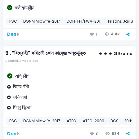
জসীমউদ্‌দীন
PSC
DGNM Midwife-2017
DGFP FPI/FWA-2011
Prisons Jail Sup
Des
4.4k
1
9 .
”বিদ্রোহী” কবিতাটি কোন কাব্যের অন্তর্ভুক্ত
21 Exams
Updated: 2 weeks ago
অগ্নিবীণা
বিষের বাঁশী
ফনিমনসা
সিন্ধু হিন্দোল
PSC
DGNM Midwife-2017
ATEO
ATEO-2009
BCS
19th BC
Des
884
0