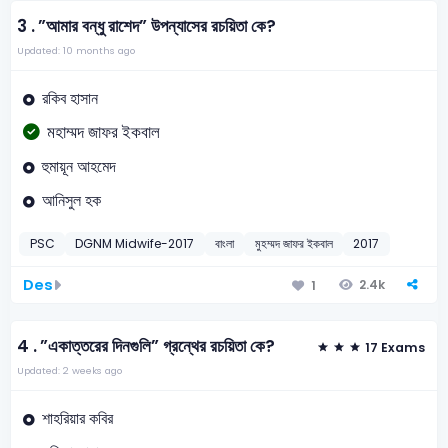
3 .
”আমার বন্ধু রাশেদ” উপন্যাসের রচয়িতা কে?
Updated: 10 months ago
রকিব হাসান
মহাম্মদ জাফর ইকবাল
হুমায়ূন আহমেদ
আনিসুল হক
PSC
DGNM Midwife-2017
বাংলা
মুহম্মদ জাফর ইকবাল
2017
Des
2.4k
1
4 .
”একাত্তরের দিনগুলি” গ্রন্থের রচয়িতা কে?
17 Exams
Updated: 2 weeks ago
শাহরিয়ার কবির