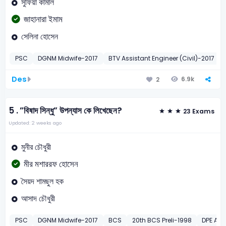
সুফিয়া কামাল
জাহানারা ইমাম
সেলিনা হোসেন
PSC
DGNM Midwife-2017
BTV Assistant Engineer (Civil)-2017
Des
6.9k
2
5 .
”বিষাদ সিন্ধু” উপন্যাস কে লিখেছেন?
23 Exams
Updated: 2 weeks ago
মুনীর চৌধুরী
মীর মশাররফ হোসেন
সৈয়দ শামছুল হক
আসাদ চৌধুরী
PSC
DGNM Midwife-2017
BCS
20th BCS Preli-1998
DPE Acc