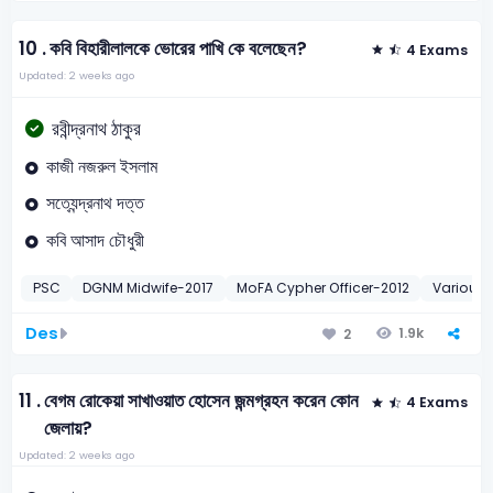
10 .
কবি বিহারীলালকে ভোরের পাখি কে বলেছেন?
4 Exams
Updated: 2 weeks ago
রবীন্দ্রনাথ ঠাকুর
কাজী নজরুল ইসলাম
সত্যেন্দ্রনাথ দত্ত
কবি আসাদ চৌধুরী
PSC
DGNM Midwife-2017
MoFA Cypher Officer-2012
Various 
Des
1.9k
2
11 .
বেগম রোকেয়া সাখাওয়াত হোসেন জন্মগ্রহন করেন কোন
4 Exams
জেলায়?
Updated: 2 weeks ago