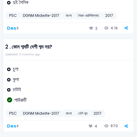
দুই সৈনিক
PSC
DGNM Midwife-2017
বাংলা
সৈয়দ ওয়ালিউল্লাহ
2017
Des
4.1k
2
2 .
কোন শব্দটি দেশী শব্দ নয়?
Updated: 11 months ago
চুলা
কুলা
চাটাই
পাউরুটি
PSC
DGNM Midwife-2017
বাংলা
দেশি শব্দ
2017
Des
970
4