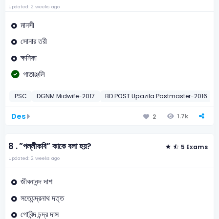
Updated: 2 weeks ago
মানসী
সোনার তরী
ক্ষনিকা
গাতাঞ্জলি
PSC
DGNM Midwife-2017
BD POST Upazila Postmaster-2016
Des
1.7k
2
8 .
”পল্লীকবি” কাকে বলা হয়?
5 Exams
Updated: 2 weeks ago
জীবনানন্দ দাশ
সত্যেন্দ্রনাথ দত্ত
গোবিন্দ চন্দ্র দাস