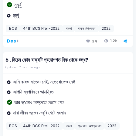
মুমূর্ষু
মূমূর্ষু
BCS
44th BCS Preli-2022
বাংলা
বানান শুদ্ধিকরণ
2022
Des
1.2k
34
5 .
নিচের কোন বাক্যটি প্রয়োগগত দিক থেকে শুদ্ধ?
Updated: 7 months ago
আমি কারও সাতেও নেই, সতেরোতেও নেই
আপনি স্বপরিবারে আমন্ত্রিত
তার ‍দু’চোখ অশ্রুতে ভেসে গেল
সারা জীবন ভূতের মজুরি খেটে মরলাম
BCS
44th BCS Preli-2022
বাংলা
প্রয়োগ-অপপ্রয়োগ
2022