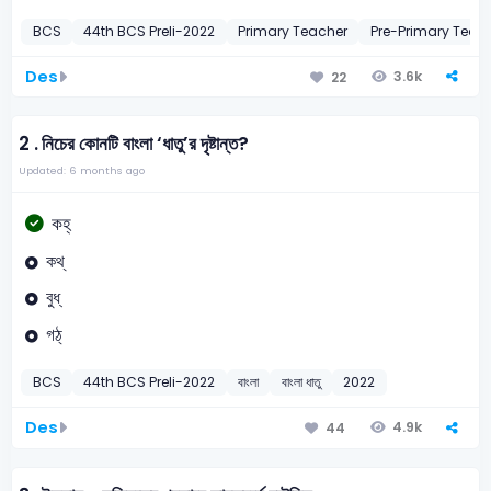
BCS
44th BCS Preli-2022
Primary Teacher
Pre-Primary Teac
Des
3.6k
22
2 .
নিচের কোনটি বাংলা ‘ধাতু’র দৃষ্টান্ত?
Updated: 6 months ago
কহ্
কথ্
বুধ্
গঠ্
BCS
44th BCS Preli-2022
বাংলা
বাংলা ধাতু
2022
Des
4.9k
44