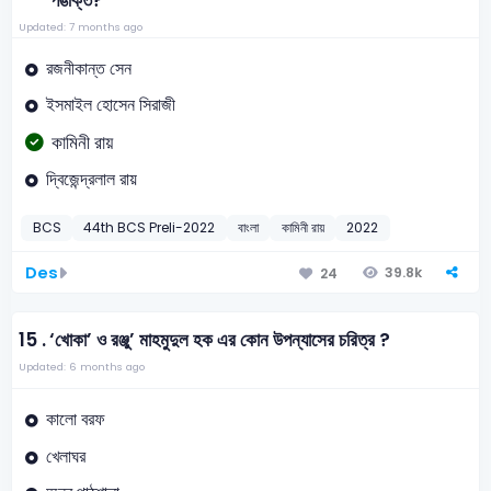
পঙক্তি?
Updated: 7 months ago
রজনীকান্ত সেন
ইসমাইল হোসেন সিরাজী
কামিনী রায়
দ্বিজেন্দ্রলাল রায়
BCS
44th BCS Preli-2022
বাংলা
কামিনী রায়
2022
Des
39.8k
24
15 .
‘খোকা’ ও রঞ্জু’ মাহমুদুল হক এর কোন উপন্যাসের চরিত্র ?
Updated: 6 months ago
কালো বরফ
খেলাঘর