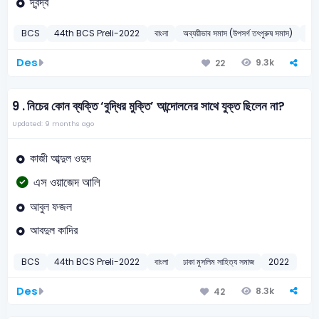
দ্বন্দ্ব
BCS
44th BCS Preli-2022
বাংলা
অব্যয়ীভাব সমাস (উপসর্গ তৎপুরুষ সমাস)
20
Des
9.3k
22
9 .
নিচের কোন ব্যক্তি ‘বুদ্ধির মুক্তি’ আন্দোলনের সাথে যুক্ত ছিলেন না?
Updated: 9 months ago
কাজী আব্দুল ওদুদ
এস ওয়াজেদ আলি
আবুল ফজল
আবদুল কাদির
BCS
44th BCS Preli-2022
বাংলা
ঢাকা মুসলিম সাহিত্য সমাজ
2022
Des
8.3k
42