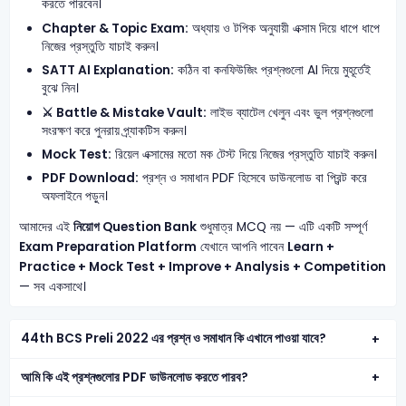
করতে পারবেন।
Chapter & Topic Exam:
অধ্যায় ও টপিক অনুযায়ী এক্সাম দিয়ে ধাপে ধাপে
নিজের প্রস্তুতি যাচাই করুন।
SATT AI Explanation:
কঠিন বা কনফিউজিং প্রশ্নগুলো AI দিয়ে মুহূর্তেই
বুঝে নিন।
⚔️ Battle & Mistake Vault:
লাইভ ব্যাটেল খেলুন এবং ভুল প্রশ্নগুলো
সংরক্ষণ করে পুনরায় প্র্যাকটিস করুন।
Mock Test:
রিয়েল এক্সামের মতো মক টেস্ট দিয়ে নিজের প্রস্তুতি যাচাই করুন।
PDF Download:
প্রশ্ন ও সমাধান PDF হিসেবে ডাউনলোড বা প্রিন্ট করে
অফলাইনে পড়ুন।
আমাদের এই
নিয়োগ Question Bank
শুধুমাত্র MCQ নয় — এটি একটি সম্পূর্ণ
Exam Preparation Platform
যেখানে আপনি পাবেন
Learn +
Practice + Mock Test + Improve + Analysis + Competition
— সব একসাথে।
44th BCS Preli 2022 এর প্রশ্ন ও সমাধান কি এখানে পাওয়া যাবে?
আমি কি এই প্রশ্নগুলোর PDF ডাউনলোড করতে পারব?