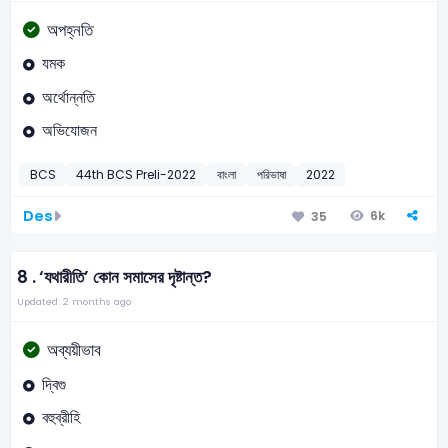
অপহ্নতি
যমক
অর্থোন্নতি
অভিযোজন
BCS
44th BCS Preli-2022
বাংলা
পরিভাষা
2022
Des
6k
35
8 .
‘যথারীতি’ কোন সমাসের দৃষ্টান্ত?
Updated: 2 months ago
অব্যয়ীভাব
দ্বিগু
বহুব্রীহি