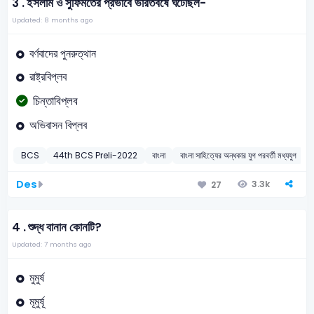
3 .
ইসলাম ও সুফিমতের প্রভাবে ভারতবর্ষে ঘটেছিল-
Updated: 8 months ago
বর্ণবাদের পুনরুত্থান
রাষ্ট্রবিপ্লব
চিন্তাবিপ্লব
অভিবাসন বিপ্লব
BCS
44th BCS Preli-2022
বাংলা
বাংলা সাহিত্যের অন্ধকার যুগ পরবর্তী মধ্যযুগ
Des
3.3k
27
4 .
শুদ্ধ বানান কোনটি?
Updated: 7 months ago
মুমুর্ষ
মূমুর্ষূ