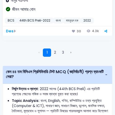
অনুর পাঠশালা
জীবন আমার বোন
BCS
44th BCS Preli-2022
বাংলা
মাহমুদুল হক
2022
Des
4.3k
30
‹
1
2
3
›
কেন ৪৪ তম বিসিএস প্রিলিমিনারি টেস্ট MCQ (বহুনির্বাচনী) প্রশ্ন ব্যাংকটি
সেরা?
নির্ভুল উত্তর ও ব্যাখ্যা:
2022 সালের (44th BCS Preli) এর প্রতিটি
প্রশ্নের পেছনের লজিক ও সহজ ব্যাখ্যা যুক্ত করা হয়েছে।
Topic Analysis:
বাংলা, English, গণিত, কম্পিউটার ও তথ্য প্রযুক্তি
(Computer & ICT), সাধারণ জ্ঞান, সাধারণ বিজ্ঞান, ভূগোল, মানসিক দক্ষতা,
নৈতিকতা, মূল্যবোধ ও সুশাসন — প্রতিটি বিষয়ের পারফরম্যান্স আলাদা করে বিশ্লেষণ