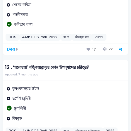
শেষের কবিতা
পল্লীসমাজ
কবিতার কথা
BCS
44th BCS Preli-2022
বাংলা
জীবনানন্দ দাশ
2022
Des
2k
17
12 .
‘মনোরমা’ বঙ্কিমচন্দ্রের কোন উপন্যাসের চরিত্র?
Updated: 7 months ago
কৃষ্ণকান্তের উইল
দুর্গেশননন্দিনী
মৃণালিনী
বিষবৃক্ষ
BCS
44th BCS Preli-2022
বাংলা
বঙ্কিমচন্দ্র চট্টোপাধ্যায়
2022