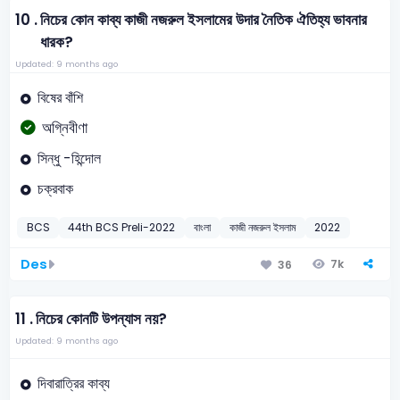
10 .
নিচের কোন কাব্য কাজী নজরুল ইসলামের উদার নৈতিক ঐতিহ্য ভাবনার
ধারক?
Updated: 9 months ago
বিষের বাঁশি
অগ্নিবীণা
সিন্ধু -হিন্দোল
চক্রবাক
BCS
44th BCS Preli-2022
বাংলা
কাজী নজরুল ইসলাম
2022
Des
7k
36
11 .
নিচের কোনটি উপন্যাস নয়?
Updated: 9 months ago
দিবারাত্রির কাব্য