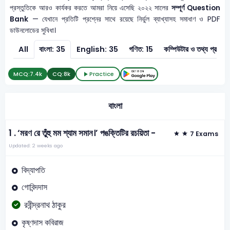
প্রস্তুতিকে আরও কার্যকর করতে আমরা নিয়ে এসেছি ২০২২ সালের
সম্পূর্ণ Question
Bank
— যেখানে প্রতিটি প্রশ্নের সাথে রয়েছে নির্ভুল ব্যাখ্যাসহ সমাধাণ ও PDF
ডাউনলোডের সুবিধা।
All
বাংলা: 35
English: 35
গণিত: 15
কম্পিউটার ও ত
MCQ:
7.4k
CQ:
8k
Practice
বাংলা
1 .
‘মরণ রে তুঁহু মম শ্যাম সমান।’ পঙক্তিটির রচয়িতা -
7 Exams
Updated: 2 weeks ago
বিদ্যাপতি
গোবিন্দদাস
রবীন্দ্রনাথ ঠাকুর
কৃষ্ণদাস কবিরাজ