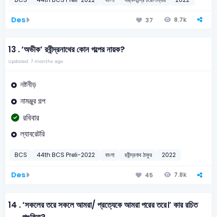
Des
8.7k
37
13 .
‘অভীক’ রবীন্দ্রনাথের কোন গল্পের নায়ক?
Updated: 7 months ago
নষ্টনীড়
নামঞ্জুর গল্প
রবিবার
ল্যাবরেটরি
BCS
44th BCS Preli-2022
বাংলা
রবীন্দ্রনাথ ঠাকুর
2022
Des
7.8k
45
14 .
‘সকলের তরে সকলে আমরা/ প্রত্যেকে আমরা পরের তরে।’ কার রচিত