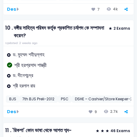
Des
4k
7
10 .
বঙ্গীয় সাহিত্য পরিষদ কর্তৃক প্রকাশিত চর্যাপদ কে সম্পাদনা
2 Exams
করেন?
Updated: 2 weeks ago
ড. মুহম্মদ শহীদুল্লাহ
শ্রী হরপ্রসাদ শাস্ত্রী
ড. দীনেশচন্দ্র
শ্রী হরলাল রায়
BJS
7th BJS Preli-2012
PSC
DSHE – Cashier/Store Keeper-202
Des
2.7k
9
11 .
'রিকশা' কোন ভাষা থেকে আগত শব্দ-
46 Exams