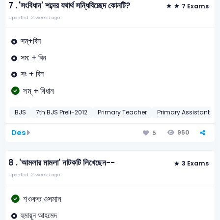
7 .
'সংবিধান' শব্দের যথার্থ সন্ধিবিচ্ছেদ কোনটি?
7 Exams
Updated: 2 weeks ago
সম্+বিন
সম: + বিন
সং + বিন
সম্ + বিধান
BJS
7th BJS Preli-2012
Primary Teacher
Primary Assistant T
Des
950
5
8 .
'আমলার মামলা' নাটকটি লিখেছেন--
3 Exams
Updated: 2 weeks ago
শওকত ওসমান
হুমায়ূন আহমেদ