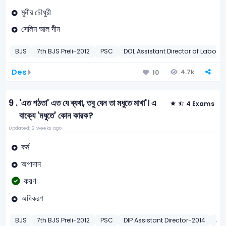
মুনীর চৌধুরী
সেলিম আল দীন
BJS
7th BJS Preli-2012
PSC
DOL Assistant Director of Labour
Des
4.7k
10
9 .
'এত শঠতা' এত যে ব্যথা, তবু যেন তা মধুতে মাখা'। এ
4 Exams
বাক্যে 'মধুতে' কোন কারক?
Updated: 2 weeks ago
কর্ম
অপাদান
করণ
অধিকরণ
BJS
7th BJS Preli-2012
PSC
DIP Assistant Director-2014
JB 