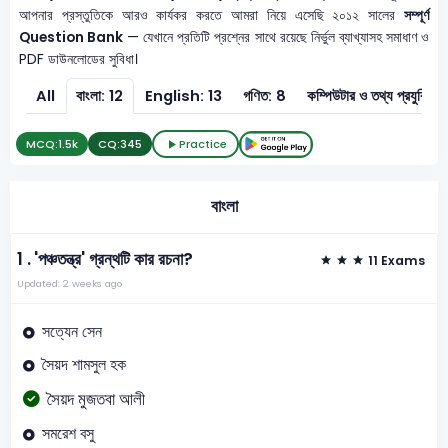
আপনার প্রস্তুতিকে আরও কার্যকর করতে আমরা নিয়ে এসেছি ২০১২ সালের
সম্পূর্ণ
Question Bank
— যেখানে প্রতিটি প্রশ্নের সাথে রয়েছে নির্ভুল ব্যাখ্যাসহ সমাধাণ ও
PDF ডাউনলোডের সুবিধা।
All
বাংলা: 12
English: 13
গণিত: 8
কম্পিউটার ও তথ্
MCQ:
1.5k
CQ:
345
Practice
বাংলা
1 .
'পঞ্চতন্ত্র' গ্রন্থটি কার রচনা?
11 Exams
Updated: 2 weeks ago
সত্যেন সেন
সৈয়দ শামসুল হক
সৈয়দ মুজতবা আলী
সমরেশ বসু