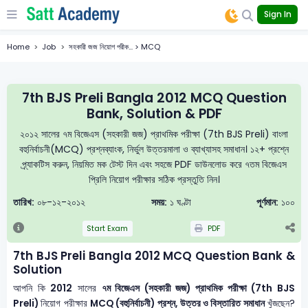
Sign In
Home
Job
সহকারী জজ নিয়োগ পরীক... > MCQ
7th BJS Preli Bangla 2012 MCQ Question
Bank, Solution & PDF
২০১২ সালের ৭ম বিজেএস (সহকারী জজ) প্রাথমিক পরীক্ষা (7th BJS Preli) বাংলা
বহুনির্বাচনী(MCQ) প্রশ্নব্যাংক, নির্ভুল উত্তরমালা ও ব্যাখ্যাসহ সমাধান। ১২+ প্রশ্নে
প্র্যাকটিস করুন, নিয়মিত মক টেস্ট দিন এবং সহজে PDF ডাউনলোড করে ৭তম বিজেএস
প্রিলি নিয়োগ পরীক্ষার সঠিক প্রস্তুতি নিন।
তারিখ:
০৮-১২-২০১২
সময়:
১ ঘণ্টা
পূর্ণমান:
১০০
Start Exam
PDF
7th BJS Preli Bangla 2012 MCQ Question Bank &
Solution
আপনি কি
2012
সালের
৭ম বিজেএস (সহকারী জজ) প্রাথমিক পরীক্ষা (7th BJS
Preli)
নিয়োগ পরীক্ষার
MCQ (বহুনির্বাচনী) প্রশ্ন, উত্তর ও বিস্তারিত সমাধান
খুঁজছেন?