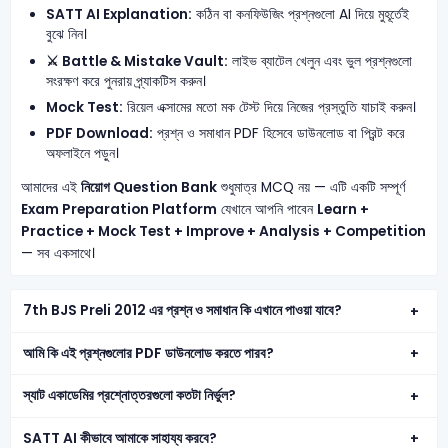
SATT AI Explanation:
কঠিন বা কনফিউজিং প্রশ্নগুলো AI দিয়ে মুহূর্তেই
বুঝে নিন।
⚔️ Battle & Mistake Vault:
লাইভ ব্যাটেল খেলুন এবং ভুল প্রশ্নগুলো
সংরক্ষণ করে পুনরায় প্র্যাকটিস করুন।
Mock Test:
রিয়েল এক্সামের মতো মক টেস্ট দিয়ে নিজের প্রস্তুতি যাচাই করুন।
PDF Download:
প্রশ্ন ও সমাধান PDF হিসেবে ডাউনলোড বা প্রিন্ট করে
অফলাইনে পড়ুন।
আমাদের এই
নিয়োগ Question Bank
শুধুমাত্র MCQ নয় — এটি একটি সম্পূর্ণ
Exam Preparation Platform
যেখানে আপনি পাবেন
Learn +
Practice + Mock Test + Improve + Analysis + Competition
— সব একসাথে।
7th BJS Preli 2012 এর প্রশ্ন ও সমাধান কি এখানে পাওয়া যাবে?
আমি কি এই প্রশ্নগুলোর PDF ডাউনলোড করতে পারব?
স্যাট একাডেমির প্রশ্নোত্তরগুলো কতটা নির্ভুল?
SATT AI কীভাবে আমাকে সাহায্য করবে?