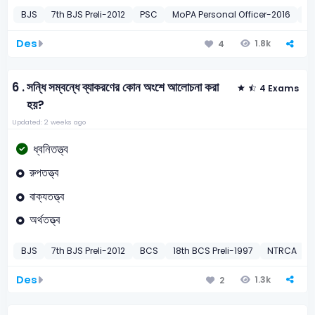
BJS
7th BJS Preli-2012
PSC
MoPA Personal Officer-2016
A
Des
1.8k
4
6 .
সন্ধি সম্বন্ধে ব্যাকরণের কোন অংশে আলোচনা করা
4 Exams
হয়?
Updated: 2 weeks ago
ধ্বনিতত্ত্ব
রুপতত্ত্ব
বাক্যতত্ত্ব
অর্থতত্ত্ব
BJS
7th BJS Preli-2012
BCS
18th BCS Preli-1997
NTRCA
Des
1.3k
2