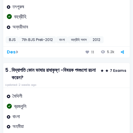
তৎপুরুষ
বহুব্রীহি
অব্যয়ীভাব
BJS
7th BJS Preli-2012
বাংলা
বহুব্রীহি সমাস
2012
Des
5.2k
11
5 .
বিদ্যাপতি কোন ভাষার রাধাকৃষ্ণ -বিষয়ক পদগুলো রচনা
7 Exams
করেন?
Updated: 2 weeks ago
মৈথিলী
ব্রজবুলি
বাংলা
অহমীয়া