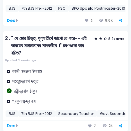
BJS
7th BJS Preli-2012
PSC
BPO Upazila Postmaster-2010
Des
8.6k
2
2 .
" হে মোর চিত্ত, পুণ্য তীর্থে জাগো রে ধারে-- এই
8 Exams
ভারতের মহামানবের সাগরতীরে ।" চরণগুলো কার
রচিত?
Updated: 2 weeks ago
কাজী নজরুল ইসলাম
সত্যেন্দ্রনাথ দত্ত
রবীন্দ্রনাথ ঠাকুর
প্রফুল্লচন্দ্র রায়
BJS
7th BJS Preli-2012
Secondary Teacher
Govt Secondary
Des
2k
7