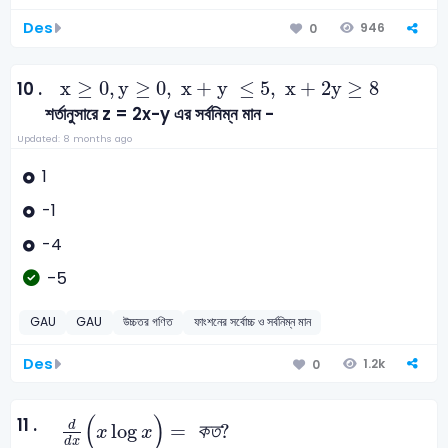
Des
946
0
x
≥
0
,
y
≥
0
,
x
+
y
≤
5
,
x
+
2
y
≥
8
x
≥
0
,
y
≥
0
,
x
+
y
≤
5
,
x
+
2
y
≥
8
10 .
শর্তানুসারে z = 2x-y এর সর্বনিম্ন মান -
Updated: 8 months ago
1
-1
-4
-5
GAU
GAU
উচ্চতর গণিত
ফাংশনের সর্বোচ্চ ও সর্বনিম্ন মান
Des
1.2k
0
d
d
x
(
x
log
x
)
=
ক
ত
?
(
)
11 .
d
log
=
ক
ত
?
x
x
d
x