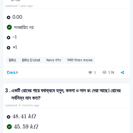
x
Updated: 1 year ago
0.00
সংজ্ঞায়িত নয়
-1
+1
BRU
BRU D Unit
উচ্চতর গণিত
লিমিট হিসাবে অন্তরজ
Des
1.1k
1
3 .
একটি রোধের গায়ে যথাক্রমে হলুদ, কমলা ও লাল রং দেয়া আছে। রোধের
সর্বনিম্ন মান কত?
Updated: 9 months ago
48
.
41
k
Ω
48
.
41
k
Ω
45
.
59
k
Ω
45
.
59
k
Ω