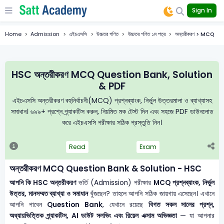
Sign In
Home
Admission
এইচএসসি
উচ্চতর গণিত
উচ্চতর গণিত ১ম পত্র
অন্তরীকরণ > MCQ
HSC অন্তরীকরণ MCQ Question Bank, Solution
& PDF
এইচএসসি অন্তরীকরণ বহুনির্বাচনী(MCQ) প্রশ্নব্যাংক, নির্ভুল উত্তরমালা ও ব্যাখ্যাসহ
সমাধান। ৬৯৯+ প্রশ্নে প্র্যাকটিস করুন, নিয়মিত মক টেস্ট দিন এবং সহজে PDF ডাউনলোড
করে এইচএসসি পরীক্ষার সঠিক প্রস্তুতি নিন।
Read
Exam
অন্তরীকরণ MCQ Question Bank & Solution - HSC
আপনি কি HSC অন্তরীকরণ
ভর্তি (Admission) পরীক্ষার
MCQ প্রশ্নব্যাংক, নির্ভুল
উত্তর, মানসম্মত ব্যাখ্যা ও সমাধান
খুঁজছেন? তাহলে আপনি সঠিক জায়গায় এসেছেন। এখানে
আপনি পাবেন
Question Bank
, যেখানে রয়েছে
বিগত সকল সালের প্রশ্ন,
অধ্যায়ভিত্তিক প্র্যাকটিস, AI ডাউট সলভিং এবং রিয়েল এক্সাম অভিজ্ঞতা
— যা আপনার