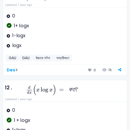
Updated: 1 year ago
0
1+ logx
1-logx
logx
GAU
GAU
উচ্চতর গণিত
অন্তরীকরণ
Des
1k
0
d
d
x
(
x
log
x
)
=
ক
ত
?
(
)
12 .
d
log
=
ক
ত
?
x
x
d
x
Updated: 1 year ago
0
1 + logx
1-logx