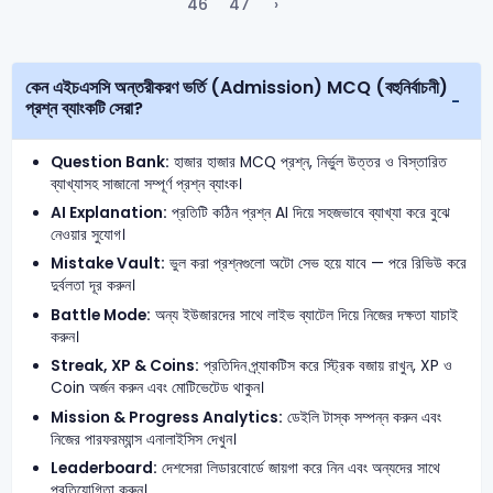
46
47
›
কেন এইচএসসি অন্তরীকরণ ভর্তি (Admission) MCQ (বহুনির্বাচনী)
প্রশ্ন ব্যাংকটি সেরা?
Question Bank:
হাজার হাজার MCQ প্রশ্ন, নির্ভুল উত্তর ও বিস্তারিত
ব্যাখ্যাসহ সাজানো সম্পূর্ণ প্রশ্ন ব্যাংক।
AI Explanation:
প্রতিটি কঠিন প্রশ্ন AI দিয়ে সহজভাবে ব্যাখ্যা করে বুঝে
নেওয়ার সুযোগ।
Mistake Vault:
ভুল করা প্রশ্নগুলো অটো সেভ হয়ে যাবে — পরে রিভিউ করে
দুর্বলতা দূর করুন।
Battle Mode:
অন্য ইউজারদের সাথে লাইভ ব্যাটেল দিয়ে নিজের দক্ষতা যাচাই
করুন।
Streak, XP & Coins:
প্রতিদিন প্র্যাকটিস করে স্ট্রিক বজায় রাখুন, XP ও
Coin অর্জন করুন এবং মোটিভেটেড থাকুন।
Mission & Progress Analytics:
ডেইলি টাস্ক সম্পন্ন করুন এবং
নিজের পারফরম্যান্স এনালাইসিস দেখুন।
Leaderboard:
দেশসেরা লিডারবোর্ডে জায়গা করে নিন এবং অন্যদের সাথে
প্রতিযোগিতা করুন।