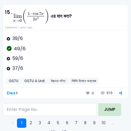
lim
x
→
0
(
1
-
cos
7
x
3
x
2
)
15 .
(
)
1
−
cos
7
x
lim
এর মান কত?
2
3
x
→
0
x
Updated: 1 year ago
39/6
49/6
59/6
37/6
GSTU
GSTU A Unit
উচ্চতর গণিত
লিমিট হিসাবে অন্তরজ
Des
819
0
JUMP
‹
1
2
3
4
5
6
7
8
9
10
...