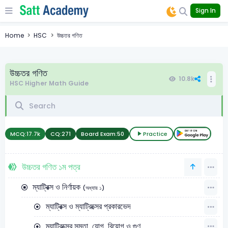
Sign In
Home
HSC
উচ্চতর গণিত
উচ্চতর গণিত
10.8k
HSC Higher Math Guide
MCQ:
17.7k
CQ:
271
Board Exam:
50
Practice
উচ্চতর গণিত ১ম পত্র
ম্যাট্রিক্স ও নির্ণায়ক
(অধ্যায় ১)
ম্যাট্রিক্স ও ম্যাট্রিক্সের প্রকারভেদ
ম্যাট্রিক্সের সমতা, যোগ, বিয়োগ ও গুণ