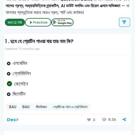
সালের প্রশ্ন, অধ্যায়ভিত্তিক প্র্যাকটিস, AI ডাউট সলভিং এবং রিয়েল এক্সাম অভিজ্ঞতা
— যা
আপনার প্রস্তুতিকে করবে আরও দ্রুত, স্মার্ট এবং কার্যকর।
MCQ:
118
Practice
1 .
দুধে যে প্রোটিন পাওয়া যায় তার নাম কি?
Updated: 9 months ago
এলবোমিন
গ্লোবিউলিন
কেসেইন
জিলেটিন
BAU
BAU
জীববিজ্ঞান
প্রোটিনের গঠন ও শ্রেণিবিভাগ
Des
8.3k
3