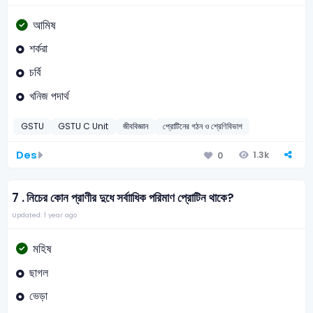
আমিষ
শর্করা
চর্বি
খনিজ পদার্থ
GSTU
GSTU C Unit
জীববিজ্ঞান
প্রোটিনের গঠন ও শ্রেণিবিভাগ
Des
1.3k
0
7 .
নিচের কোন প্রাণীর দুধে সর্বাাধিক পরিমাণ প্রোটিন থাকে?
Updated: 1 year ago
মহিষ
ছাগল
ভেড়া