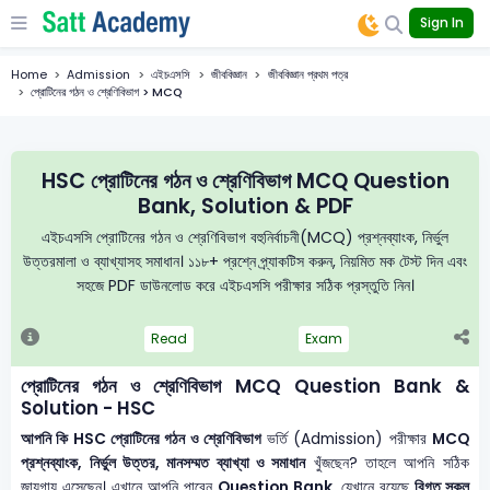
Sign In
Home
Admission
এইচএসসি
জীববিজ্ঞান
জীববিজ্ঞান প্রথম পত্র
প্রোটিনের গঠন ও শ্রেণিবিভাগ > MCQ
HSC প্রোটিনের গঠন ও শ্রেণিবিভাগ MCQ Question
Bank, Solution & PDF
এইচএসসি প্রোটিনের গঠন ও শ্রেণিবিভাগ বহুনির্বাচনী(MCQ) প্রশ্নব্যাংক, নির্ভুল
উত্তরমালা ও ব্যাখ্যাসহ সমাধান। ১১৮+ প্রশ্নে প্র্যাকটিস করুন, নিয়মিত মক টেস্ট দিন এবং
সহজে PDF ডাউনলোড করে এইচএসসি পরীক্ষার সঠিক প্রস্তুতি নিন।
Read
Exam
প্রোটিনের গঠন ও শ্রেণিবিভাগ MCQ Question Bank &
Solution - HSC
আপনি কি HSC প্রোটিনের গঠন ও শ্রেণিবিভাগ
ভর্তি (Admission) পরীক্ষার
MCQ
প্রশ্নব্যাংক, নির্ভুল উত্তর, মানসম্মত ব্যাখ্যা ও সমাধান
খুঁজছেন? তাহলে আপনি সঠিক
জায়গায় এসেছেন। এখানে আপনি পাবেন
Question Bank
, যেখানে রয়েছে
বিগত সকল