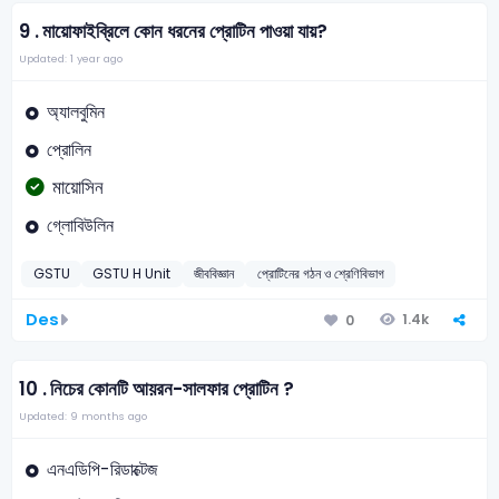
9 .
মায়োফাইব্রিলে কোন ধরনের প্রোটিন পাওয়া যায়?
Updated: 1 year ago
অ্যালবুমিন
প্রোলিন
মায়োসিন
গ্লোবিউলিন
GSTU
GSTU H Unit
জীববিজ্ঞান
প্রোটিনের গঠন ও শ্রেণিবিভাগ
Des
1.4k
0
10 .
নিচের কোনটি আয়রন-সালফার প্রোটিন ?
Updated: 9 months ago
এনএডিপি-রিডাক্টেজ