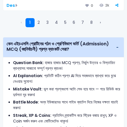
Des
2k
0
‹
1
2
3
4
5
6
7
8
›
কেন এইচএসসি প্রোটিনের গঠন ও শ্রেণিবিভাগ ভর্তি (Admission)
MCQ (বহুনির্বাচনী) প্রশ্ন ব্যাংকটি সেরা?
Question Bank:
হাজার হাজার MCQ প্রশ্ন, নির্ভুল উত্তর ও বিস্তারিত
ব্যাখ্যাসহ সাজানো সম্পূর্ণ প্রশ্ন ব্যাংক।
AI Explanation:
প্রতিটি কঠিন প্রশ্ন AI দিয়ে সহজভাবে ব্যাখ্যা করে বুঝে
নেওয়ার সুযোগ।
Mistake Vault:
ভুল করা প্রশ্নগুলো অটো সেভ হয়ে যাবে — পরে রিভিউ করে
দুর্বলতা দূর করুন।
Battle Mode:
অন্য ইউজারদের সাথে লাইভ ব্যাটেল দিয়ে নিজের দক্ষতা যাচাই
করুন।
Streak, XP & Coins:
প্রতিদিন প্র্যাকটিস করে স্ট্রিক বজায় রাখুন, XP ও
Coin অর্জন করুন এবং মোটিভেটেড থাকুন।