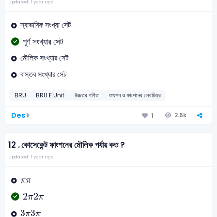
Updated: 1 year ago
স্বাভাবিক সংখ্যা সেট
পূর্ণ সংখ্যার সেট
মৌলিক সংখ্যার সেট
বাস্তব সংখ্যার সেট
BRU
BRU E Unit
উচ্চতর গণিত
ফাংশন ও ফাংশনের লেখচিত্র
Des
2.6k
1
12 .
কোসেকেন্ট ফাংশনের মৌলিক পর্যায় কত ?
Updated: 1 year ago
π
π
π
2
π
2
2
π
π
3
π
3
3
π
π