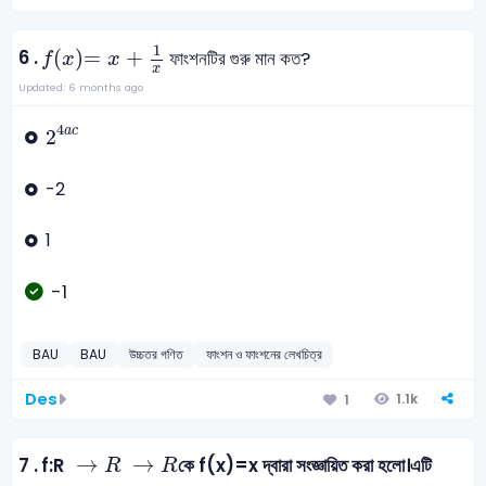
f
x
=
x
+
1
x
1
6 .
(
)
=
+
ফাংশনটির গুরু মান কত?
f
x
x
x
Updated: 6 months ago
2
4
a
c
4
a
c
2
-2
1
-1
BAU
BAU
উচ্চতর গণিত
ফাংশন ও ফাংশনের লেখচিত্র
Des
1.1k
1
→
R
→
→
7 .
f:R
কে f(x)=x দ্বারা সংজ্ঞায়িত করা হলো।এটি
R
R