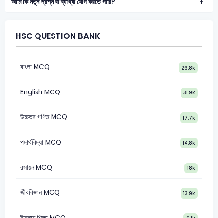
আমি কি নতুন প্রশ্ন বা ব্যাখ্যা যোগ করতে পারি?
HSC QUESTION BANK
বাংলা MCQ
26.8k
English MCQ
31.9k
উচ্চতর গণিত MCQ
17.7k
পদার্থবিদ্যা MCQ
14.8k
রসায়ন MCQ
18k
জীববিজ্ঞান MCQ
13.9k
ইসলাম শিক্ষা MCQ