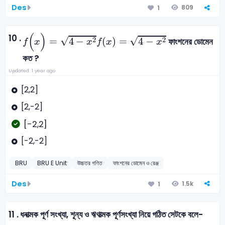
Des
809
1
f
(
x
)
=
4
-
x
2
(
)
10 .
√
√
2
2
=
4
−
(
)
=
4
−
ফাংশনের ডোমেন
f
x
x
f
x
x
কত ?
Updated: 1 year ago
[2,2]
[2,-2]
[-2,2]
[-2,-2]
BRU
BRU E Unit
উচ্চতর গণিত
ফাংশনের ডোমেন ও রেঞ্জ
Des
1.5k
1
11 .
ধনাত্মক পূর্ণ সংখ্যা, শূন্য ও ঋণাত্মক পূর্ণসংখ্যা নিয়ে গঠিত সেটকে বলে-