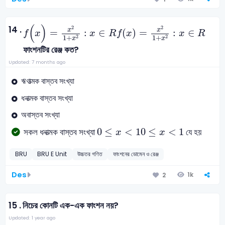
f
(
x
)
=
x
2
1
+
x
2
:
x
∈
R
(
)
14 .
2
2
x
x
=
:
∈
(
)
=
:
∈
f
x
x
R
f
x
x
R
2
2
1
+
1
+
x
x
ফাংশনটির রেঞ্জ কত?
Updated: 7 months ago
ঋণাত্মক বাস্তব সংখ্যা
ধনাত্মক বাস্তব সংখ্যা
অবাস্তব সংখ্যা
0
≤
x
<
1
0
≤
<
1
0
≤
<
1
সকল ধনাত্মক বাস্তব সংখ্যা
যে হয়
x
x
BRU
BRU E Unit
উচ্চতর গণিত
ফাংশনের ডোমেন ও রেঞ্জ
Des
1k
2
15 .
নিচের কোনটি এক-এক ফাংশন নয়?
Updated: 1 year ago