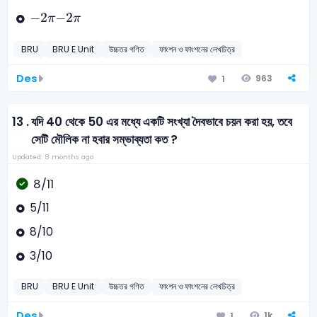
-
2
π
−
2
−
2
π
π
BRU
BRU E Unit
উচ্চতর গণিত
ফাংশন ও ফাংশনের লেখচিত্র
Des
963
1
13 .
যদি 40 থেকে 50 এর মধ্যে একটি সংখ্যা দৈবভাবে চয়ন করা হয়, তবে
সেটি মৌলিক না হবার সম্ভাব্যতা কত ?
Updated: 8 months ago
8/11
5/11
8/10
3/10
BRU
BRU E Unit
উচ্চতর গণিত
ফাংশন ও ফাংশনের লেখচিত্র
Des
1k
1