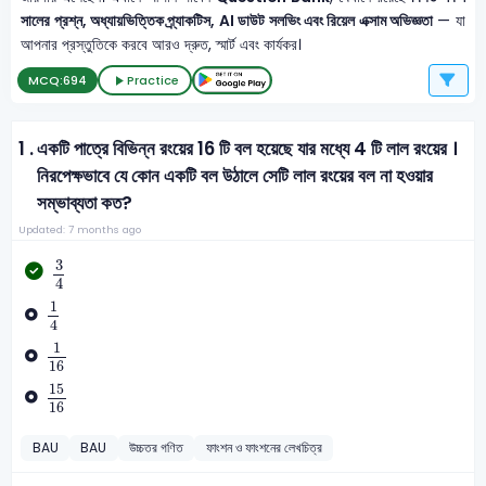
সালের প্রশ্ন, অধ্যায়ভিত্তিক প্র্যাকটিস, AI ডাউট সলভিং এবং রিয়েল এক্সাম অভিজ্ঞতা
— যা
আপনার প্রস্তুতিকে করবে আরও দ্রুত, স্মার্ট এবং কার্যকর।
MCQ:
694
Practice
1 .
একটি পাত্রে বিভিন্ন রংয়ের 16 টি বল হয়েছে যার মধ্যে 4 টি লাল রংয়ের ।
নিরপেক্ষভাবে যে কোন একটি বল উঠালে সেটি লাল রংয়ের বল না হওয়ার
সম্ভাব্যতা কত?
Updated: 7 months ago
3
4
3
4
1
4
1
4
1
16
1
16
15
16
15
16
BAU
BAU
উচ্চতর গণিত
ফাংশন ও ফাংশনের লেখচিত্র