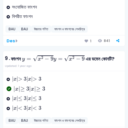
সংযোজিত ফাংশন
বিপরীত ফাংশন
BAU
BAU
উচ্চতর গণিত
ফাংশন ও ফাংশনের লেখচিত্র
Des
841
1
y
=
x
2
-
9
√
√
9 .
2
2
=
−
9
=
−
9
ফাংশন
এর ডমেন কোনটি?
y
x
y
x
Updated: 1 year ago
x
>
3
|
|
>
3
|
|
>
3
x
x
x
≥
3
|
|
≥
3
|
|
≥
3
x
x
x
≤
3
|
|
≤
3
|
|
≤
3
x
x
x
<
3
|
|
<
3
|
|
<
3
x
x
BAU
BAU
উচ্চতর গণিত
ফাংশন ও ফাংশনের লেখচিত্র