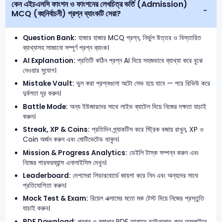
কেন এইচএসসি ফাংশন ও ফাংশনের লেখচিত্র ভর্তি (Admission)
MCQ (বহুনির্বাচনী) প্রশ্ন ব্যাংকটি সেরা?
Question Bank:
হাজার হাজার MCQ প্রশ্ন, নির্ভুল উত্তর ও বিস্তারিত
ব্যাখ্যাসহ সাজানো সম্পূর্ণ প্রশ্ন ব্যাংক।
AI Explanation:
প্রতিটি কঠিন প্রশ্ন AI দিয়ে সহজভাবে ব্যাখ্যা করে বুঝে
নেওয়ার সুযোগ।
Mistake Vault:
ভুল করা প্রশ্নগুলো অটো সেভ হয়ে যাবে — পরে রিভিউ করে
দুর্বলতা দূর করুন।
Battle Mode:
অন্য ইউজারদের সাথে লাইভ ব্যাটেল দিয়ে নিজের দক্ষতা যাচাই
করুন।
Streak, XP & Coins:
প্রতিদিন প্র্যাকটিস করে স্ট্রিক বজায় রাখুন, XP ও
Coin অর্জন করুন এবং মোটিভেটেড থাকুন।
Mission & Progress Analytics:
ডেইলি টাস্ক সম্পন্ন করুন এবং
নিজের পারফরম্যান্স এনালাইসিস দেখুন।
Leaderboard:
দেশসেরা লিডারবোর্ডে জায়গা করে নিন এবং অন্যদের সাথে
প্রতিযোগিতা করুন।
Mock Test & Exam:
রিয়েল এক্সামের মতো মক টেস্ট দিয়ে নিজের প্রস্তুতি
যাচাই করুন।
PDF Download:
প্রশ্ন ও সমাধান PDF আকারে ডাউনলোড করে অফলাইনে