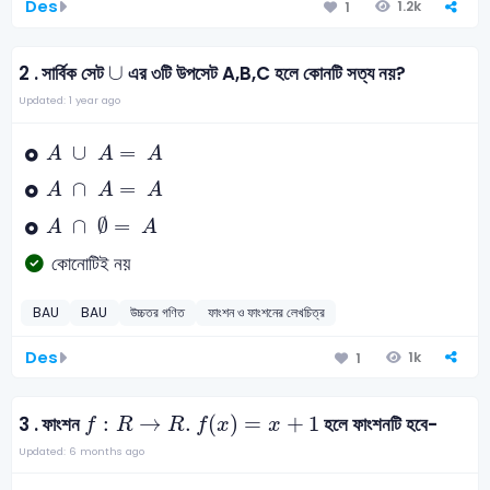
Des
1.2k
1
∪
∪
2 .
সার্বিক সেট
এর ৩টি উপসেট A,B,C হলে কোনটি সত্য নয়?
Updated: 1 year ago
A
∪
A
=
A
∪
=
A
A
A
A
∩
A
=
A
∩
=
A
A
A
A
∩
∅
=
A
∩
∅
=
A
A
কোনোটিই নয়
BAU
BAU
উচ্চতর গণিত
ফাংশন ও ফাংশনের লেখচিত্র
Des
1k
1
f
:
R
→
R
.
f
(
x
)
=
x
+
1
:
→
.
(
)
=
+
1
3 .
ফাংশন
হলে ফাংশনটি হবে-
f
R
R
f
x
x
Updated: 6 months ago