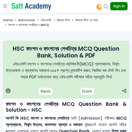
Sign In
Home
Admission
এইচএসসি
উচ্চতর গণিত
উচ্চতর গণিত ১ম পত্র
ফাংশন ও ফাংশনের লেখচিত্র > MCQ
HSC ফাংশন ও ফাংশনের লেখচিত্র MCQ Question
Bank, Solution & PDF
এইচএসসি ফাংশন ও ফাংশনের লেখচিত্র বহুনির্বাচনী(MCQ) প্রশ্নব্যাংক, নির্ভুল
উত্তরমালা ও ব্যাখ্যাসহ সমাধান। ৬৯৪+ প্রশ্নে প্র্যাকটিস করুন, নিয়মিত মক টেস্ট দিন এবং
সহজে PDF ডাউনলোড করে এইচএসসি পরীক্ষার সঠিক প্রস্তুতি নিন।
Read
Exam
ফাংশন ও ফাংশনের লেখচিত্র MCQ Question Bank &
Solution - HSC
আপনি কি HSC ফাংশন ও ফাংশনের লেখচিত্র
ভর্তি (Admission) পরীক্ষার
MCQ
প্রশ্নব্যাংক, নির্ভুল উত্তর, মানসম্মত ব্যাখ্যা ও সমাধান
খুঁজছেন? তাহলে আপনি সঠিক
জায়গায় এসেছেন। এখানে আপনি পাবেন
Question Bank
, যেখানে রয়েছে
বিগত সকল