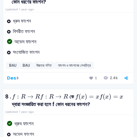
কোন ধরণের ফাংশন?
Updated: 1 year ago
ধ্রুব ফাংশন
বিপরীত ফাংশন
অভেদ ফাংশন
সংযোজিত ফাংশন
BAU
BAU
উচ্চতর গণিত
ফাংশন ও ফাংশনের লেখচিত্র
Des
2.4k
1
f
:
R
→
R
f
(
x
)
=
x
:
→
:
→
(
)
=
(
)
=
8 .
কে
f
R
R
f
R
R
f
x
x
f
x
x
দ্বারা সংজ্ঞায়িত করা হলে f কোন ধরনের ফাংশন?
Updated: 1 year ago
ধ্রুব ফাংশন
অভেদ ফাংশন