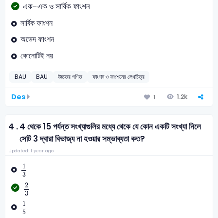
এক-এক ও সার্বিক ফাংশন
সার্বিক ফাংশন
অভেদ ফাংশন
কোনোটিই নয়
BAU
BAU
উচ্চতর গণিত
ফাংশন ও ফাংশনের লেখচিত্র
Des
1.2k
1
4 .
4 থেকে 15 পর্যন্ত সংখ্যাগুলির মধ্যে থেকে যে কোন একটি সংখ্যা নিলে
সেটি 3 দ্বারা বিভাজ্য না হওয়ার সম্ভাব্যতা কত?
Updated: 1 year ago
1
3
1
3
2
3
2
3
1
5
1
5