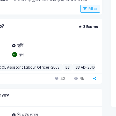
Filter
িত?
3 Exams
তুর্কি
রুশ
DOL Assistant Labour Officer-2003
BB
BB AD-2016
বাংলা
বাং
4k
42
া কে?
ডি এইচ লরেন্স