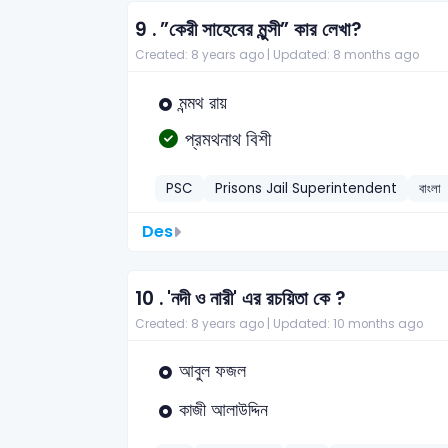
9 .
”কেরী সাহেবের মুন্সী” কার লেখা?
Created: 8 years ago |
Updated: 8 months ago
মন্মথ রায়
প্রমথনাথ বিশী
PSC
Prisons Jail Superintendent
বাংলা
Des
10 .
'নদী ও নারী' এর রচয়িতা কে ?
Created: 8 years ago |
Updated: 10 months ago
আবুল ফজল
কাজী আলাউদ্দিন