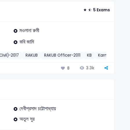
5 Exams
মওলানা রুমী
কবি জামি
ivil)-2017
RAKUB
RAKUB Officer-2011
KB
Karmasangsthan 
3.3k
8
দেবীপ্রসাদ চট্টোপাধ্যায়
অতুল সুর