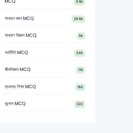
MCQ
3.9k
সাধারণ জ্ঞান MCQ
29.6k
সাধারণ বিজ্ঞান MCQ
6k
অর্থনীতি MCQ
245
জীববিজ্ঞান MCQ
119
লায় বিদেশী সাহিত্যিক ও সাহিত্যকর্ম
ব্যবসায় শিক্ষা MCQ
150
ভূগোল MCQ
222