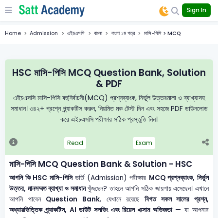
Sign In
Home
Admission
এইচএসসি
বাংলা
বাংলা ১ম পত্র
মাসি-পিসি > MCQ
HSC মাসি-পিসি MCQ Question Bank, Solution
& PDF
এইচএসসি মাসি-পিসি বহুনির্বাচনী(MCQ) প্রশ্নব্যাংক, নির্ভুল উত্তরমালা ও ব্যাখ্যাসহ
সমাধান। ৩৪২+ প্রশ্নে প্র্যাকটিস করুন, নিয়মিত মক টেস্ট দিন এবং সহজে PDF ডাউনলোড
করে এইচএসসি পরীক্ষার সঠিক প্রস্তুতি নিন।
Read
Exam
মাসি-পিসি MCQ Question Bank & Solution - HSC
আপনি কি HSC মাসি-পিসি
ভর্তি (Admission) পরীক্ষার
MCQ প্রশ্নব্যাংক, নির্ভুল
উত্তর, মানসম্মত ব্যাখ্যা ও সমাধান
খুঁজছেন? তাহলে আপনি সঠিক জায়গায় এসেছেন। এখানে
আপনি পাবেন
Question Bank
, যেখানে রয়েছে
বিগত সকল সালের প্রশ্ন,
অধ্যায়ভিত্তিক প্র্যাকটিস, AI ডাউট সলভিং এবং রিয়েল এক্সাম অভিজ্ঞতা
— যা আপনার