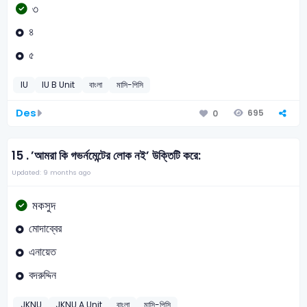
৩
৪
৫
IU
IU B Unit
বাংলা
মাসি-পিসি
Des
695
0
15 .
’আমরা কি গভর্নমেন্টের লোক নই’ উক্তিটি করে:
Updated: 9 months ago
মকসুদ
মোদাব্বের
এনায়েত
বদরুদ্দিন
JKNU
JKNU A Unit
বাংলা
মাসি-পিসি