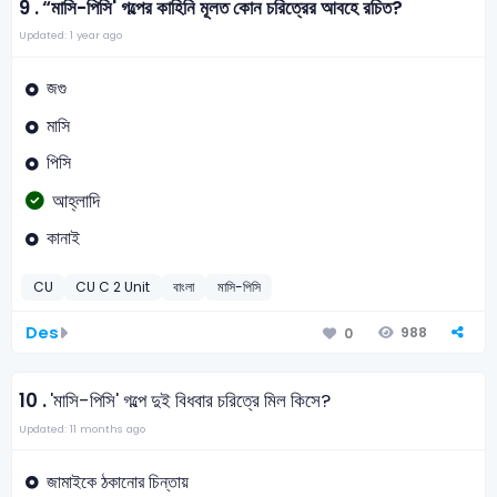
9 .
“মাসি-পিসি' গল্পের কাহিনি মূলত কোন চরিত্রের আবহে রচিত?
Updated: 1 year ago
জগু
মাসি
পিসি
আহ্লাদি
কানাই
CU
CU C 2 Unit
বাংলা
মাসি-পিসি
Des
988
0
10 .
'মাসি-পিসি' গল্পে দুই বিধবার চরিত্রে মিল কিসে?
Updated: 11 months ago
জামাইকে ঠকানোর চিন্তায়