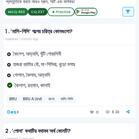
প্রস্তুতিকে করবে আরও দ্রুত, স্মার্ট এবং কার্যকর।
MCQ:
463
CQ:
237
Practice
1 .
’মাসি-পিসি’ গল্পের চরিত্র কোনগুলো?
Updated: 1 month ago
কৈলেশ, আহ্নাদি, ঘুঁটি গোয়ালিনী
হাজরা ব্যাটার বৌ, মা-পিসিরা, খুড়ো মশায়
গোপাল, কৈলাম, আহ্নাদি
কৈলাশ, রহমান, কানাই
BRU
BRU A Unit
বাংলা
মাসি-পিসি
Des
8.2k
0
2 .
’পোলা’ কথাটির যথাযথ অর্থ কোনটি?
Updated: 1 year ago