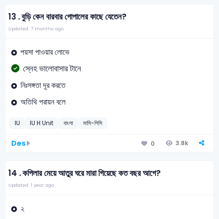
13 .
বুড়ি কেন বারবার গোপালের কাছে যেতেন?
Updated: 7 months ago
পয়সা পাওয়ার লোভে
স্নেহ ভালোবাসার টানে
নিঃসঙ্গতা দূর করতে
অতিথি পরায়ন বলে
IU
IU H Unit
বাংলা
মাসি-পিসি
Des
3.8k
0
14 .
কপিলার মেয়ে আতুর ঘরে মারা গিয়েছে কত বছর আগে?
Updated: 1 year ago
২