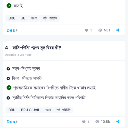
কানাই
BRU
JU
বাংলা
পাঠ-পরিচিতি
Des
581
1
4 .
’মাসি-পিসি’ গল্পের মূল বিষয় কী?
Updated: 1 year ago
সত্য-মিথ্যার দ্বন্দ্ব
বিধবা-জীবনের সংকট
পুরুষতান্ত্রিক সমাজের বিপরীতে নারীর টিকে থাকার লড়াই
স্বামীর নির্মম নির্যাতনের শিকার আহাদির করুন পরিণতি
BRU
BRU C Unit
বাংলা
পাঠ-পরিচিতি
Des
10.8k
1