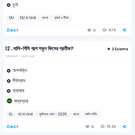
চুলা
DU
DU A Unit
বাংলা
শব্দার্থ ও টীকা
Des
974
0
12 .
মাসি-পিসি গল্পে শকুন কিসের প্রতীক?
2 Exams
Updated: 1 week ago
অপশক্তি
দীর্ঘশ্বাস
হাহাকার
মম্বন্তর
IU
IU H Unit
কুমিল্লা বোর্ড - 2025
বাংলা
মাসি-পিসি
Des
15.3k
0