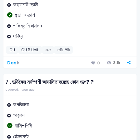
অত্যাচারী স্বামী
গুন্ডা-বদমাশ
পাকিস্তানি হানাদার
দারিদ্র
CU
CU B Unit
বাংলা
মাসি-পিসি
Des
3.1k
0
7 .
দুর্ভিক্ষের মর্মস্পর্শী আভাসিত হয়েছে কোন গল্পে? ?
Updated: 1 year ago
অপরিচাতা
আহ্বান
মাসি-পিসি
রেইনকোট