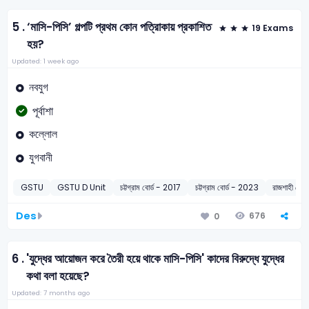
5 .
‘মাসি-পিসি’ গল্পটি প্রথম কোন পত্রিাকায় প্রকাশিত
19 Exams
হয়?
Updated: 1 week ago
নবযুগ
পূর্বাশা
কল্লোল
যুগবানী
GSTU
GSTU D Unit
চট্টগ্রাম বোর্ড - 2017
চট্টগ্রাম বোর্ড - 2023
রাজশাহী বোর
Des
676
0
6 .
'যুদ্ধের আয়োজন করে তৈরী হয়ে থাকে মাসি-পিসি' কাদের বিরুদ্ধে যুদ্ধের
কথা বলা হয়েছে?
Updated: 7 months ago