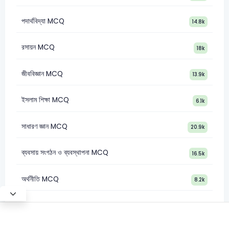
পদার্থবিদ্যা MCQ
14.8k
রসায়ন MCQ
18k
জীববিজ্ঞান MCQ
13.9k
ইসলাম শিক্ষা MCQ
6.1k
সাধারণ জ্ঞান MCQ
20.9k
ব্যবসায় সংগঠন ও ব্যবস্থাপনা MCQ
16.5k
অর্থনীতি MCQ
8.2k
Test Mode