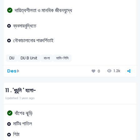
দায়িত্বশীলতা ও মানবিক জীবনযুদ্ধে
ব্যবসায়বুদ্ধিতে
নৌকাচালানোর পারদর্শিতাই
DU
DU B Unit
বাংলা
মাসি-পিসি
Des
1.2k
0
11 .
'ধুচুনি ' হলো-
Updated: 1 year ago
বাঁশের ঝুড়ি
মাটির পাতিল
পিঠা