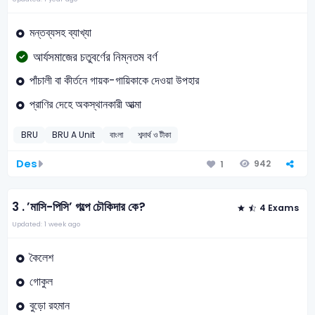
মন্তব্যসহ ব্যাখ্যা
আর্যসমাজের চতুবর্ণের নিম্নতম বর্ণ
পাঁচালী বা কীর্তনে গায়ক-গায়িকাকে দেওয়া ‍উপহার
প্রাণির দেহে অকস্থানকারী আত্মা
BRU
BRU A Unit
বাংলা
শব্দার্থ ও টীকা
Des
942
1
3 .
’মাসি-পিসি’ গল্পে চৌকিদার কে?
4 Exams
Updated: 1 week ago
কৈলেশ
গোকুল
বুড়ো রহমান