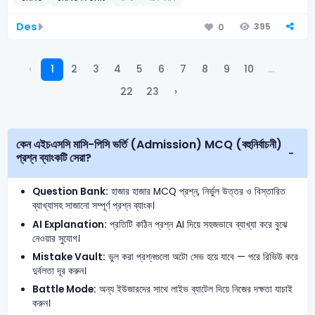
Des
395
0
‹
1
2
3
4
5
6
7
8
9
10
...
22
23
›
কেন এইচএসসি মাসি-পিসি ভর্তি (Admission) MCQ (বহুনির্বাচনী)
প্রশ্ন ব্যাংকটি সেরা?
Question Bank:
হাজার হাজার MCQ প্রশ্ন, নির্ভুল উত্তর ও বিস্তারিত
ব্যাখ্যাসহ সাজানো সম্পূর্ণ প্রশ্ন ব্যাংক।
AI Explanation:
প্রতিটি কঠিন প্রশ্ন AI দিয়ে সহজভাবে ব্যাখ্যা করে বুঝে
নেওয়ার সুযোগ।
Mistake Vault:
ভুল করা প্রশ্নগুলো অটো সেভ হয়ে যাবে — পরে রিভিউ করে
দুর্বলতা দূর করুন।
Battle Mode:
অন্য ইউজারদের সাথে লাইভ ব্যাটেল দিয়ে নিজের দক্ষতা যাচাই
করুন।