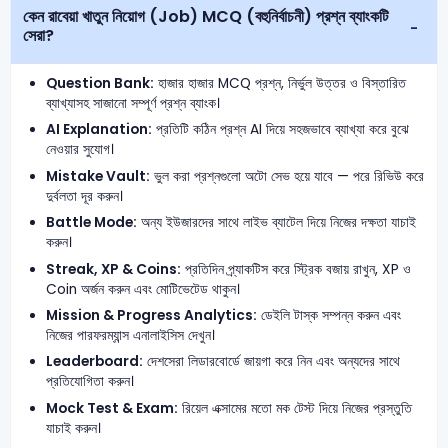
কেন রাবেয়া খাতুন নিয়োগ (Job) MCQ (বহুনির্বাচনী) প্রশ্ন ব্যাংকটি
সেরা?
Question Bank:
হাজার হাজার MCQ প্রশ্ন, নির্ভুল উত্তর ও বিস্তারিত
ব্যাখ্যাসহ সাজানো সম্পূর্ণ প্রশ্ন ব্যাংক।
AI Explanation:
প্রতিটি কঠিন প্রশ্ন AI দিয়ে সহজভাবে ব্যাখ্যা করে বুঝে
নেওয়ার সুযোগ।
Mistake Vault:
ভুল করা প্রশ্নগুলো অটো সেভ হয়ে যাবে — পরে রিভিউ করে
দুর্বলতা দূর করুন।
Battle Mode:
অন্য ইউজারদের সাথে লাইভ ব্যাটেল দিয়ে নিজের দক্ষতা যাচাই
করুন।
Streak, XP & Coins:
প্রতিদিন প্র্যাকটিস করে স্ট্রিক বজায় রাখুন, XP ও
Coin অর্জন করুন এবং মোটিভেটেড থাকুন।
Mission & Progress Analytics:
ডেইলি টাস্ক সম্পন্ন করুন এবং
নিজের পারফরম্যান্স এনালাইসিস দেখুন।
Leaderboard:
দেশসেরা লিডারবোর্ডে জায়গা করে নিন এবং অন্যদের সাথে
প্রতিযোগিতা করুন।
Mock Test & Exam:
রিয়েল এক্সামের মতো মক টেস্ট দিয়ে নিজের প্রস্তুতি
যাচাই করুন।