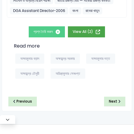
পিএসসি ও অন্যান্য নিয়োগ পরীক্ষা
জাতীয় রাজস্ব বোর্ড — সহকারী রাজস্ব কর্মকর্তা
DGA Assistant Director-2006
বাংলা
রাবেয়া খাতুন
প্রশ্ন তৈরি করুন
View All (2)
Read more
অক্ষয়কুমার বড়াল
অক্ষয়চন্দ্র সরকার
অক্ষয়কুমার দত্ত
অক্ষয়চন্দ্র চৌধুরী
অচিন্ত্যকুমার সেনগুপ্ত
Previous
Next