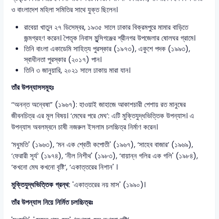
ও বাংলাদেশ মহিলা সমিতির সাথে যুক্ত ছিলেন।
রাবেয়া খাতুন ২৭ ডিসেম্বর, ১৯৩৫ সালে ঢাকার বিক্রমপুরে মামার বাড়িতে
জন্মগ্রহণ করেন। পৈতৃক নিবাস মুন্সিগঞ্জের শ্রীনগর উপজেলার ষোলঘর গ্রামে।
তিনি বাংলা একাডেমি সাহিত্য পুরস্কার (১৯৭৩), একুশে পদক (১৯৯৩),
স্বাধীনতা পুরস্কার (২০১৭) পান।
তিনি ৩ জানুয়ারি, ২০২১ সালে ঢাকায় মারা যান।
তাঁর উপন্যাসসমূহঃ
‘‘অনন্ত অন্বেষা” (১৯৬৭): হাওয়াই জাহাজে আকাশচারী পেশায় রত মানুষের
জীবনচিত্র এর মূল বিষয়। ‘মেঘের পরে মেঘ’: এটি মুক্তিযুদ্ধভিত্তিক উপন্যাস। এ
উপন্যাস অবলম্বনে চাষী নজরুল ইসলাম চলচ্চিত্র নির্মাণ করেন।
‘মধুমতি' (১৯৬৩), ‘মন এক শ্বেতী কপোতী' (১৯৬৭), ‘সাহেব বাজার’ (১৯৬৯),
‘ফেরারী সূর্য’ (১৯৭৪), ‘নীল নিশীথ' (১৯৮৩), ‘বায়ান্ন গলির এক গলি' (১৯৮৪),
‘কখনো মেঘ কখনো বৃষ্টি’, ‘একাত্তরের নিশান' ।
মুক্তিযুদ্ধভিত্তিক গ্রন্থ:
'একাত্তরের নয় মাস' (১৯৯০)।
তাঁর উপন্যাস নিয়ে নির্মিত চলচ্চিত্রঃ