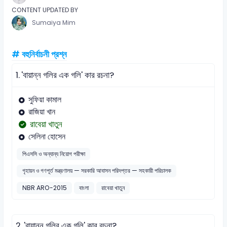
CONTENT UPDATED BY
Sumaiya Mim
# বহুনির্বাচনী প্রশ্ন
1.
'বায়ান্ন গলির এক গলি' কার রচনা?
সুফিয়া কামাল
রাজিয়া খান
রাবেয়া খাতুন
সেলিনা হোসেন
পিএসসি ও অন্যান্য নিয়োগ পরীক্ষা
গৃহায়ন ও গণপূর্ত মন্ত্রণালয় — সরকারি আবাসন পরিদপ্তর — সহকারী পরিচালক
NBR ARO-2015
বাংলা
রাবেয়া খাতুন
2.
'বায়ান্ন গলির এক গলি' কার রচনা?