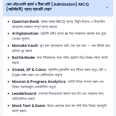
কেন এইচএসসি শব্দার্থ ও টীকা ভর্তি (Admission) MCQ
(বহুনির্বাচনী) প্রশ্ন ব্যাংকটি সেরা?
Question Bank:
হাজার হাজার MCQ প্রশ্ন, নির্ভুল উত্তর ও বিস্তারিত
ব্যাখ্যাসহ সাজানো সম্পূর্ণ প্রশ্ন ব্যাংক।
AI Explanation:
প্রতিটি কঠিন প্রশ্ন AI দিয়ে সহজভাবে ব্যাখ্যা করে বুঝে
নেওয়ার সুযোগ।
Mistake Vault:
ভুল করা প্রশ্নগুলো অটো সেভ হয়ে যাবে — পরে রিভিউ করে
দুর্বলতা দূর করুন।
Battle Mode:
অন্য ইউজারদের সাথে লাইভ ব্যাটেল দিয়ে নিজের দক্ষতা যাচাই
করুন।
Streak, XP & Coins:
প্রতিদিন প্র্যাকটিস করে স্ট্রিক বজায় রাখুন, XP ও
Coin অর্জন করুন এবং মোটিভেটেড থাকুন।
Mission & Progress Analytics:
ডেইলি টাস্ক সম্পন্ন করুন এবং
নিজের পারফরম্যান্স এনালাইসিস দেখুন।
Leaderboard:
দেশসেরা লিডারবোর্ডে জায়গা করে নিন এবং অন্যদের সাথে
প্রতিযোগিতা করুন।
Mock Test & Exam:
রিয়েল এক্সামের মতো মক টেস্ট দিয়ে নিজের প্রস্তুতি
যাচাই করুন।