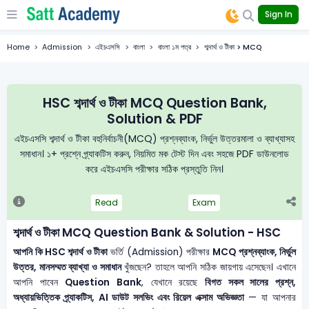
Sign In
Home
Admission
এইচএসসি
বাংলা
বাংলা ১ম পত্র
শব্দার্থ ও টীকা > MCQ
HSC শব্দার্থ ও টীকা MCQ Question Bank,
Solution & PDF
এইচএসসি শব্দার্থ ও টীকা বহুনির্বাচনী(MCQ) প্রশ্নব্যাংক, নির্ভুল উত্তরমালা ও ব্যাখ্যাসহ
সমাধান। ১+ প্রশ্নে প্র্যাকটিস করুন, নিয়মিত মক টেস্ট দিন এবং সহজে PDF ডাউনলোড
করে এইচএসসি পরীক্ষার সঠিক প্রস্তুতি নিন।
Read
Exam
শব্দার্থ ও টীকা MCQ Question Bank & Solution - HSC
আপনি কি HSC শব্দার্থ ও টীকা
ভর্তি (Admission) পরীক্ষার
MCQ প্রশ্নব্যাংক, নির্ভুল
উত্তর, মানসম্মত ব্যাখ্যা ও সমাধান
খুঁজছেন? তাহলে আপনি সঠিক জায়গায় এসেছেন। এখানে
আপনি পাবেন
Question Bank
, যেখানে রয়েছে
বিগত সকল সালের প্রশ্ন,
অধ্যায়ভিত্তিক প্র্যাকটিস, AI ডাউট সলভিং এবং রিয়েল এক্সাম অভিজ্ঞতা
— যা আপনার