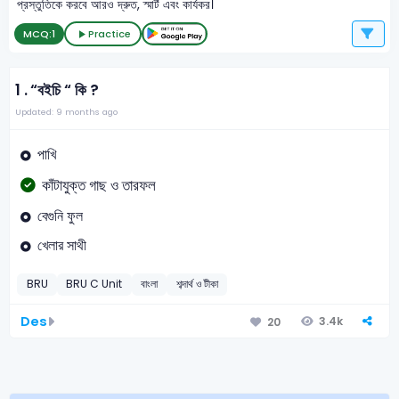
প্রস্তুতিকে করবে আরও দ্রুত, স্মার্ট এবং কার্যকর।
MCQ:
1
Practice
1 .
“বইচি “ কি ?
Updated: 9 months ago
পাখি
কাঁটাযুক্ত গাছ ও তারফল
বেগুনি ফুল
খেলার সাথী
BRU
BRU C Unit
বাংলা
শব্দার্থ ও টীকা
Des
3.4k
20