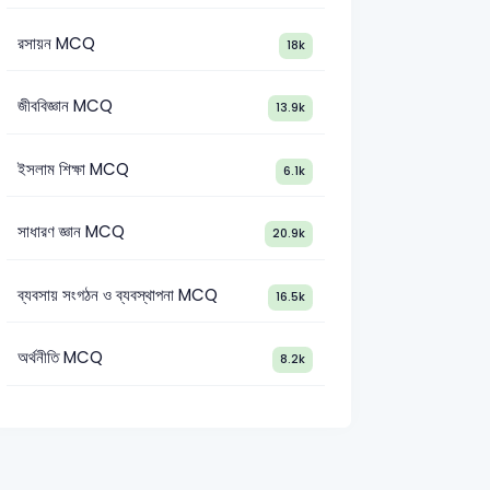
রসায়ন MCQ
18k
জীববিজ্ঞান MCQ
13.9k
ইসলাম শিক্ষা MCQ
6.1k
সাধারণ জ্ঞান MCQ
20.9k
ব্যবসায় সংগঠন ও ব্যবস্থাপনা MCQ
16.5k
অর্থনীতি MCQ
8.2k