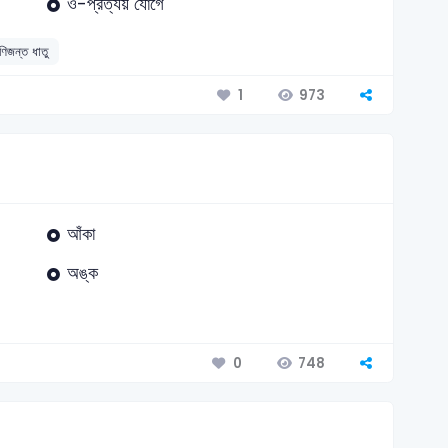
ও-প্রত্যয় যোগে
ণিজন্ত ধাতু
973
1
আঁকা
অঙ্ক
748
0