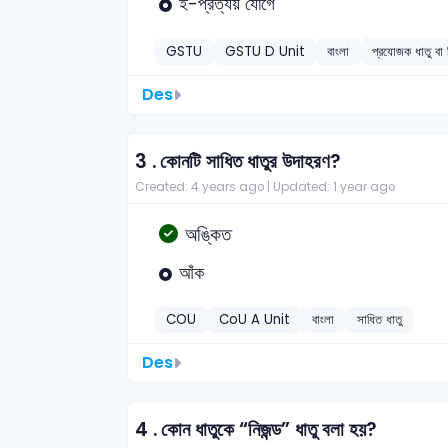
ই-প্রত্যয় যোগে
GSTU
GSTU D Unit
বাংলা
প্রযোজক ধাতু বা 
Des
3 .
কোনটি সাধিত ধাতুর উদাহরণ?
Created: 4 years ago |
Updated: 1 year ago
অঙ্কিত
আঁক
COU
CoU A Unit
বাংলা
সাধিত ধাতু
Des
4 .
কোন ধাতুকে “নিজন্ড” ধাতু বলা হয়?