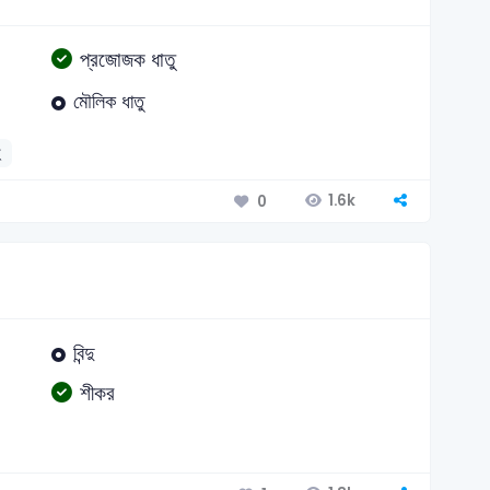
প্রজোজক ধাতু
মৌলিক ধাতু
ু
1.6k
0
বিন্দু
শীকর