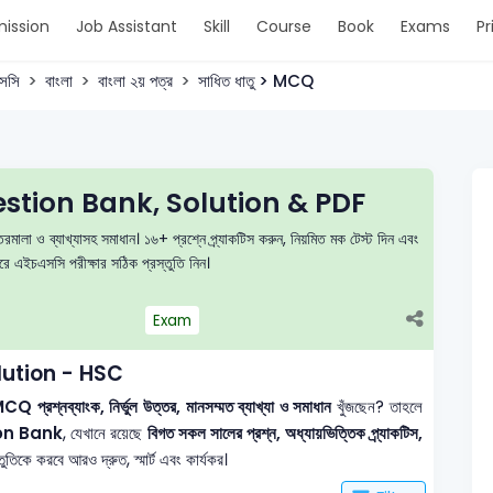
ission
Job Assistant
Skill
Course
Book
Exams
Pr
সসি
বাংলা
বাংলা ২য় পত্র
সাধিত ধাতু > MCQ
estion Bank, Solution & PDF
রমালা ও ব্যাখ্যাসহ সমাধান। ১৬+ প্রশ্নে প্র্যাকটিস করুন, নিয়মিত মক টেস্ট দিন এবং
এইচএসসি পরীক্ষার সঠিক প্রস্তুতি নিন।
Exam
lution - HSC
CQ প্রশ্নব্যাংক, নির্ভুল উত্তর, মানসম্মত ব্যাখ্যা ও সমাধান
খুঁজছেন? তাহলে
on Bank
, যেখানে রয়েছে
বিগত সকল সালের প্রশ্ন, অধ্যায়ভিত্তিক প্র্যাকটিস,
তিকে করবে আরও দ্রুত, স্মার্ট এবং কার্যকর।