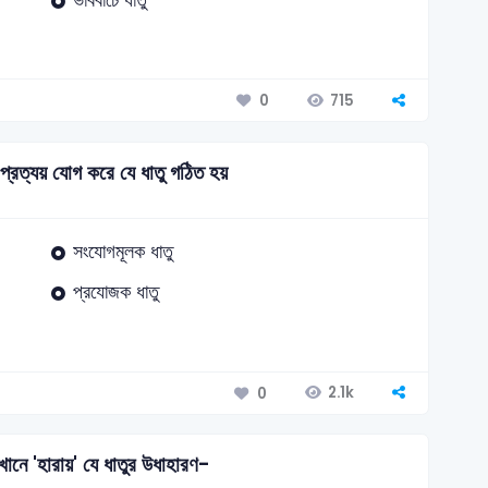
715
0
্রত্যয় যোগ করে যে ধাতু গঠিত হয়
সংযোগমূলক ধাতু
প্রযোজক ধাতু
2.1k
0
এখানে 'হারায়' যে ধাতুর উধাহারণ-