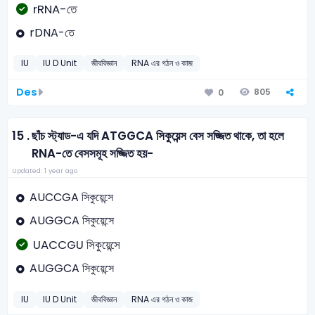
rRNA-তে
rDNA-তে
IU
IU D Unit
জীববিজ্ঞান
RNA এর গঠন ও কাজ
Des
805
0
15 .
ছাঁচ স্ট্যাড-এ যদি ATGGCA সিকুয়েন্স বেস সজ্জিত থাকে, তা হলে
RNA-তে বেসসমূহ সজ্জিত হয়-
Updated: 1 year ago
AUCCGA সিকুয়েন্সে
AUGGCA সিকুয়েন্সে
UACCGU সিকুয়েন্সে
AUGGCA সিকুয়েন্সে
IU
IU D Unit
জীববিজ্ঞান
RNA এর গঠন ও কাজ