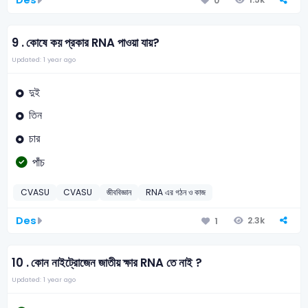
Des
0
9 .
কোষে কয় প্রকার RNA পাওয়া যায়?
Updated: 1 year ago
দুই
তিন
চার
পাঁচ
CVASU
CVASU
জীববিজ্ঞান
RNA এর গঠন ও কাজ
Des
2.3k
1
10 .
কোন নাইট্রোজেন জাতীয় ক্ষার RNA তে নাই ?
Updated: 1 year ago