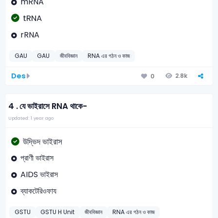
mRNA
tRNA
rRNA
GAU
GAU
জীববিজ্ঞান
RNA এর গঠন ও কাজ
Des
2.8k
0
4 .
যে ভাইরাসে RNA থাকে-
Updated: 1 year ago
উদ্ভিদ ভাইরাস
প্রাণী ভাইরাস
AIDS ভাইরাস
ব্যাকটেরিওফায
GSTU
GSTU H Unit
জীববিজ্ঞান
RNA এর গঠন ও কাজ