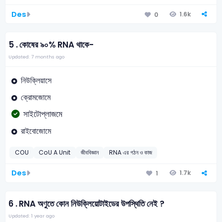
Des
1.6k
0
5 .
কোষের ৯০% RNA থাকে-
Updated: 7 months ago
নিউক্লিয়াসে
ক্রোমজোমে
সাইটোপ্লাজমে
রাইবোজোমে
COU
CoU A Unit
জীববিজ্ঞান
RNA এর গঠন ও কাজ
Des
1.7k
1
6 .
RNA অণুতে কোন নিউক্লিয়োটাইডের উপস্থিতি নেই ?
Updated: 1 year ago