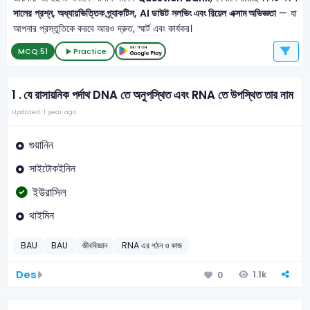
সালের প্রশ্ন, অধ্যায়ভিত্তিক প্র্যাকটিস, AI ডাউট সলভিং এবং রিয়েল এক্সাম অভিজ্ঞতা
— যা
আপনার প্রস্তুতিকে করবে আরও দ্রুত, স্মার্ট এবং কার্যকর।
MCQ:
51
Practice
1 .
যে রাসায়নিক পর্দাথ DNA তে অনুপস্থিত এবং RNA তে উপস্থিত তার নাম
Updated: 1 year ago
গুয়ানিন
সাইটোকইনিন
ইউরাসিল
থাইমিন
BAU
BAU
জীববিজ্ঞান
RNA এর গঠন ও কাজ
Des
1.1k
0