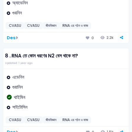
অ্যাডেনিন
গুয়নিন
CVASU
CVASU
জীববিজ্ঞান
RNA এর গঠন ও কাজ
Des
2.2k
0
8 .
RNA তে কোন ধরণের N2 বেস থাকে না?
Updated: 1 year ago
এডেনিন
গুয়ানিন
থাইমিন
সাইটোসিন
CVASU
CVASU
জীববিজ্ঞান
RNA এর গঠন ও কাজ
1.5k