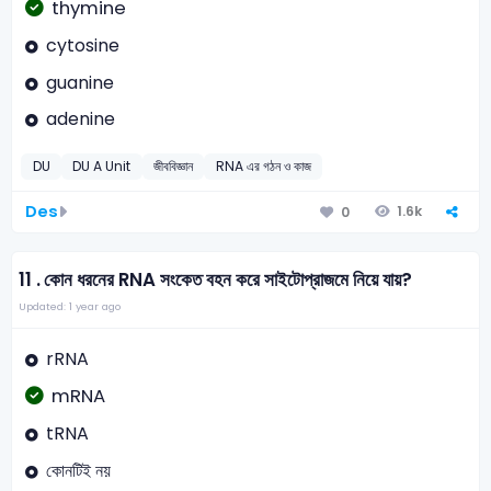
thymine
cytosine
guanine
adenine
DU
DU A Unit
জীববিজ্ঞান
RNA এর গঠন ও কাজ
Des
1.6k
0
11 .
কোন ধরনের RNA সংকেত বহন করে সাইটোপ্রাজমে নিয়ে যায়?
Updated: 1 year ago
rRNA
mRNA
tRNA
কোনটিই নয়