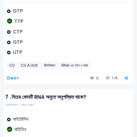
GTP
TTP
CTP
GTP
UTP
CU
CU A Unit
জীববিজ্ঞান
RNA এর গঠন ও কাজ
Des
1.1k
0
7 .
নিচের কোনটি RNA অনুতে অনুপস্থিত থাকে?
Updated: 1 year ago
সাইটোসিন
থাইনিন