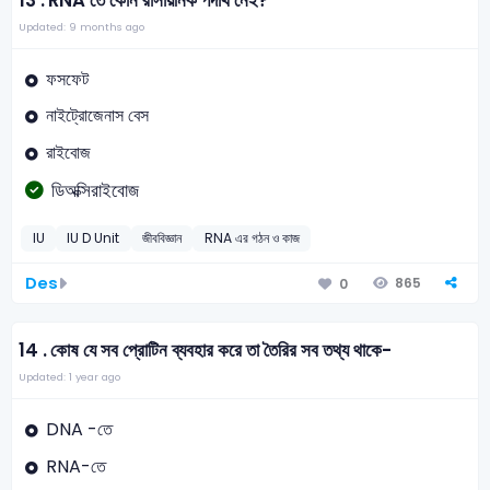
13 .
RNA তে কোন রাসায়নিক পদার্থ নেই?
Updated: 9 months ago
ফসফেট
নাইট্রোজেনাস বেস
রাইবোজ
ডিঅক্সিরাইবোজ
IU
IU D Unit
জীববিজ্ঞান
RNA এর গঠন ও কাজ
Des
865
0
14 .
কোষ যে সব প্রোটিন ব্যবহার করে তা তৈরির সব তথ্য থাকে-
Updated: 1 year ago
DNA -তে
RNA-তে