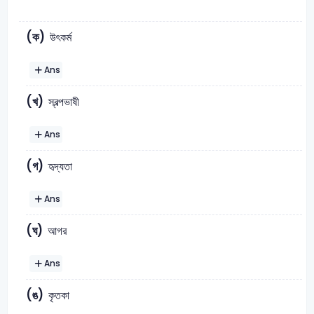
(ক)
উৎকর্ম
Ans
(খ)
স্বল্পভাষী
Ans
(গ)
হৃদ্যতা
Ans
(ঘ)
আগর
Ans
(ঙ)
কৃতকা