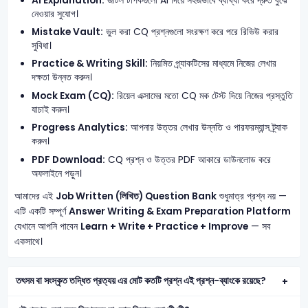
AI Explanation:
জটিল টপিকগুলো AI দিয়ে সহজভাবে ব্যাখ্যা করে দ্রুত বুঝে
নেওয়ার সুযোগ।
Mistake Vault:
ভুল করা CQ প্রশ্নগুলো সংরক্ষণ করে পরে রিভিউ করার
সুবিধা।
Practice & Writing Skill:
নিয়মিত প্র্যাকটিসের মাধ্যমে নিজের লেখার
দক্ষতা উন্নত করুন।
Mock Exam (CQ):
রিয়েল এক্সামের মতো CQ মক টেস্ট দিয়ে নিজের প্রস্তুতি
যাচাই করুন।
Progress Analytics:
আপনার উত্তর লেখার উন্নতি ও পারফরম্যান্স ট্র্যাক
করুন।
PDF Download:
CQ প্রশ্ন ও উত্তর PDF আকারে ডাউনলোড করে
অফলাইনে পড়ুন।
আমাদের এই
Job Written (লিখিত) Question Bank
শুধুমাত্র প্রশ্ন নয় —
এটি একটি সম্পূর্ণ
Answer Writing & Exam Preparation Platform
যেখানে আপনি পাবেন
Learn + Write + Practice + Improve
— সব
একসাথে।
তৎসম বা সংস্কৃত তদ্ধিত প্রত্যয় এর মোট কতটি প্রশ্ন এই প্রশ্ন-ব্যাংকে রয়েছে?