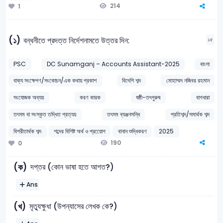
214
1
(১)
বন্ধনীতে প্রদত্ত নির্দেশনামতে উত্তর দিন:
১৫
PSC
DC Sunamganj – Accounts Assistant-2025
বাংলা
বাক্য সংক্ষেপণ/সংকোচন/এক কথায় প্রকাশ
বিদেশি শব্দ
মোহাম্মদ নজিবর রহমান
সংযোজক অব্যয়
করণ কারক
ষষ্ঠী-তৎপুরুষ
বাগধারা
তৎসম বা সংস্কৃত তদ্ধিত প্রত্যয়
তৎসম ব্যঞ্জনসন্ধি
প্রতিশব্দ/সমার্থক শব্দ
বিপরীতার্থক শব্দ
শব্দের বিশিষ্ট অর্থ ও প্রয়োেগ
বানান শুদ্ধিকরণ
2025
190
0
দপ্তর (কোন ভাষা হতে আগত?)
(ক)
Ans
মৃত্যুক্ষুধা (উপন্যাসের লেখক কে?)
(খ)