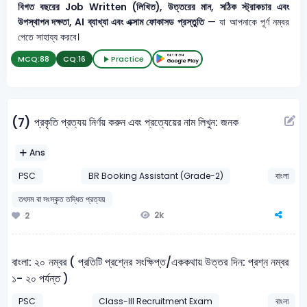
বিগত বছরের Job Written (লিখিত), উত্তরের মান, সঠিক স্ট্রাকচার এবং
উপস্থাপন দক্ষতা, AI ব্যাখ্যা এবং এক্সাম ফোকাসড প্রস্তুতি
— যা আপনাকে পূর্ণ নম্বর
পেতে সাহায্য করবে।
MCQ:
88
CQ:
16
Practice
প্রকৃতি প্রত্যয় নির্ণয় করুন এবং প্রত্যেয়ের নাম লিখুন: জনক
(7)
Ans
PSC
BR Booking Assistant (Grade-2)
বাংলা
তৎসম বা সংস্কৃত তদ্ধিত প্রত্যয়
2k
2
বাংলা: ২০ নম্বর ( প্রতিটি প্রশ্নের সংক্ষিপ্ত/এককথায় উত্তর দিন: প্রশ্ন নম্বর
১- ২০ পর্যন্ত )
PSC
Class-III Recruitment Exam
বাংলা