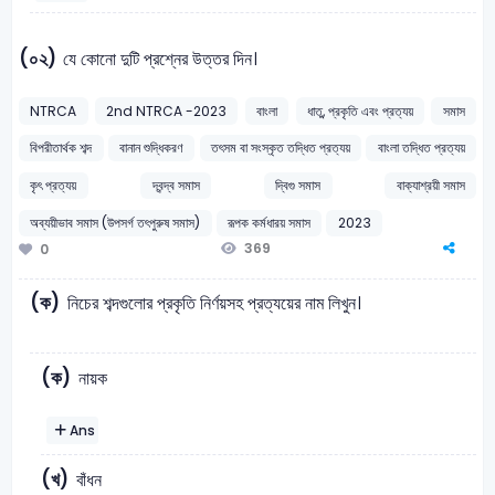
(০২)
যে কোনো দুটি প্রশ্নের উত্তর দিন।
NTRCA
2nd NTRCA -2023
বাংলা
ধাতু, প্রকৃতি এবং প্রত্যয়
সমাস
বিপরীতার্থক শব্দ
বানান শুদ্ধিকরণ
তৎসম বা সংস্কৃত তদ্ধিত প্রত্যয়
বাংলা তদ্ধিত প্রত্যয়
কৃৎ প্রত্যয়
দ্বন্দ্ব সমাস
দ্বিগু সমাস
বাক্যাশ্রয়ী সমাস
অব্যয়ীভাব সমাস (উপসর্গ তৎপুরুষ সমাস)
রূপক কর্মধারয় সমাস
2023
369
0
(ক)
নিচের শব্দগুলোর প্রকৃতি নির্ণয়সহ প্রত্যয়ের নাম লিখুন।
(ক)
নায়ক
Ans
(খ)
বাঁধন