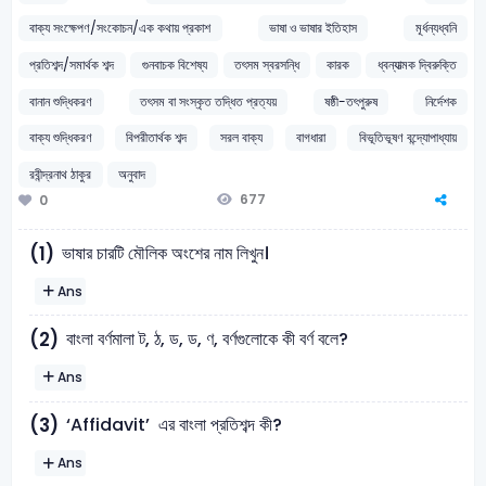
বাক্য সংক্ষেপণ/সংকোচন/এক কথায় প্রকাশ
ভাষা ও ভাষার ইতিহাস
মূর্ধন্যধ্বনি
প্রতিশব্দ/সমার্থক শব্দ
গুনবাচক বিশেষ্য
তৎসম স্বরসন্ধি
কারক
ধ্বন্যাত্মক দ্বিরুক্তি
বানান শুদ্ধিকরণ
তৎসম বা সংস্কৃত তদ্ধিত প্রত্যয়
ষষ্ঠী-তৎপুরুষ
নির্দেশক
বাক্য শুদ্ধিকরণ
বিপরীতার্থক শব্দ
সরল বাক্য
বাগধারা
বিভূতিভূষণ বন্দ্যোপাধ্যায়
রবীন্দ্রনাথ ঠাকুর
অনুবাদ
677
0
ভাষার চারটি মৌলিক অংশের নাম লিখুন।
(1)
Ans
বাংলা বর্ণমালা ট, ঠ, ড, ড, ণ, বর্ণগুলোকে কী বর্ণ বলে?
(2)
Ans
‘Affidavit’ এর বাংলা প্রতিশব্দ কী?
(3)
Ans