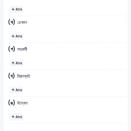
Ans
(খ)
একোন
Ans
(গ)
সহকর্মী
Ans
(ঘ)
বিরানব্বই
Ans
(ঙ)
উদ্বেল
Ans