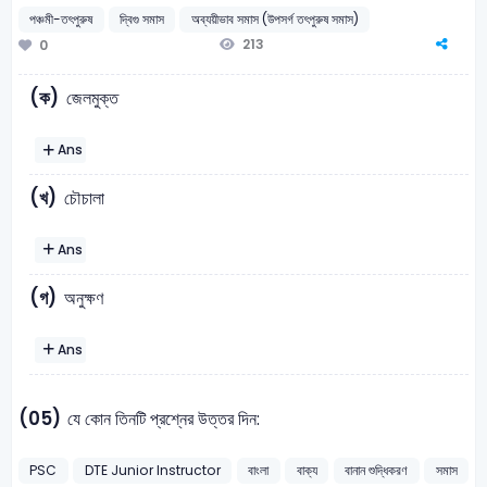
পঞ্চমী-তৎপুরুষ
দ্বিগু সমাস
অব্যয়ীভাব সমাস (উপসর্গ তৎপুরুষ সমাস)
213
0
(ক)
জেলমুক্ত
Ans
(খ)
চৌচালা
Ans
(গ)
অনুক্ষণ
Ans
(05)
যে কোন তিনটি প্রশ্নের উত্তর দিন:
PSC
DTE Junior Instructor
বাংলা
বাক্য
বানান শুদ্ধিকরণ
সমাস