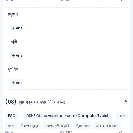
মধুমাখা
Ans
শতাব্দী
Ans
মৃগশিশু
Ans
(03)
ব্যাসবাক্য সহ সমাস নির্ণয় করুন:
5
PSC
DSHE Office Assistant-cum-Computer Typist
বাংলা
সমাস
বিকল্পর্থক দ্বন্দ্ব
মধ্যপদলোপী বহুব্রীহি
দ্বিগু সমাস
রূপক কর্মধারয় সমাস
352
0