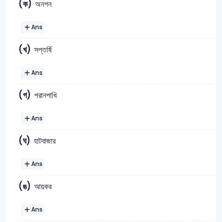
(ক)
অনশন
Ans
(খ)
সপ্তর্ষি
Ans
(গ)
পরানপাখি
Ans
(ঘ)
হাটবাজার
Ans
(ঙ)
আয়কর
Ans