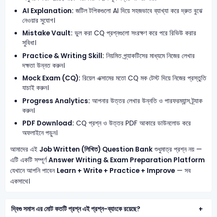
AI Explanation:
জটিল টপিকগুলো AI দিয়ে সহজভাবে ব্যাখ্যা করে দ্রুত বুঝে
নেওয়ার সুযোগ।
Mistake Vault:
ভুল করা CQ প্রশ্নগুলো সংরক্ষণ করে পরে রিভিউ করার
সুবিধা।
Practice & Writing Skill:
নিয়মিত প্র্যাকটিসের মাধ্যমে নিজের লেখার
দক্ষতা উন্নত করুন।
Mock Exam (CQ):
রিয়েল এক্সামের মতো CQ মক টেস্ট দিয়ে নিজের প্রস্তুতি
যাচাই করুন।
Progress Analytics:
আপনার উত্তর লেখার উন্নতি ও পারফরম্যান্স ট্র্যাক
করুন।
PDF Download:
CQ প্রশ্ন ও উত্তর PDF আকারে ডাউনলোড করে
অফলাইনে পড়ুন।
আমাদের এই
Job Written (লিখিত) Question Bank
শুধুমাত্র প্রশ্ন নয় —
এটি একটি সম্পূর্ণ
Answer Writing & Exam Preparation Platform
যেখানে আপনি পাবেন
Learn + Write + Practice + Improve
— সব
একসাথে।
দ্বিগু সমাস এর মোট কতটি প্রশ্ন এই প্রশ্ন-ব্যাংকে রয়েছে?