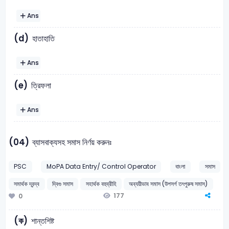
Ans
(d)
হাতাহাতি
Ans
(e)
ত্রিফলা
Ans
(04)
ব্যাসবাক্যসহ সমাস নির্ণয় করুনঃ
PSC
MoPA Data Entry/ Control Operator
বাংলা
সমাস
সমার্থক দ্বন্দ্ব
দ্বিগু সমাস
সহার্থক বহুব্রীহি
অব্যয়ীভাব সমাস (উপসর্গ তৎপুরুষ সমাস)
177
0
(ক)
শান্তশিষ্ট