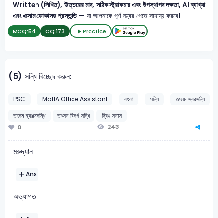
Written (লিখিত), উত্তরের মান, সঠিক স্ট্রাকচার এবং উপস্থাপন দক্ষতা, AI ব্যাখ্যা
এবং এক্সাম ফোকাসড প্রস্তুতি
— যা আপনাকে পূর্ণ নম্বর পেতে সাহায্য করবে।
MCQ:
54
CQ:
173
Practice
(5)
সন্ধি বিচ্ছেদ করুন:
PSC
MoHA Office Assistant
বাংলা
সন্ধি
তৎসম স্বরসন্ধি
তৎসম ব্যঞ্জনসন্ধি
তৎসম বিসর্গ সন্ধি
দ্বিগু সমাস
243
0
মরুদ্যান
Ans
অভ্যাগত