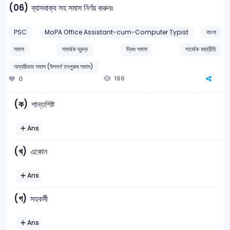
(06)
ব্যাসবাক্য সহ সমাস নির্ণয় করুনঃ
PSC
MoPA Office Assistant-cum-Computer Typist
বাংলা
সমাস
সমার্থক দ্বন্দ্ব
দ্বিগু সমাস
সহার্থক বহুব্রীহি
অব্যয়ীভাব সমাস (উপসর্গ তৎপুরুষ সমাস)
166
0
(ক)
শান্তশিষ্ট
Ans
(খ)
একোন
Ans
(গ)
সহকর্মী
Ans