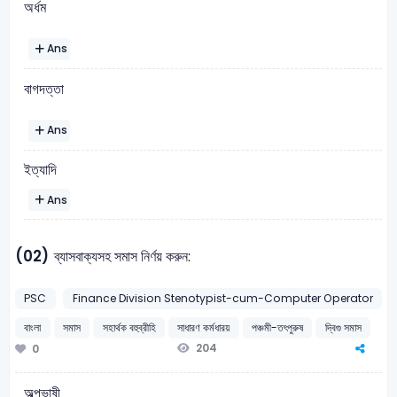
অর্ধম
Ans
বাগদত্তা
Ans
ইত্যাদি
Ans
(02)
ব্যাসবাক্যসহ সমাস নির্ণয় করুন:
PSC
Finance Division Stenotypist-cum-Computer Operator
বাংলা
সমাস
সহার্থক বহুব্রীহি
সাধারণ কর্মধারয়
পঞ্চমী-তৎপুরুষ
দ্বিগু সমাস
204
0
অল্পভাষী