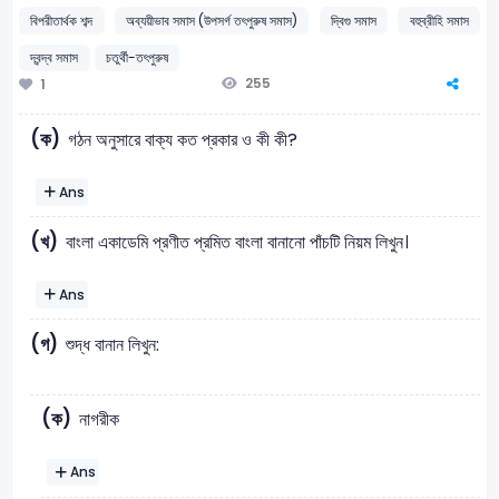
বিপরীতার্থক শব্দ
অব্যয়ীভাব সমাস (উপসর্গ তৎপুরুষ সমাস)
দ্বিগু সমাস
বহুব্রীহি সমাস
দ্বন্দ্ব সমাস
চতুর্থী-তৎপুরুষ
255
1
(ক)
গঠন অনুসারে বাক্য কত প্রকার ও কী কী?
Ans
(খ)
বাংলা একাডেমি প্রণীত প্রমিত বাংলা বানানো পাঁচটি নিয়ম লিখুন।
Ans
(গ)
শুদ্ধ বানান লিখুন:
(ক)
নাগরীক
Ans