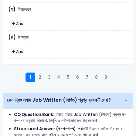
(ঘ)
বিরানব্বই
Ans
(ঙ)
উদ্বেল
Ans
‹
1
2
3
4
5
6
7
8
9
›
কেন দ্বিগু সমাস Job Written (লিখিত) প্রশ্ন ব্যাংকটি সেরা?
CQ Question Bank:
হাজার হাজার Job Written (লিখিত) প্রশ্ন ক-
খ-গ-ঘ অনুযায়ী সাজানো, নির্ভুল ও পরীক্ষাভিত্তিক উত্তরসহ।
Structured Answer (ক-খ-গ-ঘ):
প্রতিটি উত্তরে সঠিক স্ট্রাকচার
অনুসরণ করা হয়েছে যাতে পরীক্ষায় সহজে পূর্ণ নম্বর পাওয়া যায়।