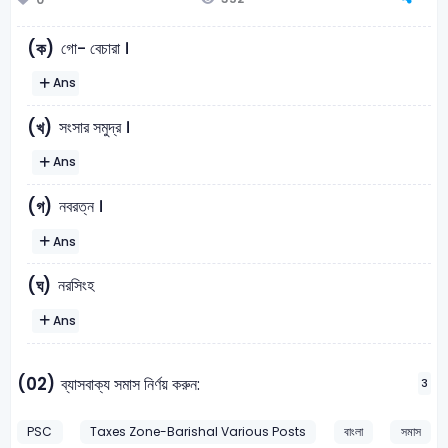
গো- বেচারা ।
(ক)
Ans
সংসার সমুদ্র ।
(খ)
Ans
নবরত্ন ।
(গ)
Ans
নরসিংহ
(ঘ)
Ans
(02)
ব্যাসবাক্য সমাস নির্ণয় করুন:
3
PSC
Taxes Zone-Barishal Various Posts
বাংলা
সমাস