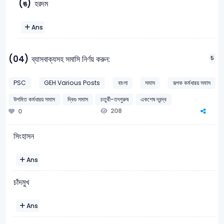
(ঙ)
হরদম
Ans
(04)
ব্যাসবাক্যসহ সমাসি নির্ণয় করুন:
5
PSC
GEH Various Posts
বাংলা
সমাস
রূপক কর্মধারয় সমাস
উপমিত কর্মধারয় সমাস
দ্বিগু সমাস
চতুর্থী-তৎপুরুষ
একশেষ দ্বন্দ্ব
208
0
সিংহাসন
Ans
চাঁদমুখ
Ans