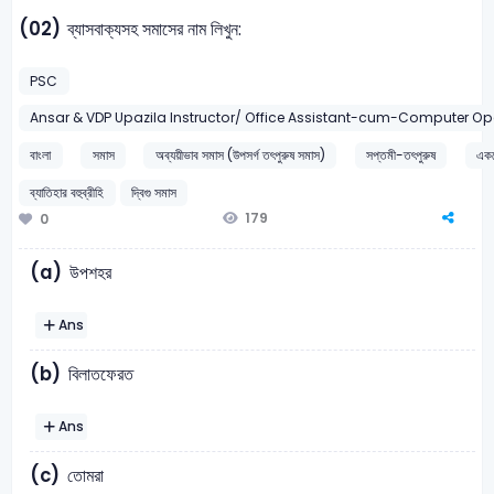
(02)
ব্যাসবাক্যসহ সমাসের নাম লিখুন:
PSC
Ansar & VDP Upazila Instructor/ Office Assistant-cum-Computer Op
বাংলা
সমাস
অব্যয়ীভাব সমাস (উপসর্গ তৎপুরুষ সমাস)
সপ্তমী-তৎপুরুষ
একশে
ব্যাতিহার বহুব্রীহি
দ্বিগু সমাস
179
0
(a)
উপশহর
Ans
(b)
বিলাতফেরত
Ans
(c)
তোমরা