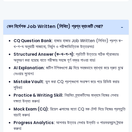
কেন নির্দেশক Job Written (লিখিত) প্রশ্ন ব্যাংকটি সেরা?
CQ Question Bank:
হাজার হাজার Job Written (লিখিত) প্রশ্ন ক-
খ-গ-ঘ অনুযায়ী সাজানো, নির্ভুল ও পরীক্ষাভিত্তিক উত্তরসহ।
Structured Answer (ক-খ-গ-ঘ):
প্রতিটি উত্তরে সঠিক স্ট্রাকচার
অনুসরণ করা হয়েছে যাতে পরীক্ষায় সহজে পূর্ণ নম্বর পাওয়া যায়।
AI Explanation:
জটিল টপিকগুলো AI দিয়ে সহজভাবে ব্যাখ্যা করে দ্রুত বুঝে
নেওয়ার সুযোগ।
Mistake Vault:
ভুল করা CQ প্রশ্নগুলো সংরক্ষণ করে পরে রিভিউ করার
সুবিধা।
Practice & Writing Skill:
নিয়মিত প্র্যাকটিসের মাধ্যমে নিজের লেখার
দক্ষতা উন্নত করুন।
Mock Exam (CQ):
রিয়েল এক্সামের মতো CQ মক টেস্ট দিয়ে নিজের প্রস্তুতি
যাচাই করুন।
Progress Analytics:
আপনার উত্তর লেখার উন্নতি ও পারফরম্যান্স ট্র্যাক
করুন।