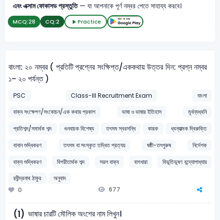
এবং এক্সাম ফোকাসড প্রস্তুতি
— যা আপনাকে পূর্ণ নম্বর পেতে সাহায্য করবে।
MCQ:
28
CQ:
2
Practice
বাংলা: ২০ নম্বর ( প্রতিটি প্রশ্নের সংক্ষিপ্ত/এককথায় উত্তর দিন: প্রশ্ন নম্বর
১- ২০ পর্যন্ত )
PSC
Class-III Recruitment Exam
বাংলা
বাক্য সংক্ষেপণ/সংকোচন/এক কথায় প্রকাশ
ভাষা ও ভাষার ইতিহাস
মূর্ধন্যধ্বনি
প্রতিশব্দ/সমার্থক শব্দ
গুনবাচক বিশেষ্য
তৎসম স্বরসন্ধি
কারক
ধ্বন্যাত্মক দ্বিরুক্তি
বানান শুদ্ধিকরণ
তৎসম বা সংস্কৃত তদ্ধিত প্রত্যয়
ষষ্ঠী-তৎপুরুষ
নির্দেশক
বাক্য শুদ্ধিকরণ
বিপরীতার্থক শব্দ
সরল বাক্য
বাগধারা
বিভূতিভূষণ বন্দ্যোপাধ্যায়
রবীন্দ্রনাথ ঠাকুর
অনুবাদ
677
0
ভাষার চারটি মৌলিক অংশের নাম লিখুন।
(1)