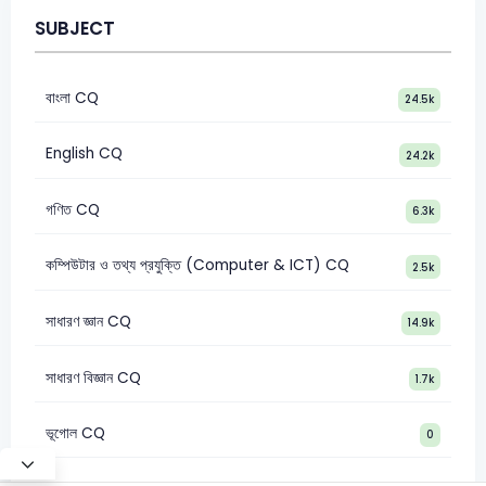
SUBJECT
বাংলা CQ
24.5k
English CQ
24.2k
গণিত CQ
6.3k
কম্পিউটার ও তথ্য প্রযুক্তি (Computer & ICT) CQ
2.5k
সাধারণ জ্ঞান CQ
14.9k
সাধারণ বিজ্ঞান CQ
1.7k
ভূগোল CQ
0