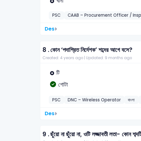
খানা
PSC
CAAB – Procurement Officer / Ins
Des
8 .
কোন ‘পদাশ্রিত নির্দেশক’ শব্দের আগে বসে?
Created: 4 years ago |
Updated: 9 months ago
টি
গোটা
PSC
DNC – Wireless Operator
বাংলা
Des
9 .
ছুঁয়ো না ছুঁয়ো না, ওটি লজ্জাবতী লতা- কোন শব্দট