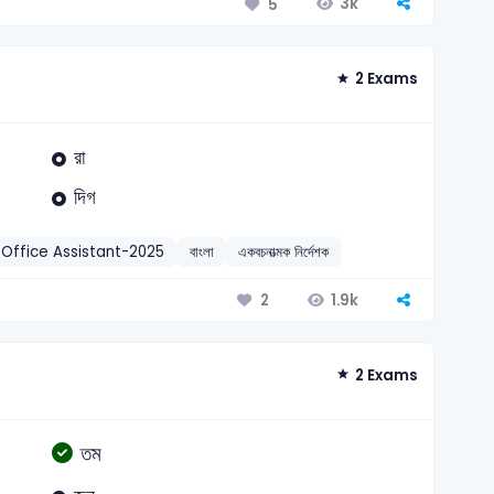
3k
5
2 Exams
রা
দিগ
 Office Assistant-2025
বাংলা
একবচনাত্মক নির্দেশক
1.9k
2
2 Exams
তম