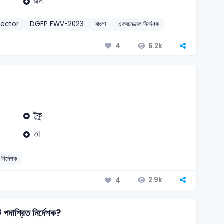
জন
pector
DGFP FWV-2023
বাংলা
একবচনাত্মক নির্দেশক
6.2k
4
টুকু
তা
নির্দেশক
2.9k
4
ি পদাশ্রিত নির্দেশক?