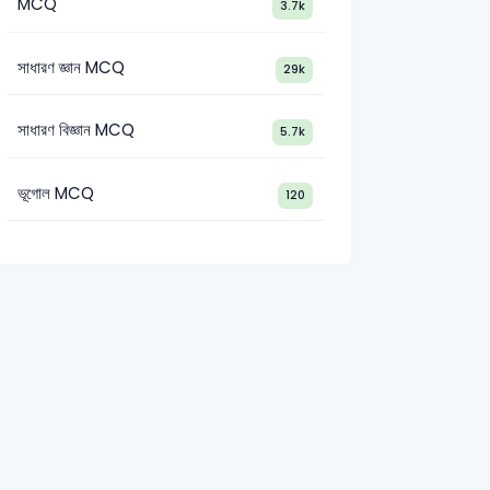
MCQ
3.7k
সাধারণ জ্ঞান MCQ
29k
সাধারণ বিজ্ঞান MCQ
5.7k
ভূগোল MCQ
120
i Bank
Rupali Senior Officer-2013
DSHE – Laboratory Assistan