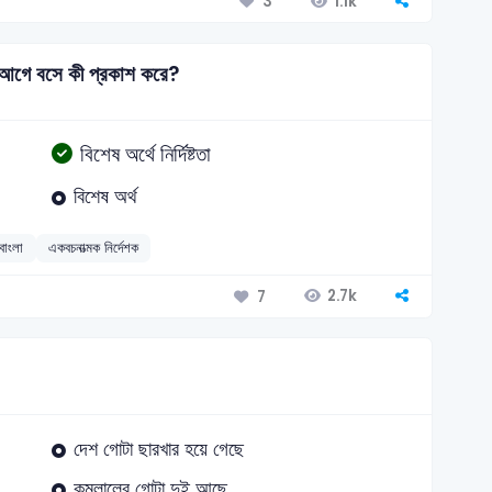
1.1k
3
 আগে বসে কী প্রকাশ করে?
বিশেষ অর্থে নির্দিষ্টতা
বিশেষ অর্থ
বাংলা
একবচনাত্মক নির্দেশক
2.7k
7
দেশ গোটা ছারখার হয়ে গেছে
কমলালেবু গোটা দুই আছে