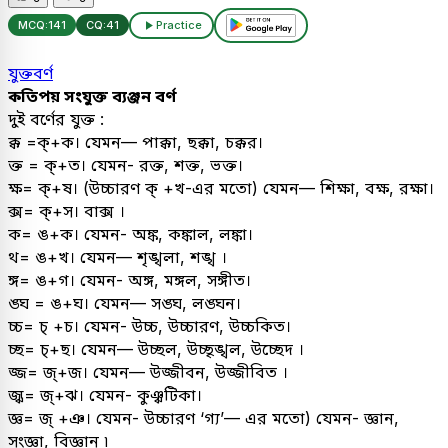
MCQ:
141
CQ:
41
Practice
যুক্তবর্ণ
কতিপয় সংযুক্ত ব্যঞ্জন বর্ণ
দুই বর্ণের যুক্ত :
ক্ক =ক্‌+ক। যেমন— পাক্কা, ছক্কা, চক্কর।
ক্ত = ক্+ত। যেমন- রক্ত, শক্ত, ভক্ত।
ক্ষ= ক্+ষ। (উচ্চারণ ক্ +খ-এর মতো) যেমন— শিক্ষা, বক্ষ, রক্ষা।
ক্স= ক্‌+স। বাক্স ।
ক= ঙ+ক। যেমন- অঙ্ক, কঙ্কাল, লঙ্কা।
থ= ঙ+খ। যেমন— শৃঙ্খলা, শঙ্খ ।
ঙ্গ= ঙ+গ। যেমন- অঙ্গ, মঙ্গল, সঙ্গীত।
ঙ্ঘ = ঙ+ঘ। যেমন— সঙ্ঘ, লঙ্ঘন।
চ্চ= চ্ +চ। যেমন- উচ্চ, উচ্চারণ, উচ্চকিত।
চ্ছ= চ্+ছ। যেমন— উচ্ছল, উচ্ছৃঙ্খল, উচ্ছেদ ।
জ্জ= জ্+জ। যেমন— উজ্জীবন, উজ্জীবিত ।
জ্ঝ= জ্+ঝ। যেমন- কুঞ্ঝটিকা।
জ্ঞ= জ্ +ঞ। যেমন- উচ্চারণ ‘গ্য’— এর মতো) যেমন- জ্ঞান,
সংজ্ঞা, বিজ্ঞান ৷