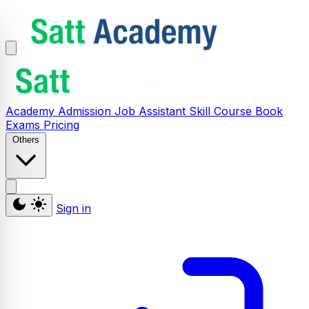
Academy
Admission
Job Assistant
Skill
Course
Book
Exams
Pricing
Others
Sign in