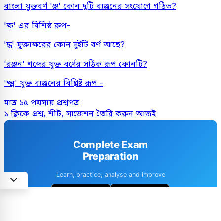
বাংলা যুক্তবর্ণ 'ঞ্জ' কোন দুটি ব্যঞ্জনের সংযোগে গঠিত?
'ক্ষ' এর বিশিষ্ঠ রুপ-
'দ্ধ' যুক্তাক্ষরের কোন দুইটি বর্ণ আছে?
'রঞ্জন' শব্দের যুক্ত বর্ণের সঠিক রূপ কোনটি?
'ক্ষ্ম' যুক্ত ব্যঞ্জনের বিশ্লিষ্ট রূপ -
মাত্র ১৫ পয়সায় প্রশ্নপত্র
১ ক্লিকে প্রশ্ন, শীট, সাজেশন তৈরি করুন আজই
Complete Exam
Preparation
Learn, practice, analyse and improve
1M+ downloads
4.6 · 8k+ Reviews