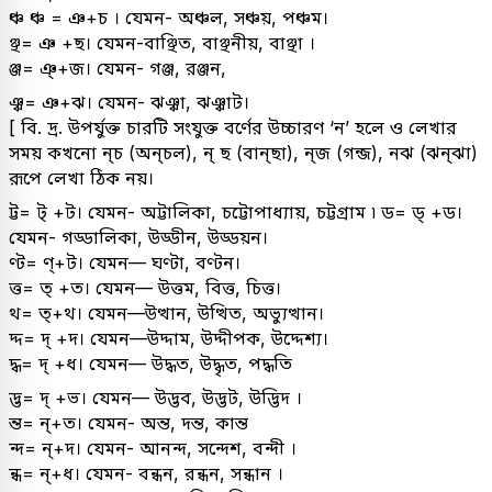
ঞ্চ ঞ্চ = ঞ+চ । যেমন- অঞ্চল, সঞ্চয়, পঞ্চম।
ঞ্ছ= ঞ +ছ। যেমন-বাঞ্ছিত, বাঞ্ছনীয়, বাঞ্ছা ।
ঞ্জ= ঞ্+জ। যেমন- গঞ্জ, রঞ্জন,
ঞ্ঝ= ঞ+ঝ। যেমন- ঝঞ্ঝা, ঝঞ্ঝাট।
[ বি. দ্র. উপর্যুক্ত চারটি সংযুক্ত বর্ণের উচ্চারণ ‘ন’ হলে ও লেখার
সময় কখনো ন্‌চ (অন্‌চল), ন্ ছ (বান্‌ছা), ন্‌জ (গন্জ), নঝ (ঝন্‌ঝা)
রূপে লেখা ঠিক নয়।
ট্ট= ট্ +ট। যেমন- অট্টালিকা, চট্টোপাধ্যায়, চট্টগ্রাম ৷ ড= ড্‌ +ড।
যেমন- গড্ডালিকা, উড্ডীন, উড্ডয়ন।
ণ্ট= ণ্+ট। যেমন— ঘণ্টা, বণ্টন।
ত্ত= ত্ +ত। যেমন— উত্তম, বিত্ত, চিত্ত।
থ= ত্+থ। যেমন—উত্থান, উত্থিত, অভ্যুত্থান।
দ্দ= দ্ +দ। যেমন—উদ্দাম, উদ্দীপক, উদ্দেশ্য।
দ্ধ= দ্ +ধ। যেমন— উদ্ধত, উদ্ধৃত, পদ্ধতি
দ্ভ= দ্ +ভ। যেমন— উদ্ভব, উদ্ভট, উদ্ভিদ ।
ন্ত= ন্+ত। যেমন- অন্ত, দন্ত, কান্ত
ন্দ= ন্+দ। যেমন- আনন্দ, সন্দেশ, বন্দী ।
ন্ধ= ন্+ধ। যেমন- বন্ধন, রন্ধন, সন্ধান ।