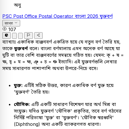
অনু
PSC
Post Office Postal Operator
বাংলা
2026
যুক্তবর্ণ
ব্যাখ্যা
107
ব্যাখ্যাঃ
একাধিক ব্যঞ্জনবর্ণ একত্রিত হয়ে যে নতুন বর্ণ তৈরি হয়,
তাকে
যুক্তবর্ণ
বলে। বাংলা বর্ণমালায় এমন অনেক বর্ণ আছে যা
দুটি বা তার বেশি ব্যঞ্জনবর্ণের সমন্বয়ে গঠিত হয়। যেমন: ক্ + ষ =
ক্ষ, হ্ + ম = হ্ম, ঞ্ + চ = ঞ্চ ইত্যাদি। এই যুক্তবর্ণগুলি লেখার
সময় সাধারণত পাশাপাশি অথবা উপরে-নিচে বসে।
যুক্ত:
এটিই সঠিক উত্তর, কারণ একাধিক বর্ণ যুক্ত হয়ে
'যুক্তবর্ণ' তৈরি হয়।
যৌগিক:
এটি একটি সাধারণ বিশেষণ যার অর্থ মিশ্র বা
সংযুক্ত। যদিও যুক্তবর্ণ 'যৌগিক' প্রকৃতির, তবে বর্ণ গঠনের
নির্দিষ্ট পরিভাষা 'যুক্ত' বা 'যুক্তবর্ণ'। 'যৌগিক স্বরধ্বনি'
(Diphthong) অন্য একটি ব্যাকরণগত ধারণা।