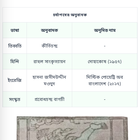
চর্যাপদের অনুবাদক
ভাষা
অনুবাদক
অনূদিত নাম
তিব্বতি
কীর্তিচন্দ্র
-
হিন্দি
রাহুল সাংকৃত্যায়ন
দোহাকোষ (১৯৫৭)
হাসনা জসীমউদ্দীন
মিস্টিক পোয়েট্রি অব
ইংরেজি
মওদুদ
বাংলাদেশ (২০১৭)
সংস্কৃত
প্রবোধচন্দ্র বাগচী
-