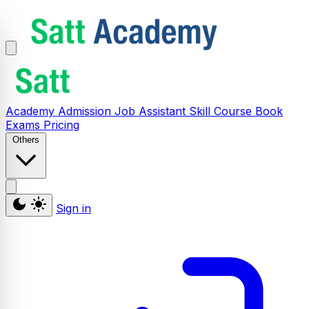
Academy
Admission
Job Assistant
Skill
Course
Book
Exams
Pricing
Others
Sign in