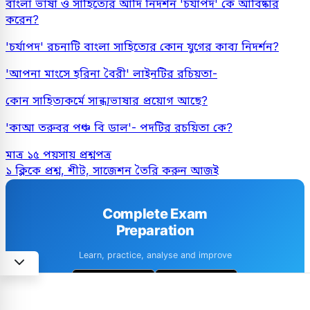
বাংলা ভাষা ও সাহিত্যের আদি নিদর্শন 'চর্যাপদ' কে আবিষ্কার
করেন?
'চর্যাপদ' রচনাটি বাংলা সাহিত্যের কোন যুগের কাব্য নিদর্শন?
'আপনা মাংসে হরিনা বৈরী' লাইনটির রচিয়তা-
কোন সাহিত্যকর্মে সান্ধ্যভাষার প্রয়োগ আছে?
'কাআ তরুবর পঞ্চ বি ডাল'- পদটির রচয়িতা কে?
মাত্র ১৫ পয়সায় প্রশ্নপত্র
১ ক্লিকে প্রশ্ন, শীট, সাজেশন তৈরি করুন আজই
Complete Exam
Preparation
Learn, practice, analyse and improve
1M+ downloads
4.6 · 8k+ Reviews