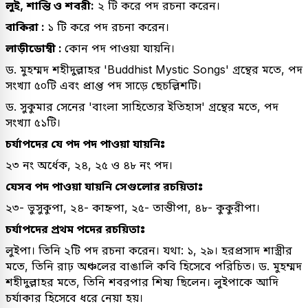
লুই, শান্তি ও শবরী:
২ টি করে পদ রচনা করেন।
বাকিরা :
১ টি করে পদ রচনা করেন।
লাড়ীডোম্বী :
কোন পদ পাওয়া যায়নি।
ড. মুহম্মদ শহীদুল্লাহর 'Buddhist Mystic Songs' গ্রন্থের মতে, পদ
সংখ্যা ৫০টি এবং প্রাপ্ত পদ সাড়ে ছেচল্লিশটি।
ড. সুকুমার সেনের 'বাংলা সাহিত্যের ইতিহাস' গ্রন্থের মতে, পদ
সংখ্যা ৫১টি।
চর্যাপদের যে পদ পদ পাওয়া যায়নিঃ
২৩ নং অর্ধেক, ২৪, ২৫ ও ৪৮ নং পদ।
যেসব পদ পাওয়া যায়নি সেগুলোর রচয়িতাঃ
২৩- ভুসুকুপা, ২৪- কাহ্নপা, ২৫- তান্তীপা, ৪৮- কুকুরীপা।
চর্যাপদের প্রথম পদের রচয়িতাঃ
লুইপা। তিনি ২টি পদ রচনা করেন। যথা: ১, ২৯। হরপ্রসাদ শাস্ত্রীর
মতে, তিনি রাঢ় অঞ্চলের বাঙালি কবি হিসেবে পরিচিত। ড. মুহম্মদ
শহীদুল্লাহর মতে, তিনি শবরপার শিষ্য ছিলেন। লুইপাকে আদি
চর্যাকার হিসেবে ধরে নেয়া হয়।