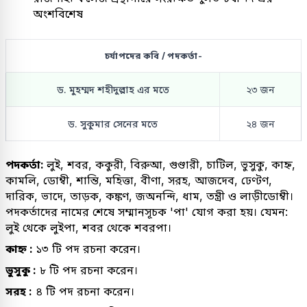
অংশবিশেষ
চর্যাপদের কবি / পদকর্তা-
ড. মুহম্মদ শহীদুল্লাহ এর মতে
২৩ জন
ড. সুকুমার সেনের মতে
২৪ জন
পদকর্তা:
লুই, শবর, ককুরী, বিরুআ, গুণ্ডারী, চাটিল, ভুসুকু, কাহ্ন,
কামলি, ডোম্বী, শান্তি, মহিত্তা, বীণা, সরহ, আজদেব, ঢেণ্টণ,
দারিক, ভাদে, তাড়ক, কঙ্কণ, জঅনন্দি, ধাম, তন্ত্রী ও লাড়ীডোম্বী।
পদকর্তাদের নামের শেষে সম্মানসূচক 'পা' যোগ করা হয়। যেমন:
লুই থেকে লুইপা, শবর থেকে শবরপা।
কাহ্ন :
১৩ টি পদ রচনা করেন।
ভুসুকু :
৮ টি পদ রচনা করেন।
সরহ :
৪ টি পদ রচনা করেন।