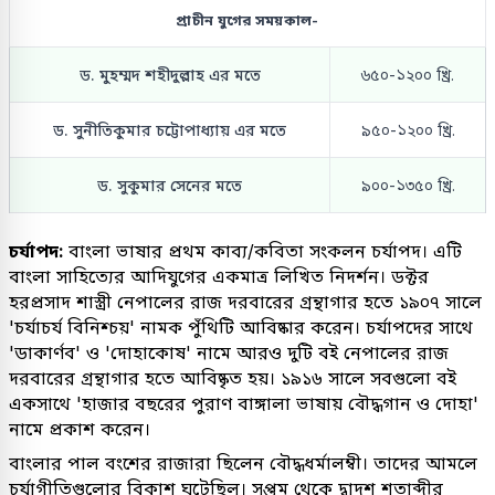
প্রাচীন যুগের সময়কাল-
ড. মুহম্মদ শহীদুল্লাহ এর মতে
৬৫০-১২০০ খ্রি.
ড. সুনীতিকুমার চট্টোপাধ্যায় এর মতে
৯৫০-১২০০ খ্রি.
ড. সুকুমার সেনের মতে
৯০০-১৩৫০ খ্রি.
চর্যাপদ:
বাংলা ভাষার প্রথম কাব্য/কবিতা সংকলন চর্যাপদ। এটি
বাংলা সাহিত্যের আদিযুগের একমাত্র লিখিত নিদর্শন। ডক্টর
হরপ্রসাদ শাস্ত্রী নেপালের রাজ দরবারের গ্রন্থাগার হতে ১৯০৭ সালে
'চর্যাচর্য বিনিশ্চয়' নামক পুঁথিটি আবিষ্কার করেন। চর্যাপদের সাথে
'ডাকার্ণব' ও 'দোহাকোষ' নামে আরও দুটি বই নেপালের রাজ
দরবারের গ্রন্থাগার হতে আবিষ্কৃত হয়। ১৯১৬ সালে সবগুলো বই
একসাথে 'হাজার বছরের পুরাণ বাঙ্গালা ভাষায় বৌদ্ধগান ও দোহা'
নামে প্রকাশ করেন।
বাংলার পাল বংশের রাজারা ছিলেন বৌদ্ধধর্মালম্বী। তাদের আমলে
চর্যাগীতিগুলোর বিকাশ ঘটেছিল। সপ্তম থেকে দ্বাদশ শতাব্দীর