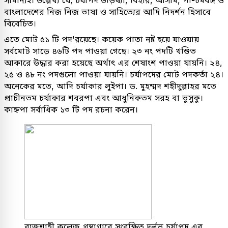
সামান্যই। উল্লেখ্য যে, চর্যাপদ উড়িষ্যা, বিহার, আসাম, পশ্চিমবঙ্গ ও
বাংলাদেশের নিজ নিজ ভাষা ও সাহিত্যের আদি নিদর্শন হিসাবে
বিবেচিত।
এতে মোট ৫১ টি পদ'রয়েছে। কয়েক পাতা নষ্ট হয়ে যাওয়ায়
সর্বমোট সাড়ে ৪৬টি পদ পাওয়া গেছে। ২৩ নং পদটি খণ্ডিত
আকারে উদ্ধার করা হয়েছে অর্থাৎ এর শেষাংশ পাওয়া যায়নি। ২৪,
২৫ ও ৪৮ নং পদগুলো পাওয়া যায়নি। চর্যাপদের মোট পদকর্তা ২৪।
অনেকের মতে, আদি চর্যাকার লুইপা। ড. মুহম্মদ শহীদুল্লাহর মতে
প্রাচীনতম চর্যাকার শবরপা এবং আধুনিকতম সরহ বা ভুসুকু।
কাহ্নপা সর্বাধিক ১৩ টি পদ রচনা করেন।
রাজশাহী কলেজ গ্রন্থাগারে সংরক্ষিত দুর্লভ চর্যাপদ এর