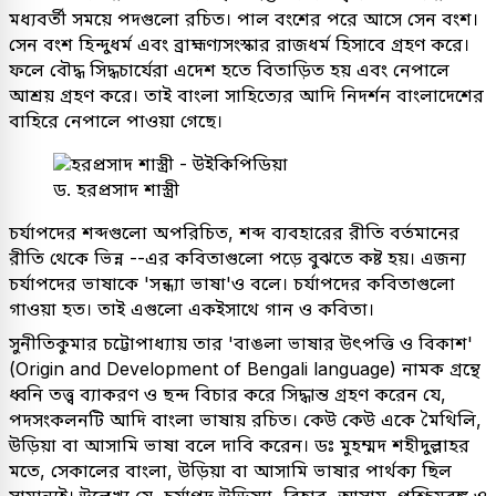
মধ্যবর্তী সময়ে পদগুলো রচিত। পাল বংশের পরে আসে সেন বংশ।
সেন বংশ হিন্দুধর্ম এবং ব্রাহ্মণ্যসংস্কার রাজধর্ম হিসাবে গ্রহণ করে।
ফলে বৌদ্ধ সিদ্ধচার্যেরা এদেশ হতে বিতাড়িত হয় এবং নেপালে
আশ্রয় গ্রহণ করে। তাই বাংলা সাহিত্যের আদি নিদর্শন বাংলাদেশের
বাহিরে নেপালে পাওয়া গেছে।
ড. হরপ্রসাদ শাস্ত্রী
চর্যাপদের শব্দগুলো অপরিচিত, শব্দ ব্যবহারের রীতি বর্তমানের
রীতি থেকে ভিন্ন --এর কবিতাগুলো পড়ে বুঝতে কষ্ট হয়। এজন্য
চর্যাপদের ভাষাকে 'সন্ধ্যা ভাষা'ও বলে। চর্যাপদের কবিতাগুলো
গাওয়া হত। তাই এগুলো একইসাথে গান ও কবিতা।
সুনীতিকুমার চট্টোপাধ্যায় তার 'বাঙলা ভাষার উৎপত্তি ও বিকাশ'
(Origin and Development of Bengali language) নামক গ্রন্থে
ধ্বনি তত্ত্ব ব্যাকরণ ও ছন্দ বিচার করে সিদ্ধান্ত গ্রহণ করেন যে,
পদসংকলনটি আদি বাংলা ভাষায় রচিত। কেউ কেউ একে মৈথিলি,
উড়িয়া বা আসামি ভাষা বলে দাবি করেন। ডঃ মুহম্মদ শহীদুল্লাহর
মতে, সেকালের বাংলা, উড়িয়া বা আসামি ভাষার পার্থক্য ছিল