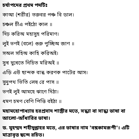
চর্যাপদের প্রথম পদটিঃ
কাআ (শরীর) তরুবর পঞ্চ বি ডাল।
চঞ্চল চীএ পইঠো কাল ॥
দিঢ় করিঅ মহাসুহ পরিমাণ।
লুই ভণই (বলে) গুরু পুচ্ছিঅ জাণ ॥
সঅল সহিঅ কাহি করিঅই।
সুখ দুখেতে নিচিত মরিঅই ॥
এড়ি এউ ছান্দক বান্ধ করণক পাটের আস।
সুনুপথ ভিতি লেহু রে পাস ॥
ভণই লুই আমহে ঝাণে দিঠা।
ধমণ চমণ বেণি পিত্তি বইঠা ॥
মহামহোপাধ্যায় হরপ্রসাদ শাস্ত্রীর মতে, সন্ধ্যা বা সান্ধ্য ভাষা বা
আলো-আঁধারির ভাষা।
ড. মুহম্মদ শহীদুল্লাহর মতে, এর ভাষার নাম 'বঙ্গকামরূপী'। এটি
মাত্রাবৃত্ত ছন্দে রচিত।