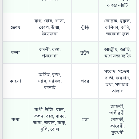
ঝগড়া-ঝাঁটি
রাগ, রোষ, গোসা,
কোরক, মুকুল,
ক্রোধ
কোপ, উম্মা,
কুঁড়ি
কলিকা, কলি,
উত্তেজনা
অফোটা ফুল
কদলী, রম্ভা,
আত্মীয়, জ্ঞাতি,
কলা
কুটুম্ব
পত্রগোটা
স্বগোত্রজ ব্যক্তি
সংবাদ, সন্দেশ,
অসিত, কৃষ্ণ,
বার্তা, ফরমান,
কালো
শ্যাম, শ্যামল,
খবর
তথ্য, সমাচার,
কানাই
তালাস
জাহ্নবী,
বাণী, উক্তি, বচন,
ভাগীরথী,
কথন, বচঃ, বাক্য,
কথা
গঙ্গা
গোমতী,
ভাষা, জবান, বাক্,
কাবেরী,
বুলি, বোল
সুরধনী