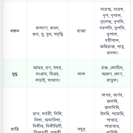
নরেন্দ্র, নরেশ,
নৃপ, নৃপাল,
নৃপেন্দ্র, নৃপতি,
কল্যাণ, শুভদ,
নরপতি, ভূপতি,
মঙ্গল
রাজা
শুভ, সু, সুখ, সমৃদ্ধি
ভূপাল,
মহীপাল,
অধিরাজ, শাহ্,
বাদশা।
আহব, রণ, সমর,
রক্ত, লোহিত,
যুদ্ধ
সংগ্রাম, বিগ্রহ,
লাল
অরুণ, শোণ,
লড়াই, সংঘাত।
রাতুল।
সাগর, অর্ণব,
জলধি,
জলনিধি,
রাত, শর্বরী, নিশি,
উদধি, পয়োধি,
নিশা, অমানিশা,
পাথার,
নিশীথ, নিশীথিনী,
পারাবার,
রাত্রি
সমুদ্র
বিভাবরী, রজনী,
বারিধি,