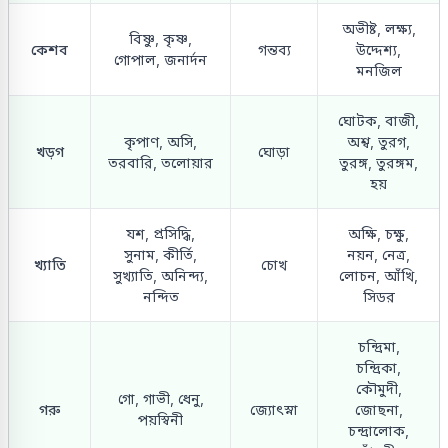
অভীষ্ট, লক্ষ্য,
বিষ্ণু, কৃষ্ণ,
কেশব
গন্তব্য
উদ্দেশ্য,
গোপাল, জনার্দন
মনজিল
ঘোটক, বাজী,
কৃপাণ, অসি,
অশ্ব, তুরগ,
খড়গ
ঘোড়া
তরবারি, তলোয়ার
তুরঙ্গ, তুরঙ্গম,
হয়
যশ, প্রসিদ্ধি,
অক্ষি, চক্ষু,
সুনাম, কীর্তি,
নয়ন, নেত্র,
খ্যাতি
চোখ
সুখ্যাতি, অনিন্দ্য,
লোচন, আঁখি,
নন্দিত
সিডর
চন্দ্রিমা,
চন্দ্রিকা,
কৌমুদী,
গো, গাভী, ধেনু,
গরু
জ্যোৎস্না
জোছনা,
পয়স্বিনী
চন্দ্রালোক,