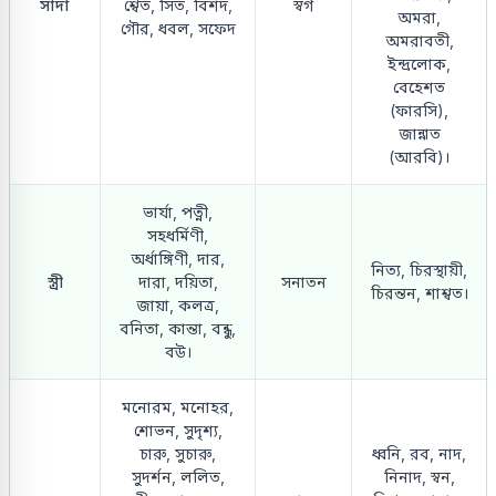
সাদা
শ্বেত, সিত, বিশদ,
স্বর্গ
অমরা,
গৌর, ধবল, সফেদ
অমরাবতী,
ইন্দ্রলোক,
বেহেশত
(ফারসি),
জান্নাত
(আরবি)।
ভার্যা, পত্নী,
সহধর্মিণী,
অর্ধাঙ্গিণী, দার,
নিত্য, চিরস্থায়ী,
স্ত্রী
দারা, দয়িতা,
সনাতন
চিরন্তন, শাশ্বত।
জায়া, কলত্র,
বনিতা, কান্তা, বন্ধু,
বউ।
মনোরম, মনোহর,
শোভন, সুদৃশ্য,
চারু, সুচারু,
ধ্বনি, রব, নাদ,
সুদর্শন, ললিত,
নিনাদ, স্বন,