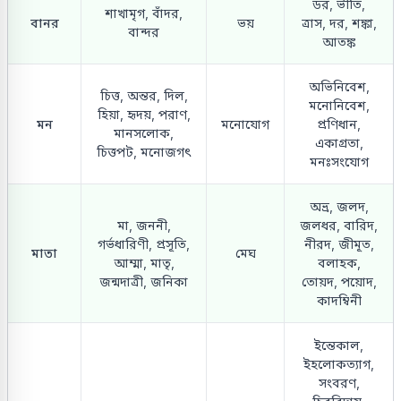
ডর, ভীতি,
শাখামৃগ, বাঁদর,
বানর
ভয়
ত্রাস, দর, শঙ্কা,
বান্দর
আতঙ্ক
অভিনিবেশ,
চিত্ত, অন্তর, দিল,
মনোনিবেশ,
হিয়া, হৃদয়, পরাণ,
মন
মনোযোগ
প্রণিধান,
মানসলোক,
একাগ্রতা,
চিত্তপট, মনোজগৎ
মনঃসংযোগ
অভ্র, জলদ,
মা, জননী,
জলধর, বারিদ,
গর্ভধারিণী, প্রসূতি,
নীরদ, জীমূত,
মাতা
মেঘ
আম্মা, মাতৃ,
বলাহক,
জন্মদাত্রী, জনিকা
তোয়দ, পয়োদ,
কাদম্বিনী
ইন্তেকাল,
ইহলোকত্যাগ,
সংবরণ,