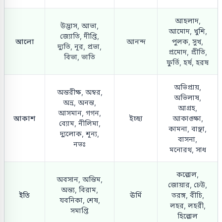
আহলাদ,
উদ্ভাস, আভা,
আমোদ, খুশি,
জ্যোতি, দীপ্তি,
আলো
আনন্দ
পুলক, সুখ,
দ্যুতি, নূর, প্রভা,
প্রমোদ, প্রীতি,
বিভা, ভাতি
ফুর্তি, হর্ষ, হরষ
অভিপ্রায়,
অন্তরীক্ষ, অম্বর,
অভিলাষ,
অভ্র, অনন্ত,
আগ্রহ,
আসমান, গগন,
আকাশ
ইচ্ছা
আকাঙ্ক্ষা,
ব্যোম, নীলিমা,
কামনা, বাঞ্ছা,
দ্যুলোক, শূন্য,
বাসনা,
নভঃ
মনোরথ, সাধ
কল্লোল,
অবসান, অন্তিম,
জোয়ার, ঢেউ,
অন্ত্য, বিরাম,
ইতি
ঊর্মি
তরঙ্গ, বীচি,
যবনিকা, শেষ,
লহর, লহরী,
সমাপ্তি
হিল্লোল