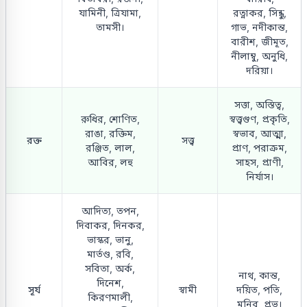
যামিনী, ত্রিযামা,
রত্নাকর, সিন্ধু,
তামসী।
গাভ, নদীকান্ত,
বারীশ, জীমূত,
নীলাম্বু, অনুধি,
দরিয়া।
সত্তা, অস্তিত্ব,
রুধির, শোণিত,
স্বত্ত্বগুণ, প্রকৃতি,
রাঙা, রক্তিম,
স্বভাব, আত্মা,
রক্ত
সত্ত্ব
রঞ্জিত, লাল,
প্রাণ, পরাক্রম,
আবির, লহু
সাহস, প্রাণী,
নির্যাস।
আদিত্য, তপন,
দিবাকর, দিনকর,
ভাস্কর, ভানু,
মার্তণ্ড, রবি,
সবিতা, অর্ক,
নাথ, কান্ত,
দিনেশ,
সূর্য
স্বামী
দয়িত, পতি,
কিরণমালী,
মনিব, প্রভু।