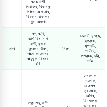
অংশুমালী,
বিভাকর, বিভাবসু,
মিহির, আফতাব,
বিবস্বান, প্রভাকর,
সুর, অরুণ।
সর্প, অহি,
কেশরী, মৃগেন্দ্র,
আশীবিষ, নাগ,
মৃগরাজ,
ফণী, ভুজঙ্গ,
মৃগপতি,
সাপ
ভুজঙ্গম, উরগ,
সিংহ
পারীন্দ্র,
পন্নগ, কাকোদর,
পশুরাজ, হরি,
বায়ুভূক, বিষধর,
হর্যক্ষ।
হরি।
দেবলোক,
দ্যুলোক,
বেহেশত,
সুরলোক,
ত্রিদিব,
ত্রিদশালয়,
শুক্ল, শুভ্র, শুচি,
অমরালয়,