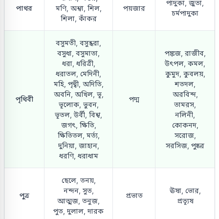
পাদুকা, জুতা,
পাথর
মণি, অশ্বা, শিল,
পয়জার
চর্মপাদুকা
শিলা, কাঁকর
বসুমতী, বসুন্ধরা,
বসুধা, বসুমাতা,
পঙ্কজ, রাজীব,
ধরা, ধরিত্রী,
উৎপল, কমল,
ধরাতল, মেদিনী,
কুমুদ, কুবলয়,
মহি, পৃথ্বী, অদিতি,
শতদল,
অবনি, অখিল, ভূ,
অরবিন্দ,
পৃথিবী
পদ্ম
ভূলোক, ভুবন,
তামরস,
ভূতল, উর্বী, বিশ্ব,
নলিনী,
জগৎ, ক্ষিতি,
কোকনদ,
ক্ষিতিতল, মর্ত্য,
সরোজ,
দুনিয়া, জাহান,
সরসিজ, পুষ্কর
ধরণি, ধরাধাম
ছেলে, তনয়,
নন্দন, সুত,
ঊষা, ভোর,
পুত্র
প্রভাত
আত্মজ, তনুজ,
প্রত্যূষ
পুত, দুলাল, দারক