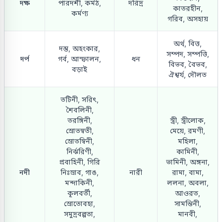
দক্ষ
পারদর্শী, কর্মঠ,
দরিদ্র
কাতরহীন,
কর্মণ্য
গরিব, অসহায়
অর্থ, বিত্ত,
দম্ভ, অহংকার,
সম্পদ, সম্পত্তি,
দর্প
গর্ব, আস্ফালন,
ধন
বিভব, বৈভব,
বড়াই
ঐশ্বর্য, দৌলত
তটিনী, সরিৎ,
শৈবলিনী,
তরঙ্গিনী,
স্ত্রী, স্ত্রীলোক,
স্রোতস্বতী,
মেয়ে, রমণী,
স্রোতস্বিনী,
মহিলা,
নির্ঝরিণী,
কামিনী,
প্রবাহিনী, গিরি
ভামিনী, অঙ্গনা,
নদী
নিঃস্রাব, গাঙ,
নারী
রামা, বামা,
মন্দাকিনী,
ললনা, অবলা,
কূলবর্তী,
আওরত,
স্রোতোবহা,
সামন্তিনী,
সমুদ্রবল্পতা,
মানবী,