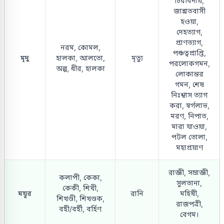
চিরবিদায়,
জান্নাতবাসী
হওয়া,
দেহত্যাগ,
প্রাণত্যাগ,
নরম, কোমল,
পঞ্চত্বপ্রাপ্তি,
মৃদু
হালকা, আলতো,
মৃত্যু
পরলোকগমন,
অল্প, ধীর, হালকা
লোকান্তর
গমন, শেষ
নিঃশ্বাস ত্যাগ
করা, স্বর্গলাভ,
মরণ, নিপাত,
মারা যাওয়া,
পটল তোলা,
মহাপ্রয়াণ
রাজ্ঞী, সম্রাজ্ঞী,
কলাপী, কেকা,
সুলতানা,
কেকী, শিখী,
ময়ূর
রানি
মহিষী,
শিখণ্ডী, শিখণ্ডক,
রাজপত্রী,
বহী/বর্হী, বর্হিণ
বেগম।