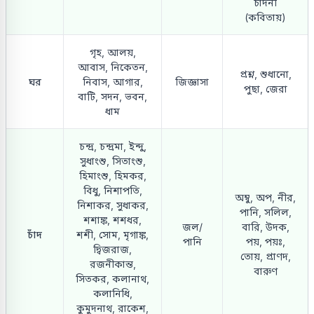
চাঁদনী
(কবিতায়)
গৃহ, আলয়,
আবাস, নিকেতন,
প্রশ্ন, শুধানো,
ঘর
নিবাস, আগার,
জিজ্ঞাসা
পুছা, জেরা
বাটি, সদন, ভবন,
ধাম
চন্দ্র, চন্দ্রমা, ইন্দু,
সুধাংশু, সিতাংশু,
হিমাংশু, হিমকর,
বিধু, নিশাপতি,
অম্বু, অপ, নীর,
নিশাকর, সুধাকর,
পানি, সলিল,
শশাঙ্ক, শশধর,
জল/
বারি, উদক,
চাঁদ
শশী, সোম, মৃগাঙ্ক,
পানি
পয়, পয়ঃ,
দ্বিজরাজ,
তোয়, প্রাণদ,
রজনীকান্ত,
বারুণ
সিতকর, কলানাথ,
কলানিধি,
কুমুদনাথ, রাকেশ,