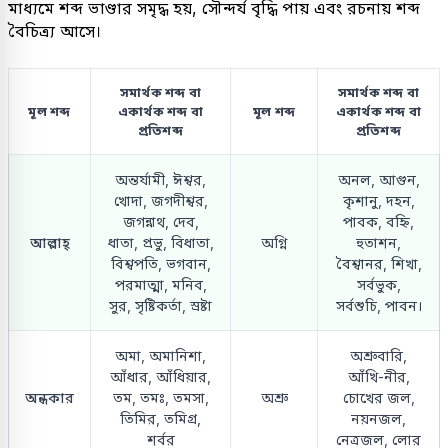
মাধ্যমে শব্দ ভাণ্ডার সমৃদ্ধ হয়, সৌন্দর্য বৃদ্ধি পায় এবং রচনায় শব্দ
বৈচিত্র্য আসে।
সমার্থক শব্দ বা
সমার্থক শব্দ বা
মূল শব্দ
একার্থক শব্দ বা
মূল শব্দ
একার্থক শব্দ বা
প্রতিশব্দ
প্রতিশব্দ
অন্তর্যামী, ঈশ্বর,
অনল, আগুন,
খোদা, জগদীশ্বর,
কৃশানু, দহন,
জগন্নাথ, দেব,
পাবক, বহ্নি,
আল্লাহ্
ধাতা, প্রভু, বিধাতা,
অগ্নি
হুতাশন,
বিশ্বপতি, ভগবান,
বৈশ্বানর, শিখা,
পরমাত্মা, মনিব,
সর্বভুক,
সুর, সৃষ্টিকর্তা, স্রষ্টা
সর্বশুচি, পাবন।
অমা, অমানিশা,
অশ্রুবারি,
আঁধার, আঁধিয়ার,
আঁখি-নীর,
অন্ধকার
তম, তমঃ, তমসা,
অশ্রু
চোখের জল,
তিমির, তমিগ্র,
নয়নজল,
শর্বর
নেত্রজল, লোর