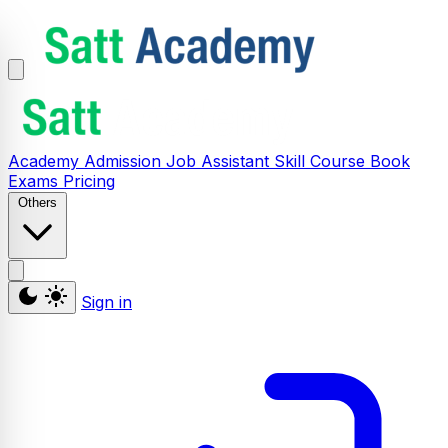
Academy
Admission
Job Assistant
Skill
Course
Book
Exams
Pricing
Others
Sign in