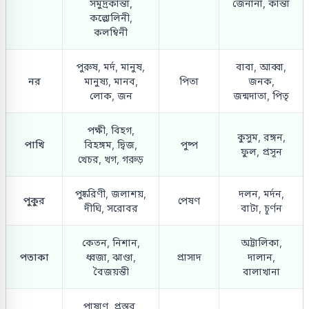
সমুদ্রকান্তা,
জেনানা, কান্তা
কল্লোলিনী,
কলম্বিনী
পুরুষ, মর্দ, মানুষ,
বাবা, আব্বা,
নর
মানুষ্য, মানব,
পিতা
জনক,
লোক, জন
জন্মদাতা, পিতৃ
পক্ষী, বিহগ,
কুসুম, রঙ্গন,
পাখি
বিহঙ্গম, দ্বিজ,
পুষ্প
ফুল, প্রসূন
খেচর, খগ, গরুড়
পুষ্করিণী, জলাশয়,
দলন, মর্দন,
পুকুর
পেষণ
দীঘি, সরোবর
বাটা, চূর্ণন
কেতন, নিশান,
অট্টালিকা,
পতাকা
ধ্বজা, ঝাণ্ডা,
প্রাসাদ
দালান,
বৈজয়ন্তী
বালাখানা
পাষাণ, প্রস্তর,