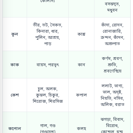
কৌলীন্য
বসন্তদূত,
মধুবন
তীর, তট, সৈকত,
কাঁদা, রোদন,
কিনারা, ধার,
রোনাজারি,
কূল
কান্না
পুলিন, আশ্রয়,
ক্রন্দন, কাঁদন,
পাড়
অশ্রুপাত
কর্ণম, শ্রবণ,
কাক
বায়স, পরভূৎ
কান
শ্রুতি,
শ্রবণেন্দ্রিয়
ললাট, ভাগ্য,
চুল, অলক,
ভাল, অদৃষ্ট,
কেশ
কুন্তল, চিকুর,
কপাল
নিয়তি, নসিব,
শিরোজ, শিরসিজ
অলিক, বরাত
ঝগড়া, বিবাদ,
গাল, গণ্ড
বিরোধ,
কপোল
কলহ
(গণ্ডদেশ)
কোন্দল, দ্বন্দ্ব,