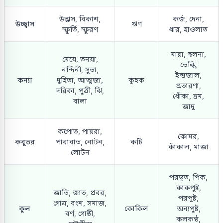
উল্লাস, বিকাশ,
কর্জ, দেনা,
উচ্ছ্বাস
ঋণ
স্ফূর্তি, স্ফুরণ
ধার, হাওলাত
মায়া, ছলনা,
মেয়ে, তনয়া,
ভেল্কি,
নন্দিনী, সুতা,
ইন্দ্রজাল,
কন্যা
দুহিতা, আত্মজা,
কুহক
প্রতারণা,
দরিকা, পুত্রী, ঝি,
ধোঁকা, ভ্রম,
বালা
জাদু
কপোত, পায়রা,
কোমর,
কবুতর
পারাবাত, নোটন,
কটি
কাঁকাল, মাজা
লোটন
পরভূত, পিক,
কাকপুষ্ট,
জাতি, জাত, প্রবর,
পরপুষ্ট,
গোত্র, বংশ, সমাজ,
কুল
কোকিল
অন্যপুষ্ট,
বর্ণ, গোষ্ঠী,
কলকণ্ঠ,