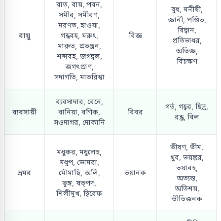
বাত, বায়, পবন,
বুধ, মনীষী,
সমীর, সমীরণ,
জ্ঞানী, পণ্ডিত,
মরণত, হাওয়া,
বিদ্বান,
বায়ু
গন্ধবহ, মরুৎ,
বিজ্ঞ
প্রতিভাধর,
মারুত, প্রভঞ্জন,
অভিজ্ঞ,
শব্দবহ, জগদ্বল,
বিচক্ষণ
জগৎপ্রাণ,
সদাগতি, মাতরিশ্বা
ব্যবসাদার, বেনে,
গর্ত, গহ্বর, ছিদ্র,
ব্যবসায়ী
বানিয়া, বণিক,
বিবর
রন্ধ্র, বিল
সওদাগর, দোকানি
ভীষণ, ভীম,
মধুকর, মধুলেহ,
খুব, ভয়ঙ্কর,
মধুপ, ভোমরা,
ভয়াবহ,
ভ্রমর
মৌমাছি, অলি,
ভয়ানক
অত্যন্ত,
ভূঙ্গ, ষত্পদ,
অতিশয়,
শিলীমুখ, দ্বিরেফ
ভীতিজনক