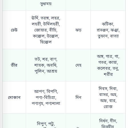
সুধাময়
ঊর্মি, তরঙ্গ, লহর,
লহরী, উর্মিলহরী,
ঝটিকা,
ঢেউ
জোয়ার, বীচি,
ঝড়
প্রভঞ্জন, ঝঞ্ঝা,
কল্লোল, উল্লোল,
তুফান, বাত্যা
হিল্লোল
অঙ্গ, গাত্র, গা,
তট, শর, বাণ,
গতর, কায়া,
তীর
শায়ক, অবধি,
দেহ
কলেবর, তনু,
পুলিন, আশ্রয়
শরীর
দিবস, দিবা,
আপণ, বিপণি,
বাসর, অহ,
দোকান
পণ্য-বিচিত্রা,
দিন
অহ্ন, বার,
পণ্যগৃহ, পণ্যশালা
রোজ
নির্ধন, দীন,
নিপুণ, পটু,
বিত্তহীন,