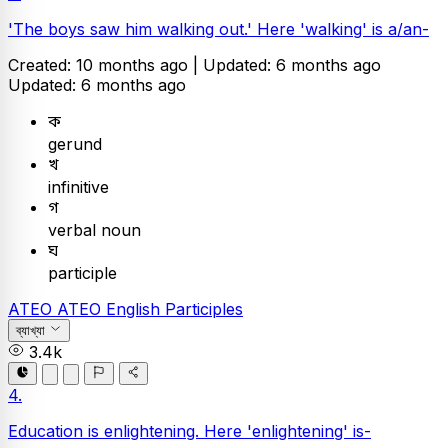
'The boys saw him walking out.' Here 'walking' is a/an-
Created: 10 months ago |
Updated: 6 months ago
Updated: 6 months ago
ক
gerund
খ
infinitive
গ
verbal noun
ঘ
participle
ATEO
ATEO
English
Participles
ব্যাখ্যা
3.4k
4.
Education is enlightening. Here 'enlightening' is-