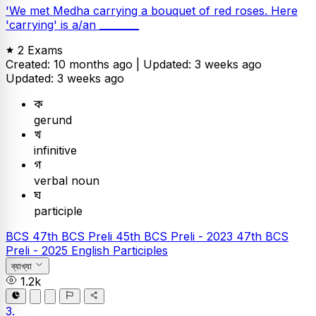
'We met Medha carrying a bouquet of red roses. Here
'carrying' is a/an ________
2 Exams
Created: 10 months ago |
Updated: 3 weeks ago
Updated: 3 weeks ago
ক
gerund
খ
infinitive
গ
verbal noun
ঘ
participle
BCS
47th BCS Preli
45th BCS Preli - 2023
47th BCS
Preli - 2025
English
Participles
ব্যাখ্যা
1.2k
3.