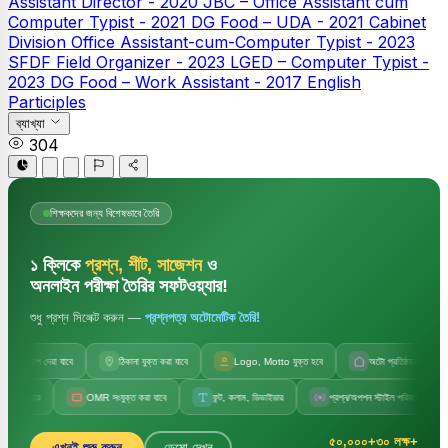
Assistant Director - 2020
JBC – Office Assistant cum
Computer Typist - 2021
DG Food – UDA - 2021
Cabinet
Division Office Assistant-cum-Computer Typist - 2023
SFDF Field Organizer - 2023
LGED – Computer Typist -
2023
DG Food – Work Assistant - 2017
English
Participles
ব্যাখ্যা
304
শিক্ষকদের জন্য বিশেষভাবে তৈরি
১ ক্লিকে
প্রশ্ন, শীট, সাজেশন
ও
অনলাইন পরীক্ষা তৈরির সফটওয়্যার!
শুধু প্রশ্ন সিলেক্ট করুন —
প্রশ্নপত্র অটোমেটিক তৈরি!
লছাপ দেয়া যাবে
ঠিকানা যুক্ত করা যাবে
Logo, Motto যুক্ত হবে
অটো প্রতিষ্ঠানের নাম
ায়
OMR সংযুক্ত করা যাবে
ফন্ট, কলাম, ডিভাইডার
প্রশ্ন/অপশন স্টাইল পরিবর্তন
সেট
৫০,০০০+
৩০ লক্ষ+
এখনই শুরু করুন
ডেমো দেখুন