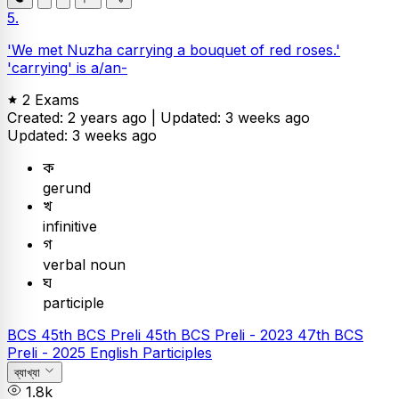
5.
'We met Nuzha carrying a bouquet of red roses.'
'carrying' is a/an-
2 Exams
Created: 2 years ago |
Updated: 3 weeks ago
Updated: 3 weeks ago
ক
gerund
খ
infinitive
গ
verbal noun
ঘ
participle
BCS
45th BCS Preli
45th BCS Preli - 2023
47th BCS
Preli - 2025
English
Participles
ব্যাখ্যা
1.8k