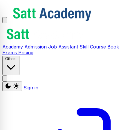
Academy
Admission
Job Assistant
Skill
Course
Book
Exams
Pricing
Others
Sign in