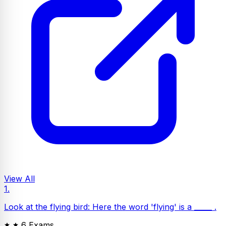
View All
1.
Look at the flying bird: Here the word 'flying' is a _____ .
6 Exams