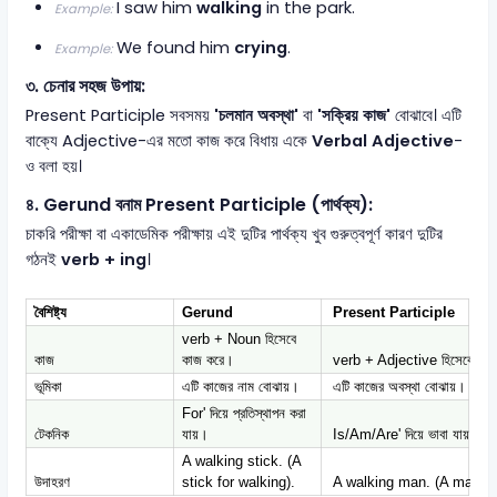
I saw him
walking
in the park.
Example:
We found him
crying
.
Example:
৩. চেনার সহজ উপায়:
Present Participle সবসময়
'চলমান অবস্থা'
বা
'সক্রিয় কাজ'
বোঝাবে। এটি
বাক্যে Adjective-এর মতো কাজ করে বিধায় একে
Verbal Adjective
-
ও বলা হয়।
৪. Gerund বনাম Present Participle (পার্থক্য):
চাকরি পরীক্ষা বা একাডেমিক পরীক্ষায় এই দুটির পার্থক্য খুব গুরুত্বপূর্ণ কারণ দুটির
গঠনই
verb + ing
।
বৈশিষ্ট্য
Gerund
Present Participle
verb + Noun হিসেবে
কাজ
কাজ করে।
verb + Adjective হিসেবে কা
ভূমিকা
এটি কাজের নাম বোঝায়।
এটি কাজের অবস্থা বোঝায়।
For' দিয়ে প্রতিস্থাপন করা
টেকনিক
যায়।
Is/Am/Are' দিয়ে ভাবা যায়।
A walking stick. (A
উদাহরণ
stick for walking).
A walking man. (A man wh