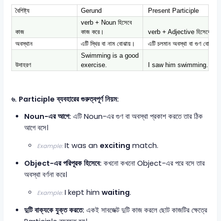
বৈশিষ্ট্য
Gerund
Present Participle
verb + Noun হিসেবে
কাজ
কাজ করে।
verb + Adjective হিসেবে কা
অবস্থান
এটি স্থির বা নাম বোঝায়।
এটি চলমান অবস্থা বা গুণ বোঝায়
Swimming is a good
উদাহরণ
exercise.
I saw him swimming.
৬. Participle ব্যবহারের গুরুত্বপূর্ণ নিয়ম:
Noun-এর আগে:
এটি Noun-এর গুণ বা অবস্থা প্রকাশ করতে তার ঠিক
আগে বসে।
It was an
exciting
match.
Example:
Object-এর পরিপূরক হিসেবে:
কখনো কখনো Object-এর পরে বসে তার
অবস্থা বর্ণনা করে।
I kept him
waiting
.
Example:
দুটি বাক্যকে যুক্ত করতে:
একই সাবজেক্ট দুটি কাজ করলে ছোট কাজটির ক্ষেত্রে