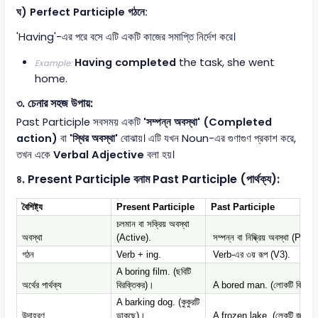
ঘ) Perfect Participle গঠনে:
'Having'-এর পরে বসে এটি একটি কাজের সমাপ্তি নির্দেশ করে।
Having completed
the task, she went
Example:
home.
৩. চেনার সহজ উপায়:
Past Participle সবসময় একটি
'সম্পন্ন অবস্থা' (Completed
action)
বা
'স্থির অবস্থা'
বোঝায়। এটি যখন Noun-এর গুণাগুণ প্রকাশ করে,
তখন একে
Verbal Adjective
বলা হয়।
৪. Present Participle বনাম Past Participle (পার্থক্য):
বৈশিষ্ট্য
Present Participle
Past Participle
চলমান বা সক্রিয় অবস্থা
অবস্থা
(Active).
সম্পন্ন বা নিষ্ক্রিয় অবস্থা (Pass
গঠন
Verb + ing.
Verb-এর ৩য় রূপ (V3).
A boring film. (ছবিটি
অর্থের পার্থক্য
বিরক্তিকর)।
A bored man. (লোকটি বিরক্ত
A barking dog. (কুকুরটি
উদাহরণ
ডাকছে)।
A frozen lake. (লেকটি জমে গ