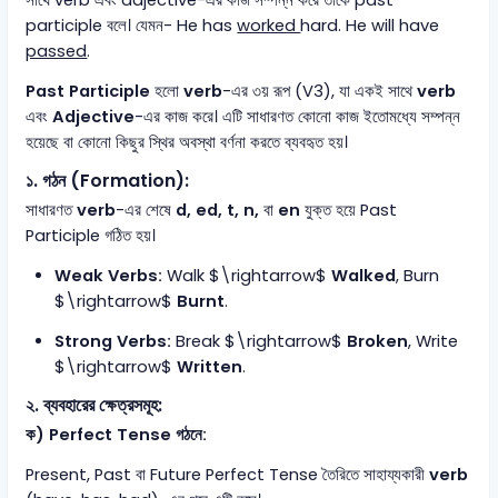
সাথে verb এবং adjective-এর কাজ সম্পন্ন করে তাকে past
participle বলে। যেমন- He has
worked
hard. He will have
passed
.
Past Participle
হলো
verb
-এর ৩য় রূপ (V3), যা একই সাথে
verb
এবং
Adjective
-এর কাজ করে। এটি সাধারণত কোনো কাজ ইতোমধ্যে সম্পন্ন
হয়েছে বা কোনো কিছুর স্থির অবস্থা বর্ণনা করতে ব্যবহৃত হয়।
১. গঠন (Formation):
সাধারণত
verb
-এর শেষে
d, ed, t, n,
বা
en
যুক্ত হয়ে Past
Participle গঠিত হয়।
Weak Verbs:
Walk
$\rightarrow$
Walked
, Burn
$\rightarrow$
Burnt
.
Strong Verbs:
Break
$\rightarrow$
Broken
, Write
$\rightarrow$
Written
.
২. ব্যবহারের ক্ষেত্রসমূহ:
ক) Perfect Tense গঠনে:
Present, Past বা Future Perfect Tense তৈরিতে সাহায্যকারী
verb