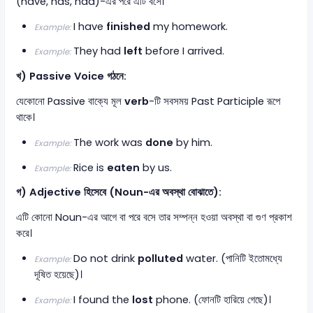
(have, has, had)-এর পরে এটি বসে।
I have
finished
my homework.
Example:
They had
left
before I arrived.
Example:
খ) Passive Voice গঠনে:
যেকোনো Passive বাক্যে মূল
verb
-টি সবসময় Past Participle রূপে
থাকে।
The work was
done
by him.
Example:
Rice is
eaten
by us.
Example:
গ) Adjective হিসেবে (Noun-এর অবস্থা বোঝাতে):
এটি কোনো Noun-এর আগে বা পরে বসে তার সম্পন্ন হওয়া অবস্থা বা গুণ প্রকাশ
করে।
Do not drink
polluted
water. (পানিটি ইতোমধ্যে
Example:
দূষিত হয়েছে)।
I found the
lost
phone. (ফোনটি হারিয়ে গেছে)।
Example: