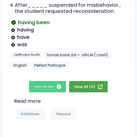
4.
After_____ suspended for misbehavior ,
the student requested reconsideration.
having been
having
have
was
সোনালী ব্যাংক পিএলসি
Sonali bank Ltd — officer ( cash)
English
Perfect Participle
প্রশ্ন তৈরি করুন
View All (4)
Read more
Infinitives
Gerund