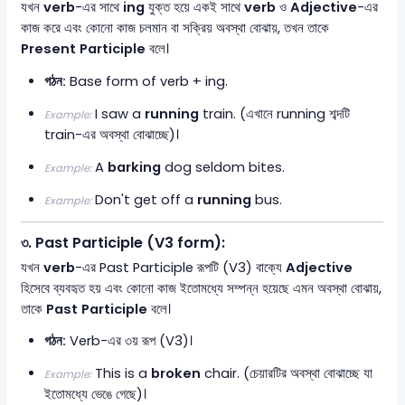
যখন
verb
-এর সাথে
ing
যুক্ত হয়ে একই সাথে
verb
ও
Adjective
-এর
কাজ করে এবং কোনো কাজ চলমান বা সক্রিয় অবস্থা বোঝায়, তখন তাকে
Present Participle
বলে।
গঠন:
Base form of verb + ing.
I saw a
running
train. (এখানে running শব্দটি
Example:
train-এর অবস্থা বোঝাচ্ছে)।
A
barking
dog seldom bites.
Example:
Don't get off a
running
bus.
Example:
৩. Past Participle (V3 form):
যখন
verb
-এর Past Participle রূপটি (V3) বাক্যে
Adjective
হিসেবে ব্যবহৃত হয় এবং কোনো কাজ ইতোমধ্যে সম্পন্ন হয়েছে এমন অবস্থা বোঝায়,
তাকে
Past Participle
বলে।
গঠন:
Verb-এর ৩য় রূপ (V3)।
This is a
broken
chair. (চেয়ারটির অবস্থা বোঝাচ্ছে যা
Example:
ইতোমধ্যে ভেঙে গেছে)।