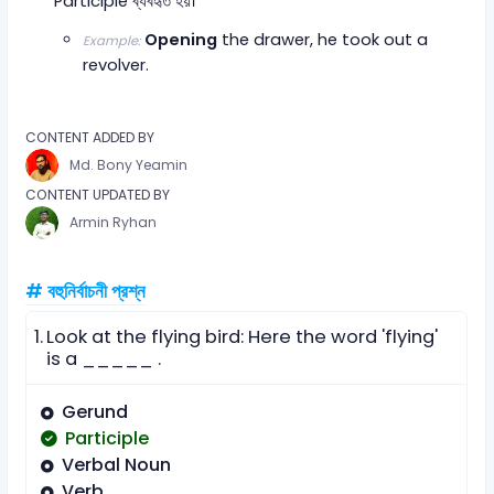
Participle ব্যবহৃত হয়।
Opening
the drawer, he took out a
Example:
revolver.
CONTENT ADDED BY
Md. Bony Yeamin
CONTENT UPDATED BY
Armin Ryhan
# বহুনির্বাচনী প্রশ্ন
1.
Look at the flying bird: Here the word 'flying'
is a _____ .
Gerund
Participle
Verbal Noun
Verb