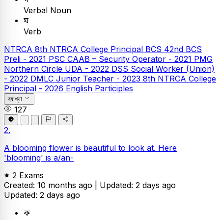
Verbal Noun
ঘ
Verb
NTRCA
8th NTRCA College Principal
BCS
42nd BCS
Preli - 2021
PSC
CAAB – Security Operator - 2021
PMG
Northern Circle UDA - 2022
DSS Social Worker (Union)
- 2022
DMLC Junior Teacher - 2023
8th NTRCA College
Principal - 2026
English
Participles
ব্যাখ্যা
127
2.
A blooming flower is beautiful to look at. Here
'blooming' is a/an-
2 Exams
Created: 10 months ago |
Updated: 2 days ago
Updated: 2 days ago
ক