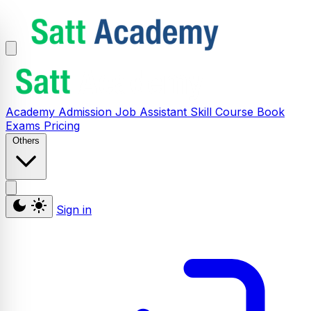
Academy
Admission
Job Assistant
Skill
Course
Book
Exams
Pricing
Others
Sign in