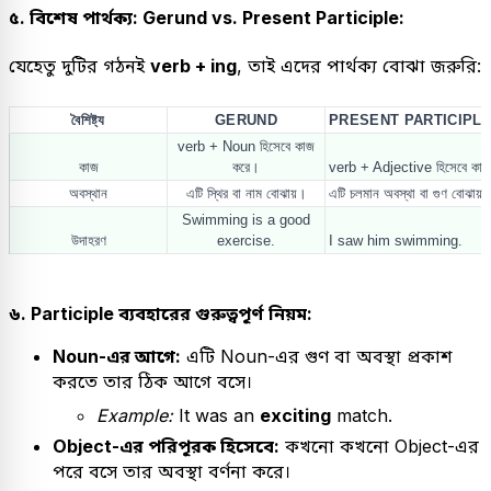
৫. বিশেষ পার্থক্য: Gerund vs. Present Participle:
যেহেতু দুটির গঠনই
verb + ing
, তাই এদের পার্থক্য বোঝা জরুরি:
বৈশিষ্ট্য
GERUND
PRESENT PARTICIPL
verb + Noun হিসেবে কাজ
কাজ
করে।
verb + Adjective হিসেবে কা
অবস্থান
এটি স্থির বা নাম বোঝায়।
এটি চলমান অবস্থা বা গুণ বোঝায়
Swimming is a good
উদাহরণ
exercise.
I saw him swimming.
৬. Participle ব্যবহারের গুরুত্বপূর্ণ নিয়ম:
Noun-এর আগে:
এটি Noun-এর গুণ বা অবস্থা প্রকাশ
করতে তার ঠিক আগে বসে।
Example:
It was an
exciting
match.
Object-এর পরিপূরক হিসেবে:
কখনো কখনো Object-এর
পরে বসে তার অবস্থা বর্ণনা করে।