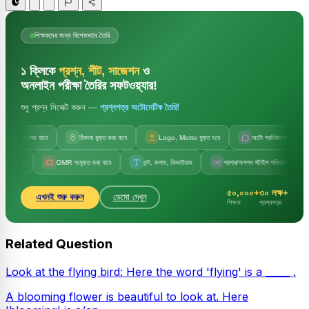
শিক্ষকদের জন্য বিশেষভাবে তৈরি
১ ক্লিকে
প্রশ্ন, শীট, সাজেশন
ও
অনলাইন পরীক্ষা তৈরির সফটওয়্যার!
শুধু প্রশ্ন সিলেক্ট করুন —
প্রশ্নপত্র অটোমেটিক তৈরি!
ছাপ দেয়া যাবে
ঠিকানা যুক্ত করা যাবে
Logo, Motto যুক্ত হবে
অটো প্রতিষ্ঠানের নাম
য়
OMR সংযুক্ত করা যাবে
ফন্ট, কলাম, ডিভাইডার
প্রশ্ন/অপশন স্টাইল পরিবর্তন
সেট
৫০,০০০+
৩০ লক্ষ+
এখনই শুরু করুন
ডেমো দেখুন
শিক্ষক
প্রশ্নপত্র
Related Question
Look at the flying bird: Here the word 'flying' is a _____ .
A blooming flower is beautiful to look at. Here