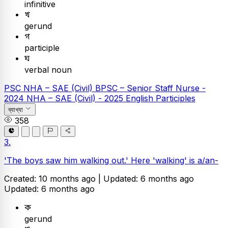
infinitive
খ
gerund
গ
participle
ঘ
verbal noun
PSC
NHA – SAE (Civil)
BPSC – Senior Staff Nurse -
2024
NHA – SAE (Civil) - 2025
English
Participles
ব্যাখ্যা
358
3.
'The boys saw him walking out.' Here 'walking' is a/an-
Created: 10 months ago |
Updated: 6 months ago
Updated: 6 months ago
ক
gerund