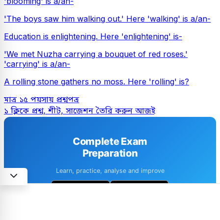
'blooming' is a/an-
'The boys saw him walking out.' Here 'walking' is a/an-
Education is enlightening. Here 'enlightening' is-
'We met Nuzha carrying a bouquet of red roses.'
'carrying' is a/an-
A rolling stone gathers no moss. Here 'rolling' is?
মাত্র ১৫ পয়সায় প্রশ্নপত্র
১ ক্লিকে প্রশ্ন, শীট, সাজেশন তৈরি করুন আজই
Complete Exam
Preparation
Learn, practice, analyse and improve
1M+ downloads
4.6 · 8k+ Reviews