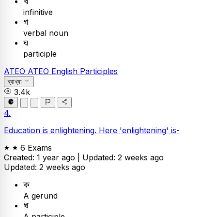
খ
infinitive
গ
verbal noun
ঘ
participle
ATEO
ATEO
English
Participles
ব্যাখ্যা
3.4k
4.
Education is enlightening. Here 'enlightening' is-
6 Exams
Created: 1 year ago |
Updated: 2 weeks ago
Updated: 2 weeks ago
ক
A gerund
খ
A participle