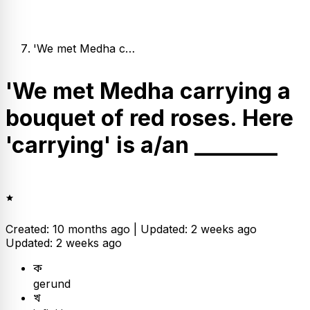
'We met Medha c…
'We met Medha carrying a
bouquet of red roses. Here
'carrying' is a/an ________
Created: 10 months ago |
Updated: 2 weeks ago
Updated: 2 weeks ago
ক
gerund
খ