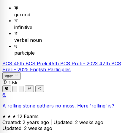
ক
gerund
খ
infinitive
গ
verbal noun
ঘ
participle
BCS
45th BCS Preli
45th BCS Preli - 2023
47th BCS
Preli - 2025
English
Participles
ব্যাখ্যা
1.8k
6.
A rolling stone gathers no moss. Here 'rolling' is?
12 Exams
Created: 2 years ago |
Updated: 2 weeks ago
Updated: 2 weeks ago