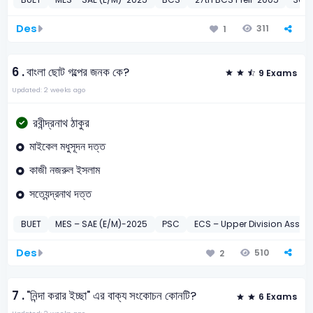
Des
311
1
6 .
বাংলা ছোট গল্পের জনক কে?
9 Exams
Updated: 2 weeks ago
রবীন্দ্রনাথ ঠাকুর
মাইকেল মধুসূদন দত্ত
কাজী নজরুল ইসলাম
সত্যেন্দ্রনাথ দত্ত
BUET
MES – SAE (E/M)-2025
PSC
ECS – Upper Division Assist
Des
510
2
7 .
"নিন্দা করার ইচ্ছা" এর বাক্য সংকোচন কোনটি?
6 Exams