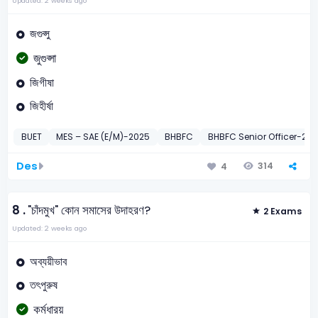
Updated: 2 weeks ago
জগুপ্সু
জুগুপ্সা
জিগীষা
জিহীর্ষা
BUET
MES – SAE (E/M)-2025
BHBFC
BHBFC Senior Officer-2011
Des
314
4
8 .
"চাঁদমুখ" কোন সমাসের উদাহরণ?
2 Exams
Updated: 2 weeks ago
অব্যয়ীভাব
তৎপুরুষ
কর্মধারয়