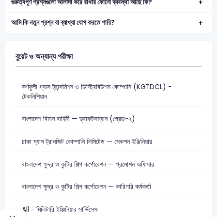
গুরুত্বপূর্ণ প্রশ্নগুলো আলাদা করে রাখার কোনো ব্যবস্থা আছে কি?
আমি কি নতুন প্রশ্ন বা ব্যাখ্যা যোগ করতে পারি?
বুয়েট ও অন্যান্য পরীক্ষা
কর্ণফুলী গ্যাস ট্রান্সমিশন ও ডিস্ট্রিবিউশন কোম্পানি (KGTDCL) -
টেকনিশিয়ান
বাংলাদেশ বিমান বাহিনী — ড্রাফটসম্যান (গ্রেড-২)
ঢাকা ম্যাস ট্রানজিট কোম্পানি লিমিটেড — সেকশন ইঞ্জিনিয়ার
বাংলাদেশ ক্ষুদ্র ও কুটির শিল্প কর্পোরেশন — প্রমোশন অফিসার
বাংলাদেশ ক্ষুদ্র ও কুটির শিল্প কর্পোরেশন — কারিগরি কর্মকর্তা
All - মিলিটারি ইঞ্জিনিয়ার সার্ভিসেস