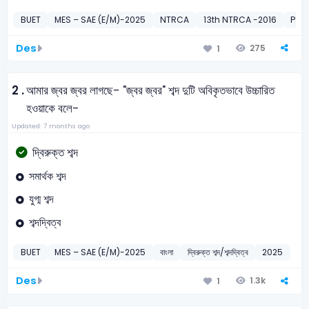
BUET
MES – SAE (E/M)-2025
NTRCA
13th NTRCA -2016
PSC
Des
275
1
2 .
আমার জ্বর জ্বর লাগছে- "জ্বর জ্বর" শব্দ দুটি অবিকৃতভাবে উচ্চারিত
হওয়াকে বলে-
Updated: 7 months ago
দ্বিরুক্ত শব্দ
সমার্থক শব্দ
যুগ্ম শব্দ
শব্দদ্বিত্ব
BUET
MES – SAE (E/M)-2025
বাংলা
দ্বিরুক্ত শব্দ/শব্দদ্বিত্ব
2025
Des
1.3k
1