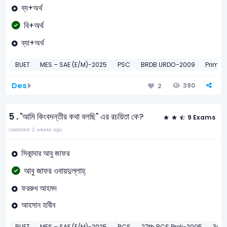
ব্য+অর্থ
বি+অর্থ
ব্যা+অর্থ
BUET
MES – SAE (E/M)-2025
PSC
BRDB URDO-2009
Primar
Des
390
2
5 .
"আমি কিংবদন্তীর কথা বলছি" এর রচয়িতা কে?
9 Exams
Updated: 2 weeks ago
সিকান্দার আবু জাফর
আবু জাফর ওবায়দুল্লাহ্
ফররুখ আহমদ
আহসান হাবীব
BUET
MES – SAE (E/M)-2025
BCS
27th BCS Preli-2005
36th