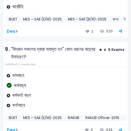
বহুব্রীহি
BUET
MES – SAE (E/M)-2025
MES – SAE (B/R)-2025
বাংলা
উপমিত
Des
320
2
9 .
"বিদ্বান সকলের দ্বারা সমাদৃত হন" কোন ধরনের বাচ্যের
5 Exams
উদাহরণ?
Updated: 2 weeks ago
ভাববাচ্য
কর্মবাচ্য
কর্মকর্তা বাচ্য
কর্তাবাচ্য
BUET
MES – SAE (E/M)-2025
RAKUB
RAKUB Officer-2015
PS
Des
426
5