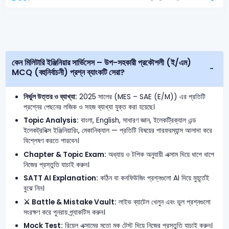
কেন মিলিটারি ইঞ্জিনিয়ার সার্ভিসেস – উপ-সহকারী প্রকৌশলী (ই/এম)
MCQ (বহুনির্বাচনী) প্রশ্ন ব্যাংকটি সেরা?
নির্ভুল উত্তর ও ব্যাখ্যা:
2025 সালের (MES – SAE (E/M)) এর প্রতিটি
প্রশ্নের পেছনের লজিক ও সহজ ব্যাখ্যা যুক্ত করা হয়েছে।
Topic Analysis:
বাংলা, English, সাধারণ জ্ঞান, ইলেকট্রিক্যাল এন্ড
ইলেকট্রনিক্স ইঞ্জিনিয়ারিং, মেকানিক্যাল — প্রতিটি বিষয়ের পারফরম্যান্স আলাদা করে
বিশ্লেষণ করতে পারবেন।
Chapter & Topic Exam:
অধ্যায় ও টপিক অনুযায়ী এক্সাম দিয়ে ধাপে ধাপে
নিজের প্রস্তুতি যাচাই করুন।
SATT AI Explanation:
কঠিন বা কনফিউজিং প্রশ্নগুলো AI দিয়ে মুহূর্তেই
বুঝে নিন।
⚔️ Battle & Mistake Vault:
লাইভ ব্যাটেল খেলুন এবং ভুল প্রশ্নগুলো
সংরক্ষণ করে পুনরায় প্র্যাকটিস করুন।
Mock Test:
রিয়েল এক্সামের মতো মক টেস্ট দিয়ে নিজের প্রস্তুতি যাচাই করুন।