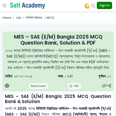
Sign In
Home
Job
মিলিটারি ইঞ্জিনিয়ার... > MCQ
MES – SAE (E/M) Bangla 2025 MCQ
Question Bank, Solution & PDF
২০২৫ সালের মিলিটারি ইঞ্জিনিয়ার সার্ভিসেস – উপ-সহকারী প্রকৌশলী (ই/এম) (MES –
SAE (E/M)) বাংলা বহুনির্বাচনী(MCQ) প্রশ্নব্যাংক, নির্ভুল উত্তরমালা ও ব্যাখ্যাসহ
সমাধান। ৯+ প্রশ্নে প্র্যাকটিস করুন, নিয়মিত মক টেস্ট দিন এবং সহজে PDF ডাউনলোড
করে এমইএস – উপ-সহকারী প্রকৌশলী (ই/এম) নিয়োগ পরীক্ষার সঠিক প্রস্তুতি নিন।
তারিখ:
১৫-০২-২০২৫
সময়:
১ ঘণ্টা
পূর্ণমান:
৮০
Start Exam
PDF
MES – SAE (E/M) Bangla 2025 MCQ Question
Bank & Solution
আপনি কি
2025
সালের
মিলিটারি ইঞ্জিনিয়ার সার্ভিসেস – উপ-সহকারী প্রকৌশলী (ই/এম)
(MES – SAE (E/M))
নিয়োগ পরীক্ষার
MCQ (বহুনির্বাচনী) প্রশ্ন, উত্তর ও