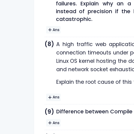
failures. Explain why an a
instead of precision if the
catastrophic.
Ans
(8)
A high traffic web applicat
connection timeouts under pe
Linux OS kernel hosting the d
and network socket exhaustio
Explain the root cause of this f
Ans
(9)
Difference between Compile t
Ans