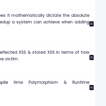
es it mathematically dictate the absolute
dup a system can achieve when adding
10
Reflected XSS & stored XSS in terms of how
10
he victim.
mpile time Polymorphism & Runtime
10