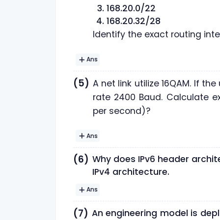
168.20.0/22
168.20.32/28
Identify the exact routing int
Ans
(5)
A net link utilize 16QAM. If t
rate 2400 Baud. Calculate e
per second)?
Ans
(6)
Why does IPv6 header archit
IPv4 architecture.
Ans
(7)
An engineering model is depl