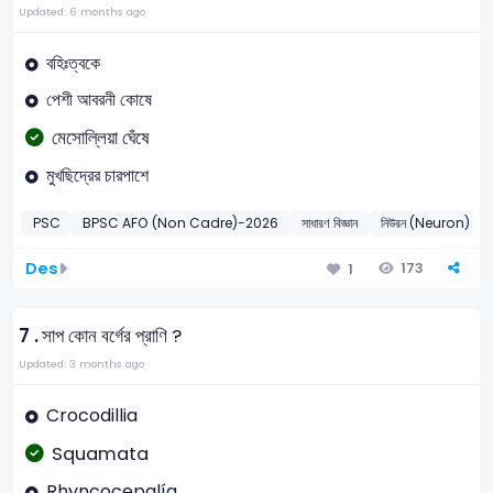
Updated: 6 months ago
বহিঃত্বকে
পেশী আবরনী কোষে
মেসোল্লিয়া ঘেঁষে
মুখছিদ্রের চারপাশে
PSC
BPSC AFO (Non Cadre)-2026
সাধারণ বিজ্ঞান
নিউরন (Neuron)
Des
173
1
7 .
সাপ কোন বর্গের প্রাণি ?
Updated: 3 months ago
Crocodillia
Squamata
Rhyncocepalía