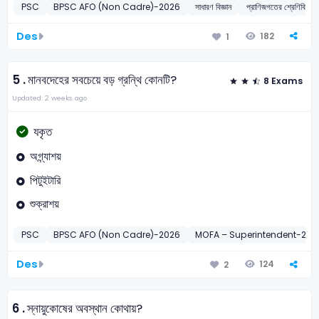
PSC
BPSC AFO (Non Cadre)-2026
সাধারণ বিজ্ঞান
প্রাণিজগতের শ্রেণি
Des
182
1
5 .
মানবদেহের সবচেয়ে বড় গ্রন্থি কোনটি?
8 Exams
Updated: 2 weeks ago
যকৃত
অগ্ন্যাশয়
পিটুইটারি
শুক্রাশয়
PSC
BPSC AFO (Non Cadre)-2026
MOFA – Superintendent-201
Des
124
2
6 .
স্নায়ুকোষের অবস্থান কোথায়?