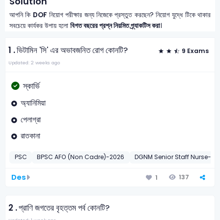
Solution
আপনি কি
DOF
নিয়োগ পরীক্ষার জন্য নিজেকে প্রস্তুত করছেন? নিয়োগ যুদ্ধে টিকে থাকার
সবচেয়ে কার্যকর উপায় হলো
বিগত বছরের প্রশ্ন নিয়মিত প্র্যাকটিস করা
।
1 .
ভিটামিন 'সি' এর অভাবজনিত রোগ কোনটি?
9 Exams
Updated: 2 weeks ago
স্কার্ভি
অ্যানিমিয়া
পেলাগ্রা
রাতকানা
PSC
BPSC AFO (Non Cadre)-2026
DGNM Senior Staff Nurse-20
Des
137
1
2 .
প্রাণি জগতের বৃহত্তম পর্ব কোনটি?