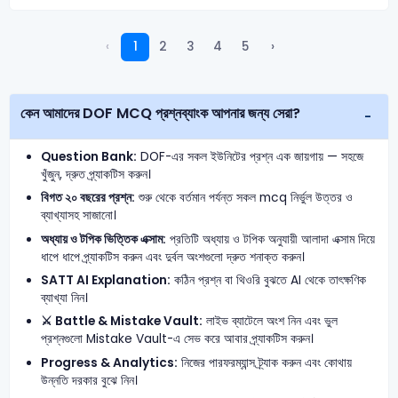
‹
1
2
3
4
5
›
কেন আমাদের DOF MCQ প্রশ্নব্যাংক আপনার জন্য সেরা?
Question Bank:
DOF-এর সকল ইউনিটের প্রশ্ন এক জায়গায় — সহজে
খুঁজুন, দ্রুত প্র্যাকটিস করুন।
বিগত ২০ বছরের প্রশ্ন:
শুরু থেকে বর্তমান পর্যন্ত সকল mcq নির্ভুল উত্তর ও
ব্যাখ্যাসহ সাজানো।
অধ্যায় ও টপিক ভিত্তিক এক্সাম:
প্রতিটি অধ্যায় ও টপিক অনুযায়ী আলাদা এক্সাম দিয়ে
ধাপে ধাপে প্র্যাকটিস করুন এবং দুর্বল অংশগুলো দ্রুত শনাক্ত করুন।
SATT AI Explanation:
কঠিন প্রশ্ন বা থিওরি বুঝতে AI থেকে তাৎক্ষণিক
ব্যাখ্যা নিন।
⚔️ Battle & Mistake Vault:
লাইভ ব্যাটেলে অংশ নিন এবং ভুল
প্রশ্নগুলো Mistake Vault-এ সেভ করে আবার প্র্যাকটিস করুন।
Progress & Analytics:
নিজের পারফরম্যান্স ট্র্যাক করুন এবং কোথায়
উন্নতি দরকার বুঝে নিন।