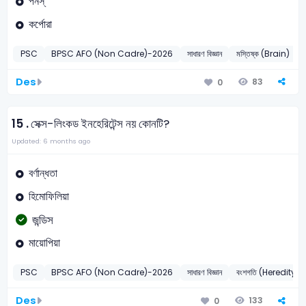
পনস্
কর্পোরা
PSC
BPSC AFO (Non Cadre)-2026
সাধারণ বিজ্ঞান
মস্তিষ্ক (Brain)
Des
83
0
15 .
সেক্স-লিংকড ইনহেরিটেন্স নয় কোনটি?
Updated: 6 months ago
বর্ণান্ধতা
হিমোফিলিয়া
জন্ডিস
মায়োপিয়া
PSC
BPSC AFO (Non Cadre)-2026
সাধারণ বিজ্ঞান
বংশগতি (Heredity)
Des
133
0