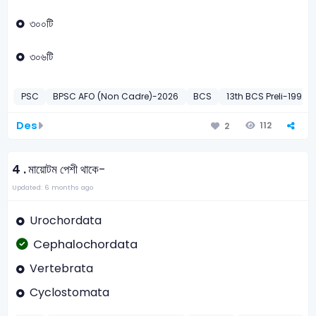
৩০০টি
৩০৬টি
PSC
BPSC AFO (Non Cadre)-2026
BCS
13th BCS Preli-1992
Des
112
2
4 .
মায়োটম পেশী থাকে-
Updated: 6 months ago
Urochordata
Cephalochordata
Vertebrata
Cyclostomata