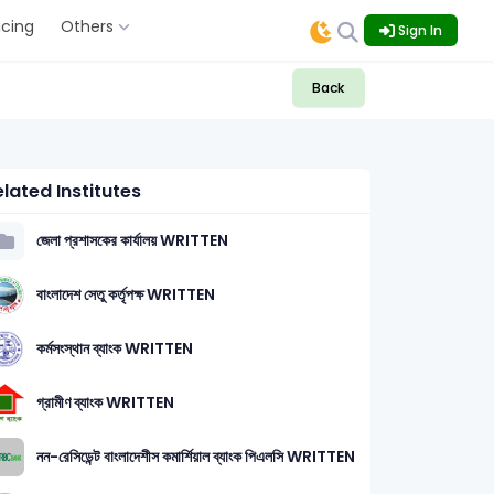
icing
Others
Sign In
Back
lated Institutes
জেলা প্রশাসকের কার্যালয় WRITTEN
বাংলাদেশ সেতু কর্তৃপক্ষ WRITTEN
কর্মসংস্থান ব্যাংক WRITTEN
থ্য প্রযুক্তি (Computer & ICT): 13
সাধারণ বিজ্ঞান: 12
কম্পিউটার
গ্রামীণ ব্যাংক WRITTEN
নন-রেসিডেন্ট বাংলাদেশীস কমার্শিয়াল ব্যাংক পিএলসি WRITTEN