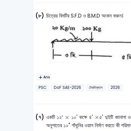
(৮)
চিত্রের বিমটির S.F.D ও B.M.D অংকন করুন।
Ans
PSC
DoF SAE-2026
টেকনিক্যাল
2026
×
×
(৭)
×
×
একটি ১২′
১০' কক্ষে ৪'
৫' দুইটি জানালা 
অনুপাতের ১০" গাঁথুনির ওয়াল নির্মাণ করতে কী পরিমাণ