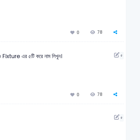
78
0
 ও Fixture এর ৫টি করে নাম লিখুন।
৫
78
0
৫