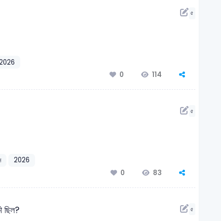
৫
2026
114
0
৫
দ
2026
83
0
 ছিল?
৫