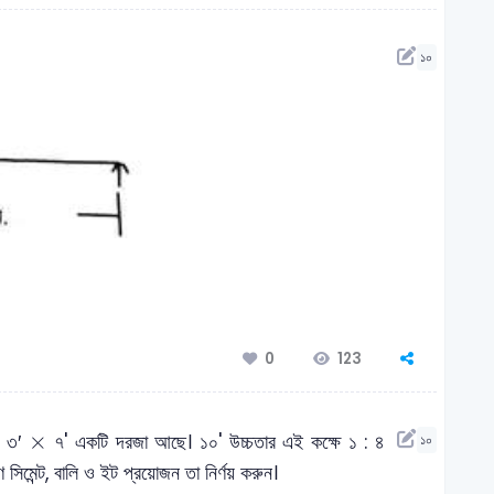
১০
123
0
×
×
ও ৩′
৭' একটি দরজা আছে। ১০' উচ্চতার এই কক্ষে ১ : ৪
১০
 সিমেন্ট, বালি ও ইট প্রয়োজন তা নির্ণয় করুন।