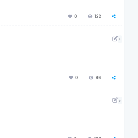
122
0
৫
96
0
৫