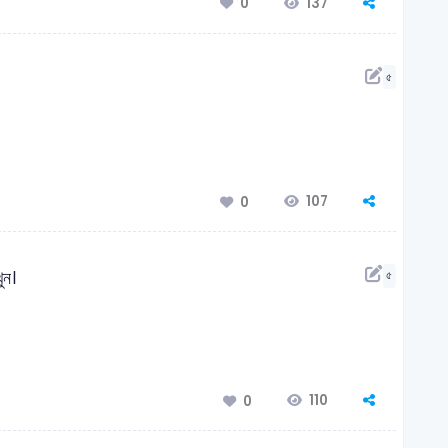
137
0
৫
107
0
ুন।
৫
110
0