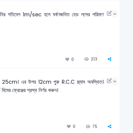
নির গতিবেগ 1m/sec হলে ঘর্ষণজনিত হেড লসের পরিমাণ
১০
213
0
স্থ 25cm। এর উপর 12cm পুরু R.C.C স্ল্যাব অবস্থিত।
১০
মের ফ্রেঞ্জের প্রস্থ নির্ণয় করুন।
75
0