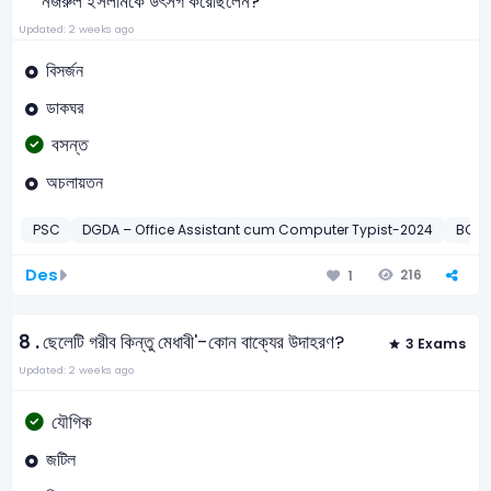
নজরুল ইসলামকে উৎসর্গ করেছিলেন?
Updated: 2 weeks ago
বিসর্জন
ডাকঘর
বসন্ত
অচলায়তন
PSC
DGDA – Office Assistant cum Computer Typist-2024
BCS
Des
216
1
8 .
ছেলেটি গরীব কিন্তু মেধাবী'-কোন বাক্যের উদাহরণ?
3 Exams
Updated: 2 weeks ago
যৌগিক
জটিল