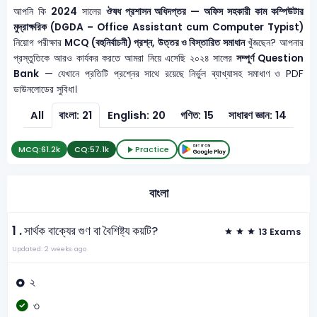
আপনি কি
2024
সালের
ঔষধ প্রশাসন অধিদপ্তর — অফিস সহকারী কাম কম্পিউটার
মুদ্রাক্ষরিক (DGDA – Office Assistant cum Computer Typist)
নিয়োগ পরীক্ষার
MCQ (বহুনির্বাচনী) প্রশ্ন, উত্তর ও বিস্তারিত সমাধান
খুঁজছেন? আপনার
প্রস্তুতিকে আরও কার্যকর করতে আমরা নিয়ে এসেছি ২০২৪ সালের
সম্পূর্ণ Question
Bank
— যেখানে প্রতিটি প্রশ্নের সাথে রয়েছে নির্ভুল ব্যাখ্যাসহ সমাধাণ ও PDF
ডাউনলোডের সুবিধা।
All
বাংলা: 21
English: 20
গণিত: 15
সাধারণ জ্ঞান: 14
MCQ:
61.2k
CQ:
57.1k
Practice
বাংলা
1 .
সার্থক বাক্যের গুণ বা বৈশিষ্ট্য কয়টি?
13 Exams
Updated: 2 weeks ago
২
৩