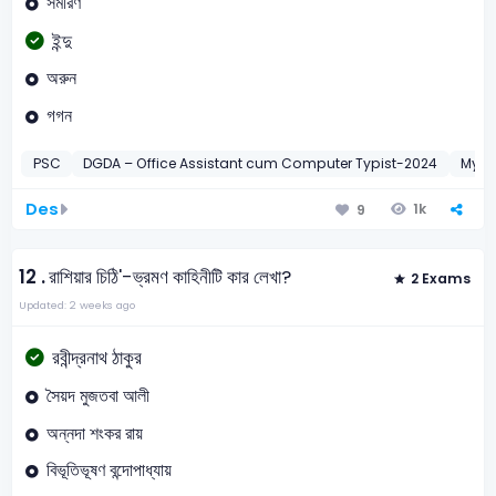
সমীরণ
ইন্দু
অরুন
গগন
PSC
DGDA – Office Assistant cum Computer Typist-2024
Myme
Des
1k
9
12 .
রাশিয়ার চিঠি'-ভ্রমণ কাহিনীটি কার লেখা?
2 Exams
Updated: 2 weeks ago
রবীন্দ্রনাথ ঠাকুর
সৈয়দ মুজতবা আলী
অন্নদা শংকর রায়
বিভূতিভূষণ বন্দোপাধ্যায়