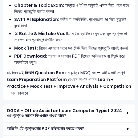
Chapter & Topic Exam:
অধ্যায় ও টপিক অনুযায়ী এক্সাম দিয়ে ধাপে ধাপে
নিজের প্রস্তুতি যাচাই করুন।
SATT AI Explanation:
কঠিন বা কনফিউজিং প্রশ্নগুলো AI দিয়ে মুহূর্তেই
বুঝে নিন।
⚔️ Battle & Mistake Vault:
লাইভ ব্যাটেল খেলুন এবং ভুল প্রশ্নগুলো
সংরক্ষণ করে পুনরায় প্র্যাকটিস করুন।
Mock Test:
রিয়েল এক্সামের মতো মক টেস্ট দিয়ে নিজের প্রস্তুতি যাচাই করুন।
PDF Download:
প্রশ্ন ও সমাধান PDF হিসেবে ডাউনলোড বা প্রিন্ট করে
অফলাইনে পড়ুন।
আমাদের এই
নিয়োগ Question Bank
শুধুমাত্র MCQ নয় — এটি একটি সম্পূর্ণ
Exam Preparation Platform
যেখানে আপনি পাবেন
Learn +
Practice + Mock Test + Improve + Analysis + Competition
— সব একসাথে।
DGDA – Office Assistant cum Computer Typist 2024
এর প্রশ্ন ও সমাধান কি এখানে পাওয়া যাবে?
আমি কি এই প্রশ্নগুলোর PDF ডাউনলোড করতে পারব?