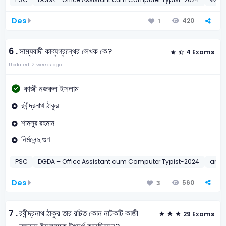
Des
420
1
6 .
সাম্যবাদী কাব্যগ্রন্থের লেখক কে?
4 Exams
Updated: 2 weeks ago
কাজী নজরুল ইসলাম
রবীন্দ্রনাথ ঠাকুর
শামসুর রহমান
নির্মলেন্দু গুণ
PSC
DGDA – Office Assistant cum Computer Typist-2024
ariou
Des
560
3
7 .
রবীন্দ্রনাথ ঠাকুর তার রচিত কোন নাটকটি কাজী
29 Exams